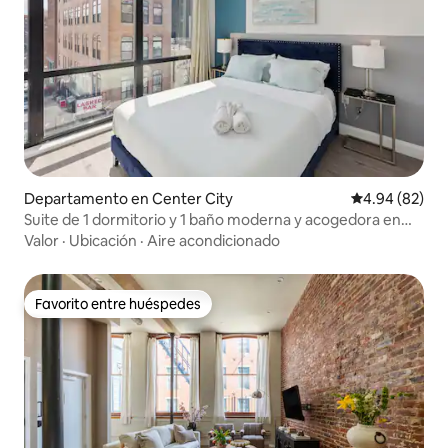
Departamento en Center City
Calificación p
4.94 (82)
Suite de 1 dormitorio y 1 baño moderna y acogedora en
Chinatown - 10
Valor
·
Ubicación
·
Aire acondicionado
Favorito entre huéspedes
Favorito entre huéspedes