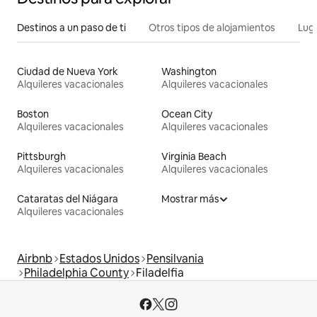
Destinos a un paso de ti
Otros tipos de alojamientos
Lug
Ciudad de Nueva York
Washington
Alquileres vacacionales
Alquileres vacacionales
Boston
Ocean City
Alquileres vacacionales
Alquileres vacacionales
Pittsburgh
Virginia Beach
Alquileres vacacionales
Alquileres vacacionales
Cataratas del Niágara
Mostrar más
Alquileres vacacionales
Airbnb
Estados Unidos
Pensilvania
Philadelphia County
Filadelfia