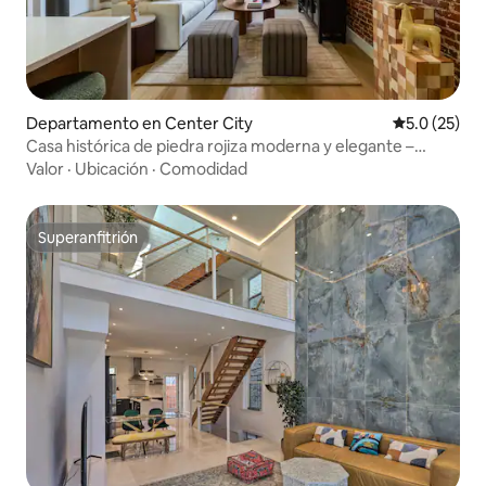
Departamento en Center City
Calificación
5.0 (25)
Casa histórica de piedra rojiza moderna y elegante –
Capacidad para 10 personas
Valor
·
Ubicación
·
Comodidad
Superanfitrión
Superanfitrión