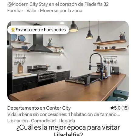
@Modern City Stay en el corazón de Filadelfia 32
Familiar
·
Valor
·
Moverse por la zona
Favorito entre huéspedes
De los mejores en Favorito entre huéspedes
Departamento en Center City
Calificación
5.0 (15)
Vida urbana sin concesiones: 1 habitación de tamaño
completo
Ubicación
·
Comodidad
·
Llegada
¿Cuál es la mejor época para visitar
Filadelfia?