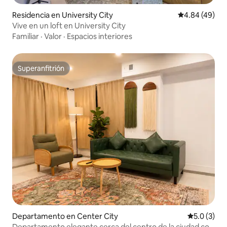
Residencia en University City
Calificación p
4.84 (49)
Vive en un loft en University City
Familiar
·
Valor
·
Espacios interiores
Superanfitrión
Superanfitrión
Departamento en Center City
Calificació
5.0 (3)
Departamento elegante cerca del centro de la ciudad con