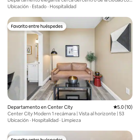
estacionamiento gratuito
Ubicación
·
Estado
·
Hospitalidad
Favorito entre huéspedes
Favorito entre huéspedes
Departamento en Center City
Calificación
5.0 (10)
Center City Modern 1 recámara | Vista al horizonte | 53
Ubicación
·
Hospitalidad
·
Limpieza
Favorito entre huéspedes