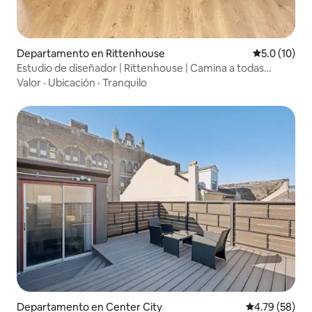
Departamento en Rittenhouse
Calificación
5.0 (10)
Estudio de diseñador | Rittenhouse | Camina a todas
partes
Valor
·
Ubicación
·
Tranquilo
Departamento en Center City
Calificación 
4.79 (58)