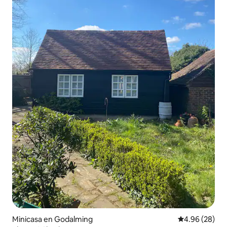
Minicasa en Godalming
Calificación p
4.96 (28)