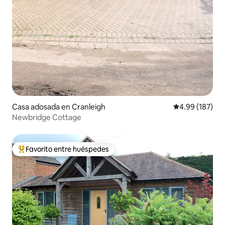
Casa adosada en Cranleigh
Calificación pr
4.99 (187)
Newbridge Cottage
Favorito entre huéspedes
De los mejores en Favorito entre huéspedes