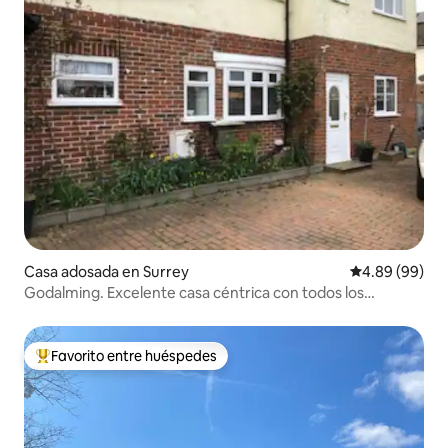
Casa adosada en Surrey
Calificación p
4.89 (99)
Godalming. Excelente casa céntrica con todos los
servicios
Favorito entre huéspedes
De los mejores en Favorito entre huéspedes