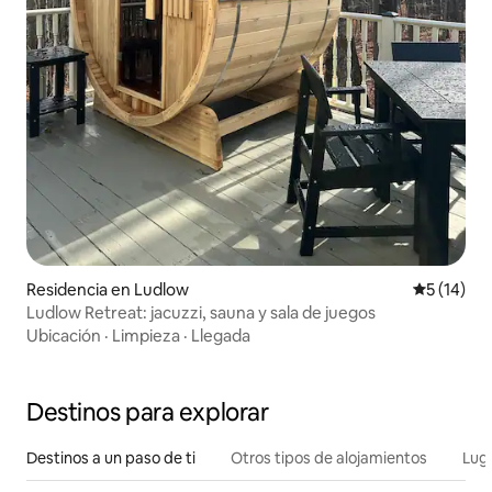
Residencia en Ludlow
Calificaci
5 (14)
Ludlow Retreat: jacuzzi, sauna y sala de juegos
Ubicación
·
Limpieza
·
Llegada
Destinos para explorar
Destinos a un paso de ti
Otros tipos de alojamientos
Lug