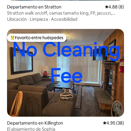
Departamento en Stratton
Calificación
4.88 (8)
Stratton walk on/off, camas tamaño king, FP, jacuzzi,
piscina
Ubicación
·
Limpieza
·
Accesibilidad
Favorito entre huéspedes
De los mejores en Favorito entre huéspedes
Departamento en Killington
Calificación p
4.95 (38)
El alojamiento de Sophia