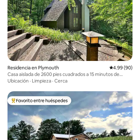
Residencia en Plymouth
Calificación p
4.99 (90)
Casa aislada de 2600 pies cuadrados a 15 minutos de
Okemo+Killington
Ubicación
·
Limpieza
·
Cerca
Favorito entre huéspedes
De los mejores en Favorito entre huéspedes