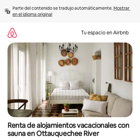
Ir
Parte del contenido se tradujo automáticamente. 
Mostrar 
al
en el idioma original
contenido
Tu espacio en Airbnb
Renta de alojamientos vacacionales con
sauna en Ottauquechee River