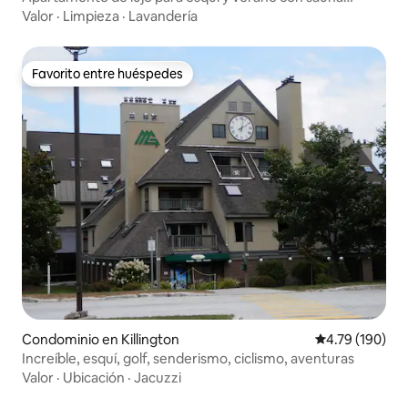
privada
Valor
·
Limpieza
·
Lavandería
Favorito entre huéspedes
Favorito entre huéspedes
Condominio en Killington
Calificación p
4.79 (190)
Increíble, esquí, golf, senderismo, ciclismo, aventuras
Valor
·
Ubicación
·
Jacuzzi