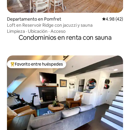
Departamento en Pomfret
Calificación 
4.98 (42)
Loft en Reservoir Ridge con jacuzzi y sauna
Limpieza
·
Ubicación
·
Acceso
Condominios en renta con sauna
Favorito entre huéspedes
De los mejores en Favorito entre huéspedes