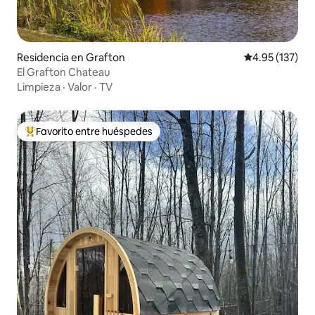
Residencia en Grafton
Calificación p
4.95 (137)
El Grafton Chateau
Limpieza
·
Valor
·
TV
Favorito entre huéspedes
De los mejores en Favorito entre huéspedes