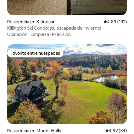
Residencia en Killington
Calificación p
4.89 (132)
Killington Ski Condo: ¡tu escapada de invierno!
Ubicación
·
Limpieza
·
Precisión
Favorito entre huéspedes
Favorito entre huéspedes
Residencia en Mount Holly
Calificación p
4.92 (39)