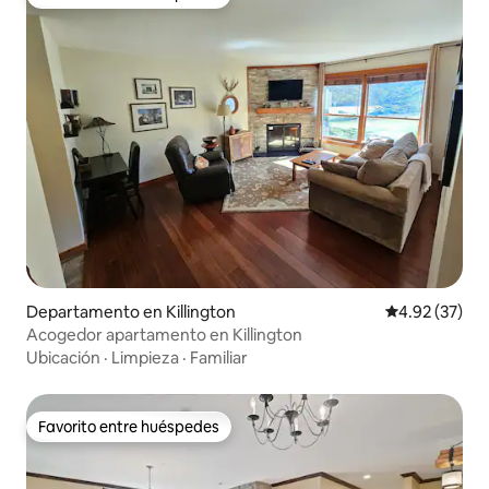
Favorito entre huéspedes
Departamento en Killington
Calificación 
4.92 (37)
Acogedor apartamento en Killington
Ubicación
·
Limpieza
·
Familiar
Favorito entre huéspedes
Favorito entre huéspedes