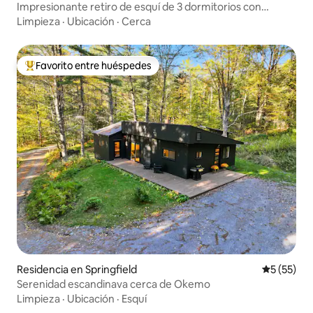
Impresionante retiro de esquí de 3 dormitorios con
estructura de madera en 6 acres
Limpieza
·
Ubicación
·
Cerca
Favorito entre huéspedes
De los mejores en Favorito entre huéspedes
Residencia en Springfield
Calificaci
5 (55)
Serenidad escandinava cerca de Okemo
Limpieza
·
Ubicación
·
Esquí