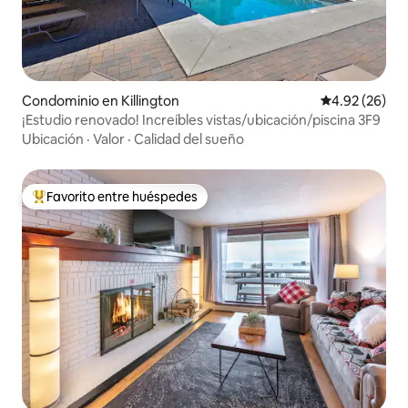
Condominio en Killington
Calificación p
4.92 (26)
¡Estudio renovado! Increíbles vistas/ubicación/piscina 3F9
Ubicación
·
Valor
·
Calidad del sueño
Favorito entre huéspedes
De los mejores en Favorito entre huéspedes