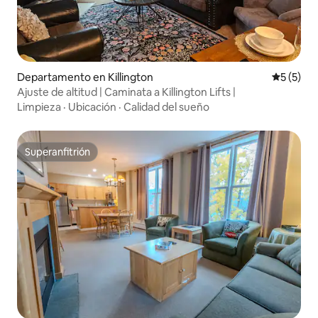
Departamento en Killington
Calificac
5 (5)
Ajuste de altitud | Caminata a Killington Lifts |
Limpieza
·
Ubicación
·
Calidad del sueño
Superanfitrión
Superanfitrión