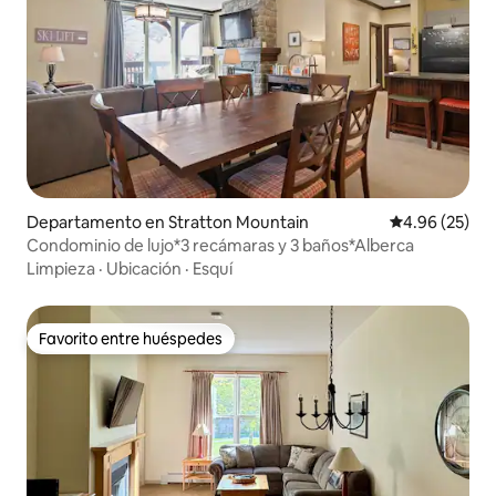
Departamento en Stratton Mountain
Calificación p
4.96 (25)
Condominio de lujo*3 recámaras y 3 baños*Alberca
Limpieza
·
Ubicación
·
Esquí
Favorito entre huéspedes
Favorito entre huéspedes