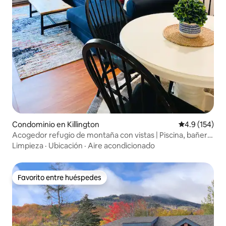
Condominio en Killington
Calificación 
4.9 (154)
Acogedor refugio de montaña con vistas | Piscina, bañera
de hidromasaje, esquí
Limpieza
·
Ubicación
·
Aire acondicionado
Favorito entre huéspedes
Favorito entre huéspedes