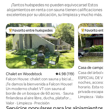
¡Tantos huéspedes no pueden equivocarse! Estos
alojamientos en renta con sauna tienen calificaciones
excelentes por su ubicación, su limpieza y mucho más.
Favorito entre huéspedes
Favorito entre
De los mejores en Favorito entre huéspedes
De los mejores en
Casa de campo en
ndonderry
Casa del árbol en
Chalet en Woodstock
Calificación promedio: 4.98 de 5
4.98 (119)
privada y elegant
ESPECIAL DE VER
Falcon House: chalet con sauna y bici al
noches, acceso sin
pueblo
¡Te damos la bienvenida a Falcon House!
horario. Esta romá
Un moderno chalet VT con sauna al
privada escapada 
borde de un bosque de 60 acres. ∙ Sauna
nuestra "Casa del 
Limpieza
·
Valor
·
D
finlandesa al aire libre, ducha, plataforma
dormir, cocina y 
de yoga y rutas de senderismo. ∙ A 5
Valor
·
Limpieza
·
Precisión
equipados, porche
minutos del pueblo de Woodstock, a 20
Servicios populares para los alojamientos