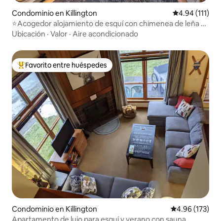
Condominio en Killington
Calificación p
4.94 (111)
⭐️Acogedor alojamiento de esquí con chimenea de leña y
cama tamaño king
Ubicación
·
Valor
·
Aire acondicionado
Favorito entre huéspedes
De los mejores en Favorito entre huéspedes
Condominio en Killington
Calificación p
4.96 (173)
Apartamento de lujo para esquí y verano con sauna