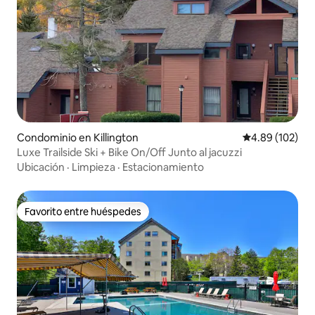
Condominio en Killington
Calificación pr
4.89 (102)
Luxe Trailside Ski + Bike On/Off Junto al jacuzzi
Ubicación
·
Limpieza
·
Estacionamiento
Favorito entre huéspedes
Favorito entre huéspedes