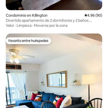
Condominio en Killington
Calificación p
4.96 (90)
Divertido apartamento de 2 dormitorios y 2 baños:
¡piscina, spa y a pie del telesilla!
Valor
·
Limpieza
·
Moverse por la zona
Favorito entre huéspedes
Favorito entre huéspedes