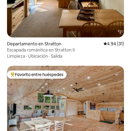
Departamento en Stratton
Calificación 
4.94 (31)
Escapada romántica en Stratton II
Limpieza
·
Ubicación
·
Salida
Favorito entre huéspedes
De los mejores en Favorito entre huéspedes