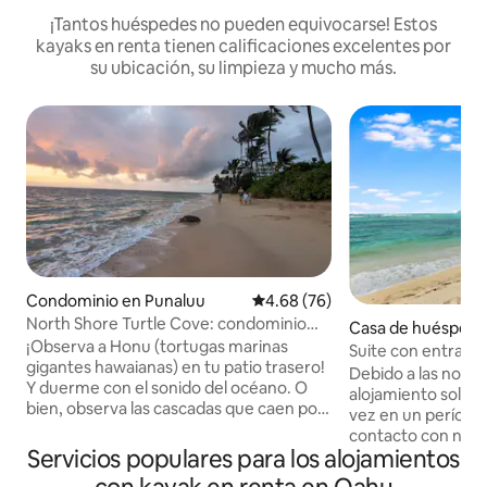
¡Tantos huéspedes no pueden equivocarse! Estos
kayaks en renta tienen calificaciones excelentes por
su ubicación, su limpieza y mucho más.
Condominio en Punaluu
Calificación promedio: 4.68 de 
4.68 (76)
North Shore Turtle Cove: condominio
Casa de huéspede
frente a la playa con aire acondicionado
¡Observa a Honu (tortugas marinas
Suite con entrada
gigantes hawaianas) en tu patio trasero!
de la playa
Debido a las norma
Y duerme con el sonido del océano. O
alojamiento solo s
bien, observa las cascadas que caen por
vez en un período de 30 
las montañas al otro lado de la calle
contacto con noso
después de una fuerte lluvia.
Servicios populares para los alojamientos
reservar. La dispon
Departamento reformado frente a la
muestra en el cale