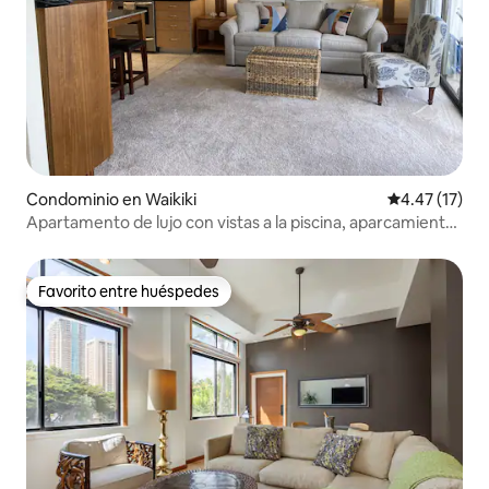
Condominio en Waikiki
Calificación 
4.47 (17)
Apartamento de lujo con vistas a la piscina, aparcamiento
gratuito y wifi
Favorito entre huéspedes
Favorito entre huéspedes