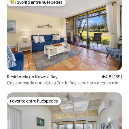
Favorito entre huéspedes
De los mejores en Favorito entre huéspedes
Residencia en Kawela Bay
Calificación 
4.8 (189)
Casa adosada con vista a Turtle Bay, alberca y acceso a la
playa
Favorito entre huéspedes
Favorito entre huéspedes