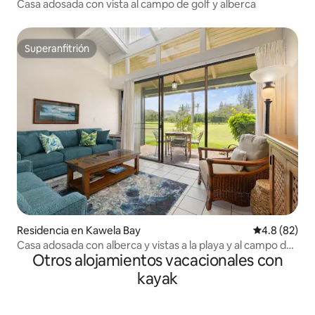
Casa adosada con vista al campo de golf y alberca
Superanfitrión
Superanfitrión
Residencia en Kawela Bay
Calificación
4.8 (82)
Casa adosada con alberca y vistas a la playa y al campo de
Otros alojamientos vacacionales con
golf
kayak