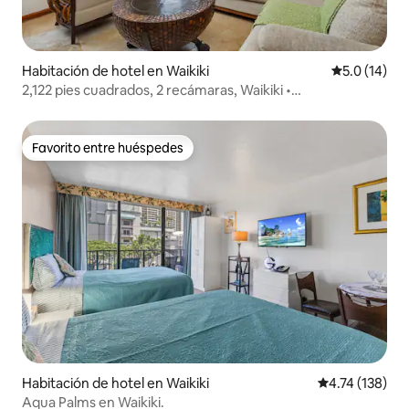
Habitación de hotel en Waikiki
Calificación
5.0 (14)
2,122 pies cuadrados, 2 recámaras, Waikiki •
Estacionamiento gratuito • Capacidad para 8 personas.
Favorito entre huéspedes
Favorito entre huéspedes
Habitación de hotel en Waikiki
Calificación p
4.74 (138)
Aqua Palms en Waikiki.