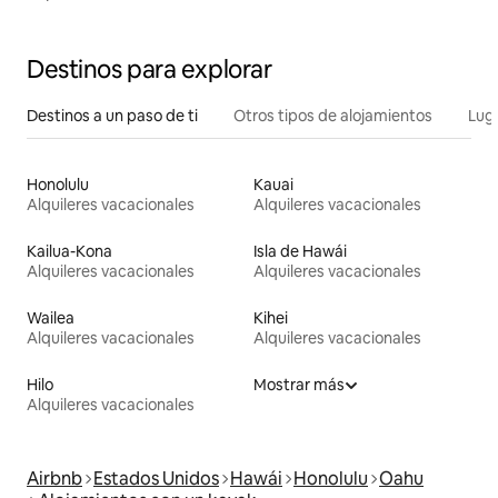
Destinos para explorar
Destinos a un paso de ti
Otros tipos de alojamientos
Lug
Honolulu
Kauai
Alquileres vacacionales
Alquileres vacacionales
Kailua-Kona
Isla de Hawái
Alquileres vacacionales
Alquileres vacacionales
Wailea
Kihei
Alquileres vacacionales
Alquileres vacacionales
Hilo
Mostrar más
Alquileres vacacionales
Airbnb
Estados Unidos
Hawái
Honolulu
Oahu