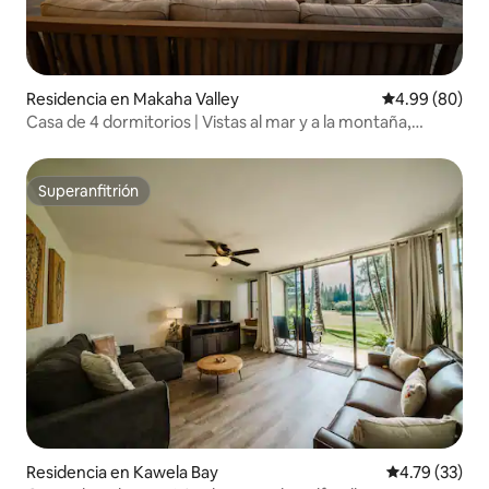
Residencia en Makaha Valley
Calificación p
4.99 (80)
Casa de 4 dormitorios | Vistas al mar y a la montaña,
barbacoa, cargador de vehículos eléctricos
Superanfitrión
Superanfitrión
Residencia en Kawela Bay
Calificación 
4.79 (33)