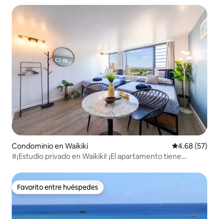
Condominio en Waikiki
Calificación p
4.68 (57)
#¡Estudio privado en Waikiki! ¡El apartamento tiene
piscina!
Favorito entre huéspedes
Favorito entre huéspedes