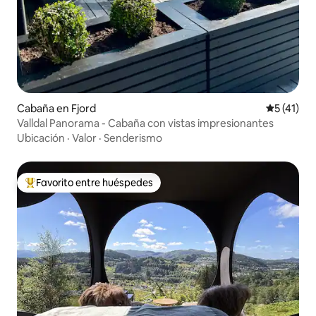
Cabaña en Fjord
Calificaci
5 (41)
Valldal Panorama - Cabaña con vistas impresionantes
Ubicación
·
Valor
·
Senderismo
Favorito entre huéspedes
De los mejores en Favorito entre huéspedes