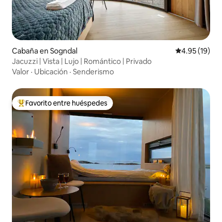
Cabaña en Sogndal
Calificación 
4.95 (19)
Jacuzzi | Vista | Lujo | Romántico | Privado
Valor
·
Ubicación
·
Senderismo
Favorito entre huéspedes
De los mejores en Favorito entre huéspedes