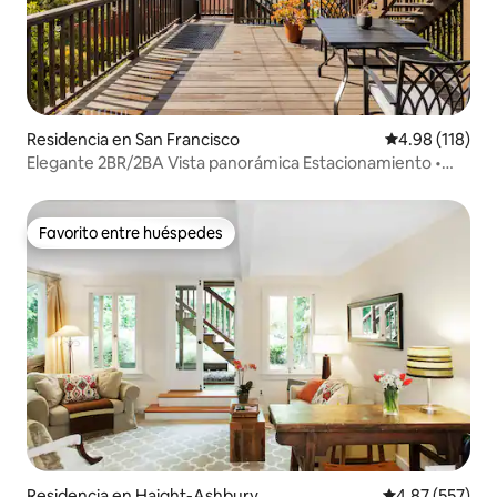
Residencia en San Francisco
Calificación p
4.98 (118)
Elegante 2BR/2BA Vista panorámica Estacionamiento •
cerca de BART
Favorito entre huéspedes
Favorito entre huéspedes
Residencia en Haight-Ashbury
Calificación pr
4.87 (557)