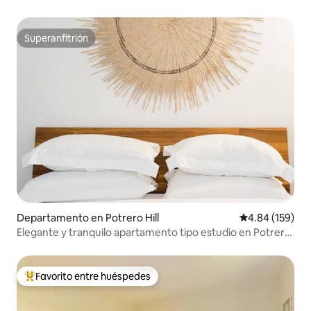
Superanfitrión
Superanfitrión
Departamento en Potrero Hill
Calificación pr
4.84 (159)
Elegante y tranquilo apartamento tipo estudio en Potrero
Hill
Favorito entre huéspedes
De los mejores en Favorito entre huéspedes