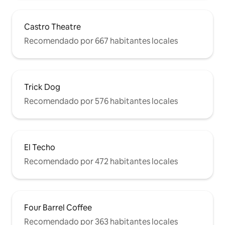
con la unidad. Ten en cuenta que se
pueden poner multas, pero
generalmente son más estrictos con la
Castro Theatre
limpieza de las calles que con los
Recomendado por 667 habitantes locales
permisos de estacionamiento diarios.
Actualmente estoy tratando de localizar
instalaciones de estacionamiento
nocturno cerca. Si puedes arreglártelas
aquí sin un coche, sería lo mejor.
Trick Dog
Recomendado por 576 habitantes locales
El Techo
Recomendado por 472 habitantes locales
Four Barrel Coffee
Recomendado por 363 habitantes locales