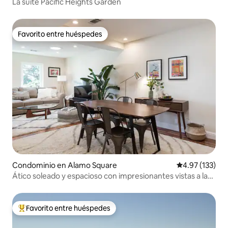
La suite Pacific Heights Garden
Favorito entre huéspedes
Favorito entre huéspedes
Condominio en Alamo Square
Calificación p
4.97 (133)
Ático soleado y espacioso con impresionantes vistas a la
ciudad
Favorito entre huéspedes
De los mejores en Favorito entre huéspedes