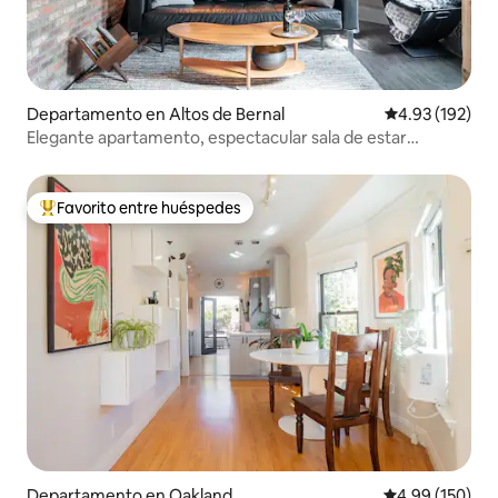
Departamento en Altos de Bernal
Calificación p
4.93 (192)
Elegante apartamento, espectacular sala de estar
exterior
Favorito entre huéspedes
De los mejores en Favorito entre huéspedes
Departamento en Oakland
Calificación pr
4.99 (150)