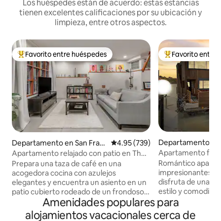
Los huéspedes están de acuerdo: estas estancias
tienen excelentes calificaciones por su ubicación y
limpieza, entre otros aspectos.
Favorito entre huéspedes
Favorito entre
De los mejores en Favorito entre huéspedes
De los mejores en
Departamento en 
Departamento en San Fran
Calificación promedio: 4.95 de 5
4.95 (739)
y
cisco
Apartamento flotan
Apartamento relajado con patio en The
Richardson de Saus
Castro
Romántico aparta
Prepara una taza de café en una
impresionantes vist
acogedora cocina con azulejos
disfruta de una es
elegantes y encuentra un asiento en un
estilo y comodida
patio cubierto rodeado de un frondoso
Amenidades populares para
desde tu súper 
jardín. Acurrúcate con un libro en un
king o relájate en 
sofá moderno en una sala de estar con
alojamientos vacacionales cerca de
pelícanos ocasiona
pinturas coloridas, una estantería llena