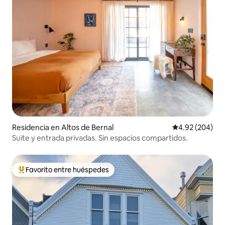
Residencia en Altos de Bernal
Calificación pr
4.92 (204)
Suite y entrada privadas. Sin espacios compartidos.
Favorito entre huéspedes
De los mejores en Favorito entre huéspedes