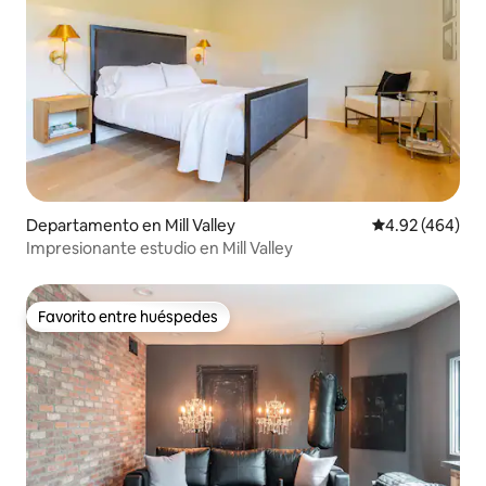
Departamento en Mill Valley
Calificación pr
4.92 (464)
Impresionante estudio en Mill Valley
Favorito entre huéspedes
Favorito entre huéspedes