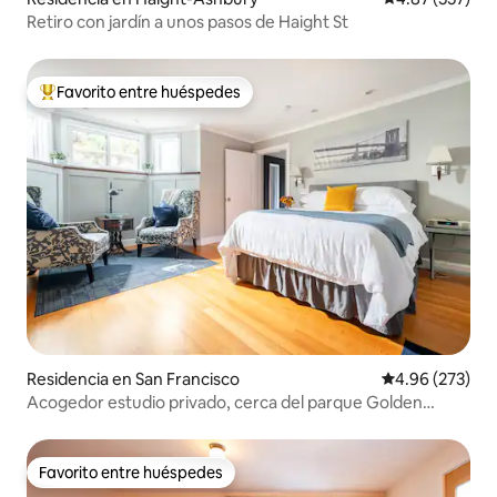
Retiro con jardín a unos pasos de Haight St
Favorito entre huéspedes
De los mejores en Favorito entre huéspedes
Residencia en San Francisco
Calificación pr
4.96 (273)
Acogedor estudio privado, cerca del parque Golden
Gate/USF
Favorito entre huéspedes
Favorito entre huéspedes