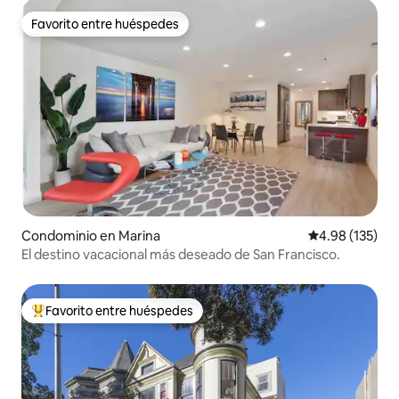
Favorito entre huéspedes
Favorito entre huéspedes
Condominio en Marina
Calificación p
4.98 (135)
El destino vacacional más deseado de San Francisco.
Favorito entre huéspedes
De los mejores en Favorito entre huéspedes