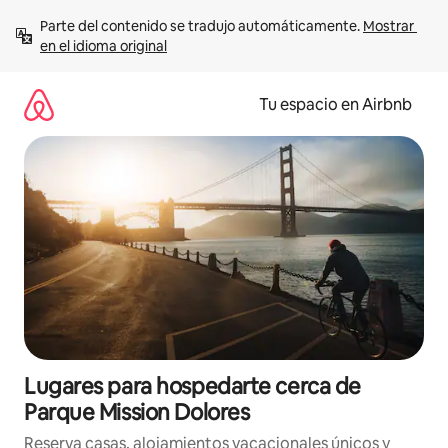
Ir
Parte del contenido se tradujo automáticamente. 
Mostrar 
al
en el idioma original
contenido
Tu espacio en Airbnb
Lugares para hospedarte cerca de
Parque Mission Dolores
Reserva casas, alojamientos vacacionales únicos y