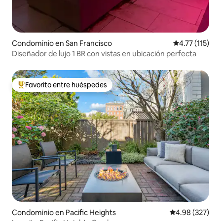
Condominio en San Francisco
Calificación p
4.77 (115)
Diseñador de lujo 1 BR con vistas en ubicación perfecta
Favorito entre huéspedes
De los mejores en Favorito entre huéspedes
Condominio en Pacific Heights
Calificación pr
4.98 (327)