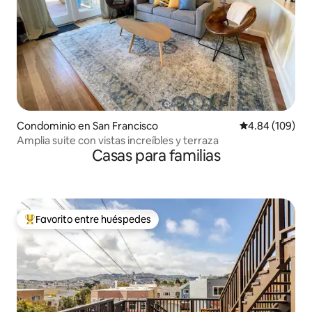
Condominio en San Francisco
Calificación pr
4.84 (109)
Amplia suite con vistas increíbles y terraza
Casas para familias
Favorito entre huéspedes
De los mejores en Favorito entre huéspedes