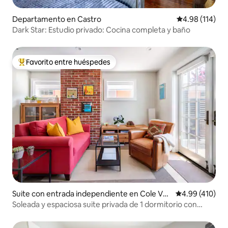
Departamento en Castro
Calificación p
4.98 (114)
Dark Star: Estudio privado: Cocina completa y baño
Favorito entre huéspedes
De los mejores en Favorito entre huéspedes
Suite con entrada independiente en Cole Vall
Calificación p
4.99 (410)
ey
Soleada y espaciosa suite privada de 1 dormitorio con
patio en Cole Valley