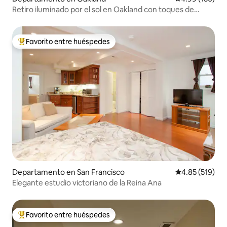
Retiro iluminado por el sol en Oakland con toques de
diseño y terraza
Favorito entre huéspedes
De los mejores en Favorito entre huéspedes
Departamento en San Francisco
Calificación p
4.85 (519)
Elegante estudio victoriano de la Reina Ana
Favorito entre huéspedes
De los mejores en Favorito entre huéspedes