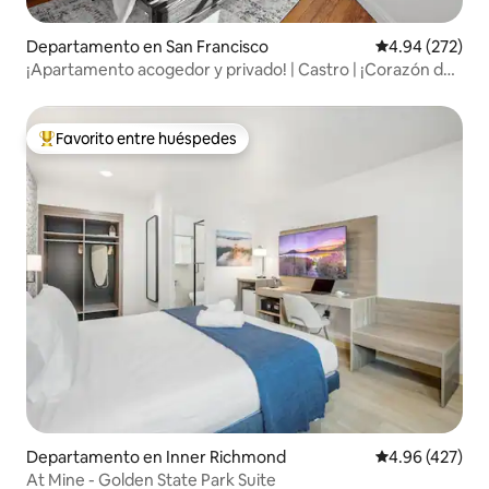
Departamento en San Francisco
Calificación pr
4.94 (272)
¡Apartamento acogedor y privado! | Castro | ¡Corazón de
San Francisco!
Favorito entre huéspedes
De los mejores en Favorito entre huéspedes
Departamento en Inner Richmond
Calificación pr
4.96 (427)
At Mine - Golden State Park Suite