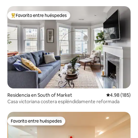
Park
Favorito entre huéspedes
De los mejores en Favorito entre huéspedes
Residencia en South of Market
Calificación pr
4.98 (185)
Casa victoriana costera espléndidamente reformada
Favorito entre huéspedes
Favorito entre huéspedes