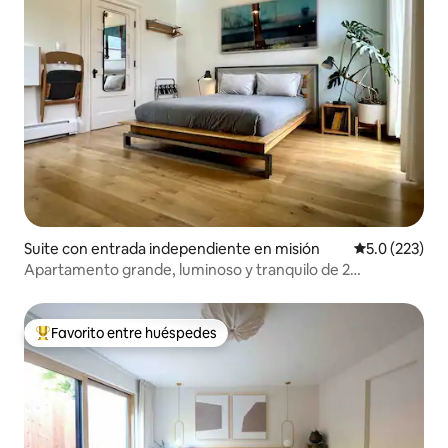
Suite con entrada independiente en misión
Calificación 
5.0 (223)
Apartamento grande, luminoso y tranquilo de 2
dormitorios construido por un artista
Favorito entre huéspedes
De los mejores en Favorito entre huéspedes