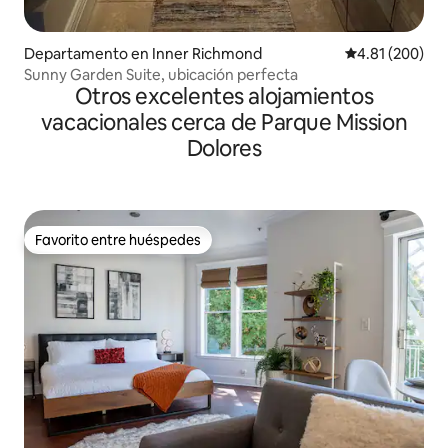
Departamento en Inner Richmond
Calificación pr
4.81 (200)
Sunny Garden Suite, ubicación perfecta
Otros excelentes alojamientos
vacacionales cerca de Parque Mission
Dolores
Favorito entre huéspedes
Favorito entre huéspedes