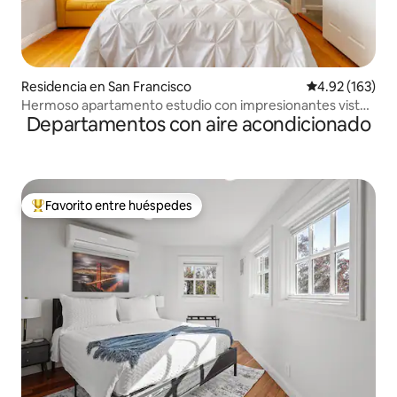
Residencia en San Francisco
Calificación p
4.92 (163)
Hermoso apartamento estudio con impresionantes vistas
Departamentos con aire acondicionado
a la ciudad
Favorito entre huéspedes
De los mejores en Favorito entre huéspedes