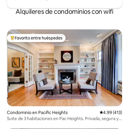
Alquileres de condominios con wifi
Favorito entre huéspedes
De los mejores en Favorito entre huéspedes
Condominio en Pacific Heights
Calificación p
4.99 (413)
Suite de 3 habitaciones en Pac Heights. Privada, segura y
tranquila.