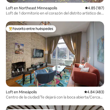
Loft en Northeast Minneapolis
Calificación p
4.85 (187)
Loft de 1 dormitorio en el corazón del distrito artístico del
noreste
Favorito entre huéspedes
De los mejores en Favorito entre huéspedes
Loft en Mineápolis
Calificación pr
4.84 (483)
Centro de la ciudad/Te dejará con la boca abierta/Cerca
del centro de convenciones