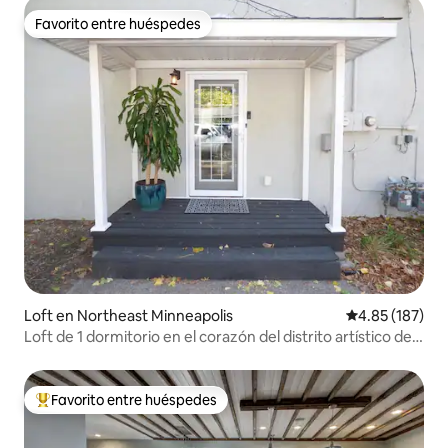
Favorito entre huéspedes
Favorito entre huéspedes
Loft en Northeast Minneapolis
Calificación p
4.85 (187)
Loft de 1 dormitorio en el corazón del distrito artístico del
noreste
Favorito entre huéspedes
De los mejores en Favorito entre huéspedes