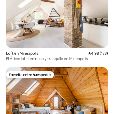
Loft en Mineápolis
Calificación p
4.98 (173)
El Ático: loft luminoso y tranquilo en Mineápolis
Favorito entre huéspedes
Favorito entre huéspedes