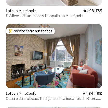
Loft en Mineápolis
Calificación p
4.98 (173)
El Ático: loft luminoso y tranquilo en Mineápolis
Favorito entre huéspedes
De los mejores en Favorito entre huéspedes
Loft en Mineápolis
Calificación pr
4.84 (483)
Centro de la ciudad/Te dejará con la boca abierta/Cerca
del centro de convenciones