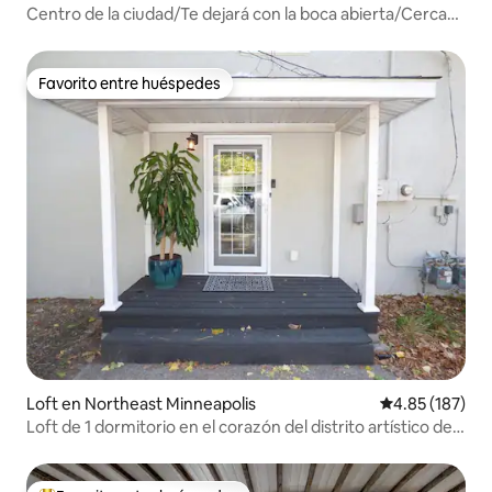
Centro de la ciudad/Te dejará con la boca abierta/Cerca
del centro de convenciones
Favorito entre huéspedes
Favorito entre huéspedes
Loft en Northeast Minneapolis
Calificación p
4.85 (187)
Loft de 1 dormitorio en el corazón del distrito artístico del
noreste