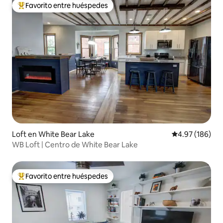
Favorito entre huéspedes
De los mejores en Favorito entre huéspedes
Loft en White Bear Lake
Calificación pr
4.97 (186)
WB Loft | Centro de White Bear Lake
Favorito entre huéspedes
De los mejores en Favorito entre huéspedes