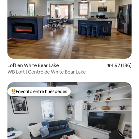
Loft en White Bear Lake
Calificación pr
4.97 (186)
WB Loft | Centro de White Bear Lake
Favorito entre huéspedes
De los mejores en Favorito entre huéspedes