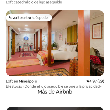
Loft catedralicio de lujo asequible
Favorito entre huéspedes
Favorito entre huéspedes
Loft en Mineápolis
Calificación p
4.97 (29)
El estudio «Donde el lujo asequible se une a la privacidad»
Más de Airbnb