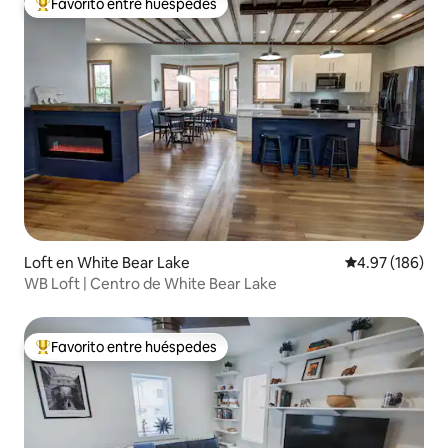
Favorito entre huéspedes
De los mejores en Favorito entre huéspedes
Loft en White Bear Lake
Calificación pr
4.97 (186)
WB Loft | Centro de White Bear Lake
Favorito entre huéspedes
De los mejores en Favorito entre huéspedes