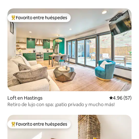
Favorito entre huéspedes
De los mejores en Favorito entre huéspedes
Loft en Hastings
Calificación p
4.96 (57)
Retiro de lujo con spa: ¡patio privado y mucho más!
Favorito entre huéspedes
De los mejores en Favorito entre huéspedes