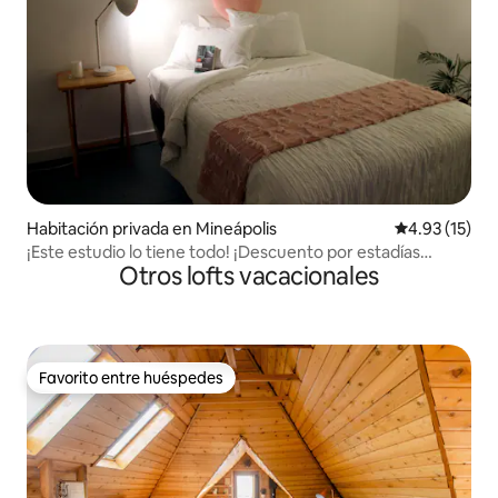
Habitación privada en Mineápolis
Calificación 
4.93 (15)
¡Este estudio lo tiene todo! ¡Descuento por estadías
Otros lofts vacacionales
largas!
Favorito entre huéspedes
Favorito entre huéspedes