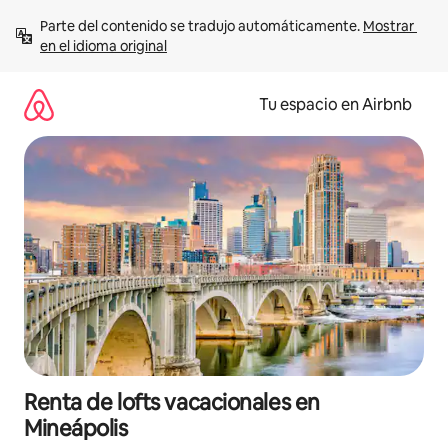
Ir
Parte del contenido se tradujo automáticamente. 
Mostrar 
al
en el idioma original
contenido
Tu espacio en Airbnb
Renta de lofts vacacionales en
Mineápolis