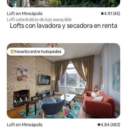
Loft en Mineápolis
Calificación 
4.91 (45)
Loft catedralicio de lujo asequible
Lofts con lavadora y secadora en renta
Favorito entre huéspedes
De los mejores en Favorito entre huéspedes
Loft en Mineápolis
Calificación pr
4.84 (483)