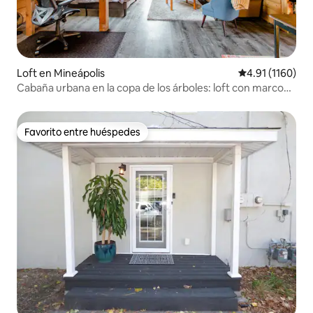
Loft en Mineápolis
Calificación pr
4.91 (1160)
Cabaña urbana en la copa de los árboles: loft con marco
en A + porche privado
Favorito entre huéspedes
Favorito entre huéspedes