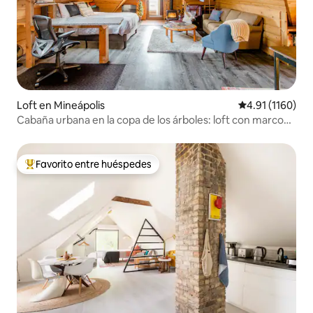
Loft en Mineápolis
Calificación pr
4.91 (1160)
Cabaña urbana en la copa de los árboles: loft con marco
en A + porche privado
Favorito entre huéspedes
De los mejores en Favorito entre huéspedes