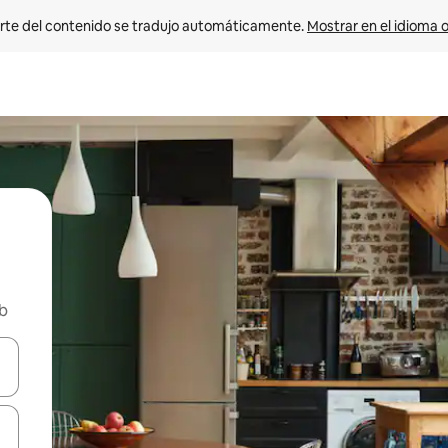
rte del contenido se tradujo automáticamente. 
Mostrar en el idioma o
nb
vegar usando las teclas de las flechas hacia arriba y hacia abajo, o b