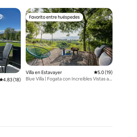
minutos de Morat
Favorito entre huéspedes
Favorito entre huéspedes
Villa en Estavayer
Calificación promedi
5.0 (19)
iones
Blue Villa | Fogata con Increibles Vistas al
Calificación promedio: 4.83 de 5; 18 evaluaciones
4.83 (18)
Lago