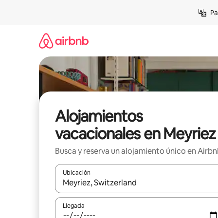
Ir
Pa
al
contenido
Alojamientos
vacacionales en Meyriez
Busca y reserva un alojamiento único en Airb
Ubicación
Cuando los resultados estén disponibles, podrás na
Llegada