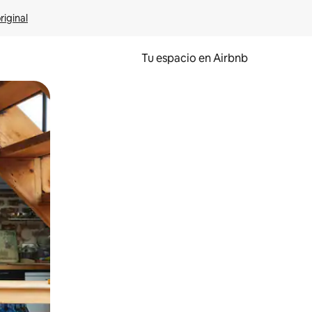
riginal
Tu espacio en Airbnb
ien tocando y deslizando la pantalla.