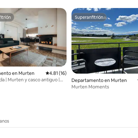
s
puesta de sol panorámica
itrión
Superanfitrión
itrión
Superanfitrión
ento en Murten
Calificación promedio: 4.81 de 5; 16 evaluac
4.81 (16)
da | Murten y casco antiguo |
 4.94 de 5; 82 evaluaciones
Departamento en Murten
erna
Murten Moments
canos