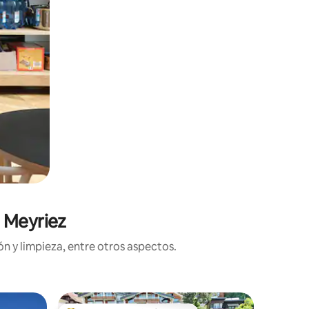
n Meyriez
n y limpieza, entre otros aspectos.
Minicasa