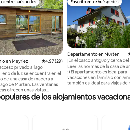
ito entre huéspedes
Favorito entre huéspedes
ejores en Favorito entre huéspedes
Favorito entre huéspedes
Departamento en Murten
C
¡En el casco antiguo y cerca del 
4.97 de 5; 451 evaluaciones
io en Meyriez
Calificación promedio: 4.97 de 5; 29 evaluac
4.97 (29)
Leer las normas de la casa de
acceso privado al lago
:) El apartamento es ideal para
 lleno de luz se encuentra en el
vacaciones en familia o con am
so de una casa de madera a
también es ideal para viajes de
l lago de Murten. Las ventanas
especialmente porque se puede
as ofrecen unas vistas
fácilmente a muchos destinos
pulares de los alojamientos vacaciona
ares del lago, el bosque y el
importantes. ¡Apartamento en l
ly. La azotea con mesa de
baja, muy céntrico! ¡1 plaza de
tumbonas y el muelle privado
aparcamiento gratuita! Tiendas justo al
disfrutar del idílico entorno
lado. ¡A solo 5 minutos a pie del
el ambiente junto al lago. La
antiguo histórico! También en l
es perfecta para explorar la
inmediaciones se encuentra la 
los tres lagos, con interesantes