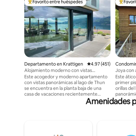
Favorito entre huéspedes
Favor
De los mejores en Favorito entre huéspedes
De los m
Departamento en Krattigen
Calificación promedio: 
4.97 (451)
Condomin
Alojamiento moderno con vistas
Joya con 
panorámicas al lago de Thun
Este acogedor y moderno apartamento
Este ático
con vistas panorámicas al lago de Thun
primer pi
se encuentra en la planta baja de una
orillas de
casa de vacaciones recientemente
panorámic
Amenidades po
renovada. Se encuentra en una zona
espectacul
tranquila del pueblo y es el punto de
monte Vul
partida para excursiones a montañas y
jardín y 
lagos. Ideal para 4 personas. Terraza con
invitan a 
vistas al lago y 2 tumbonas, gran zona de
natural y 
barbacoa con 1 caja de madera Incl. mapa
ubicación 
panorámico (varios descuentos) En los
región de 