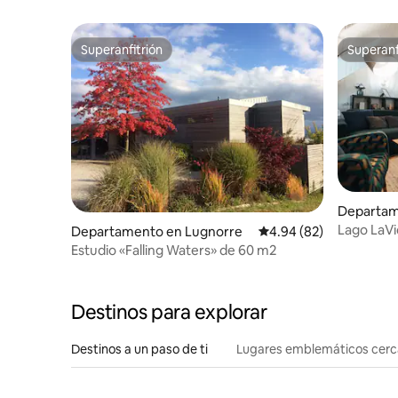
magnífica
Superanfitrión
Superanf
Superanfitrión
Superanf
Departam
Lago LaVi
Departamento en Lugnorre
Calificación promedio:
4.94 (82)
Capital B
Estudio «Falling Waters» de 60 m2
Destinos para explorar
Destinos a un paso de ti
Lugares emblemáticos cer