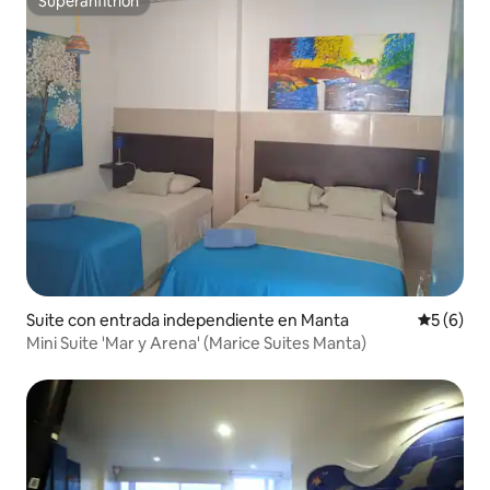
Superanfitrión
Superanfitrión
Suite con entrada independiente en Manta
Calificac
5 (6)
Mini Suite 'Mar y Arena' (Marice Suites Manta)