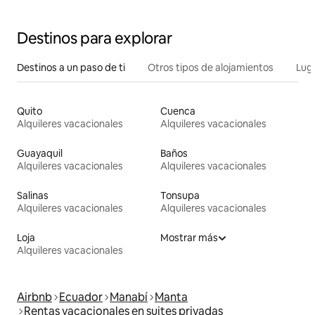
Destinos para explorar
Destinos a un paso de ti
Otros tipos de alojamientos
Lug
Quito
Cuenca
Alquileres vacacionales
Alquileres vacacionales
Guayaquil
Baños
Alquileres vacacionales
Alquileres vacacionales
Salinas
Tonsupa
Alquileres vacacionales
Alquileres vacacionales
Loja
Mostrar más
Alquileres vacacionales
Airbnb
Ecuador
Manabí
Manta
Rentas vacacionales en suites privadas