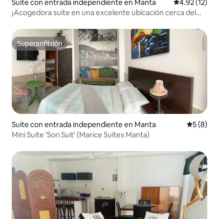
Suite con entrada independiente en Manta
Calificación 
4.92 (12)
¡Acogedora suite en una excelente ubicación cerca del
mar junto al mar!
Superanfitrión
Superanfitrión
Suite con entrada independiente en Manta
Calificac
5 (8)
Mini Suite 'Sori Suit' (Marice Suites Manta)