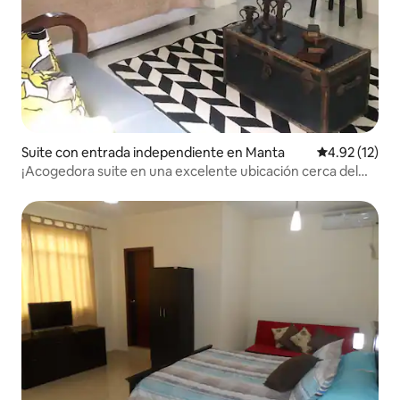
Suite con entrada independiente en Manta
Calificación 
4.92 (12)
¡Acogedora suite en una excelente ubicación cerca del
mar junto al mar!