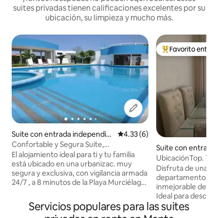
suites privadas tienen calificaciones excelentes por su
ubicación, su limpieza y mucho más.
Favorito entre
De los mejores en
Suite con entrada independie
Calificación promedio: 4.33 de
4.33 (6)
nte en Manta
Confortable y Segura Suite,
Suite con entrada
Urbanización Exclusiva
El alojamiento ideal para ti y tu familia
e en Manta
UbicaciónTop. Tu Espacio Ideal. Una
está ubicado en una urbanizac. muy
“Jooyita”
Disfruta de una e
segura y exclusiva, con vigilancia armada
departamento con
24/7 , a 8 minutos de la Playa Murciélago
inmejorable de la
y del Mall del Pacífico y a 3 minutos del
Ideal para descansa
Centro Comercial La Quadra, lugares
Servicios populares para las suites
pocos minutos de 
muy turísticos de esta hermosa ciudad.
restaurantes y plazas comerciales. ✨ Lo