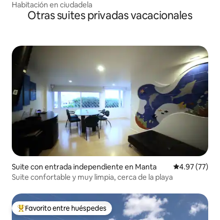
Habitación en ciudadela
Otras suites privadas vacacionales
Suite con entrada independiente en Manta
Calificación 
4.97 (77)
Suite confortable y muy limpia, cerca de la playa
Favorito entre huéspedes
De los mejores en Favorito entre huéspedes