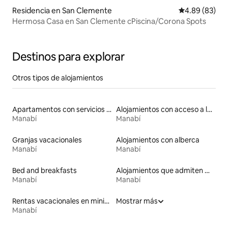
Residencia en San Clemente
Calificación p
4.89 (83)
Hermosa Casa en San Clemente cPiscina/Corona Spots
Destinos para explorar
Otros tipos de alojamientos
Apartamentos con servicios incluidos vacacionales
Alojamientos con acceso a la playa
Manabí
Manabí
Granjas vacacionales
Alojamientos con alberca
Manabí
Manabí
Bed and breakfasts
Alojamientos que admiten mascotas
Manabí
Manabí
Rentas vacacionales en minicasas
Mostrar más
Manabí