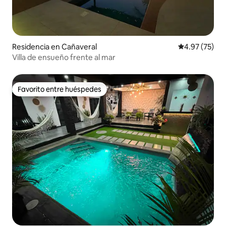
Residencia en Cañaveral
Calificación 
4.97 (75)
Villa de ensueño frente al mar
Favorito entre huéspedes
Favorito entre huéspedes