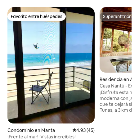
Favorito entre huéspedes
Superanfitrión
Favorito entre huéspedes
Superanfitrión
Residencia en Ay
Casa Nantú - Exclu
Vista al Mar
¡Disfruta esta he
moderna con jacuzz
que te dejará sin a
Tunas, a 3 km de 
la playa, rodeada 
selváticas de la zo
perfecto para enc
Condominio en Manta
Calificación promedio: 4.93 de 
4.93 (45)
Disfrúta de: 🏄🏽‍♀️ Surf 🏖️ Playas de
¡Frente al mar! ¡Vistas increíbles!