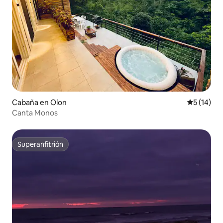
Cabaña en Olon
Calificaci
5 (14)
Canta Monos
Superanfitrión
Superanfitrión