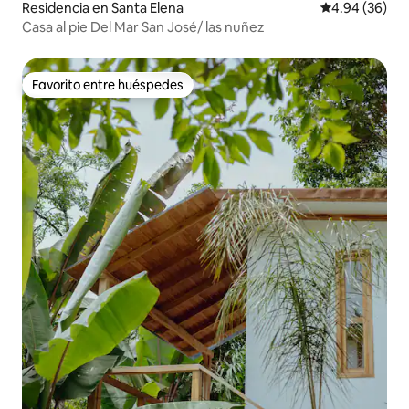
Residencia en Santa Elena
Calificación p
4.94 (36)
Casa al pie Del Mar San José/ las nuñez
Favorito entre huéspedes
Favorito entre huéspedes