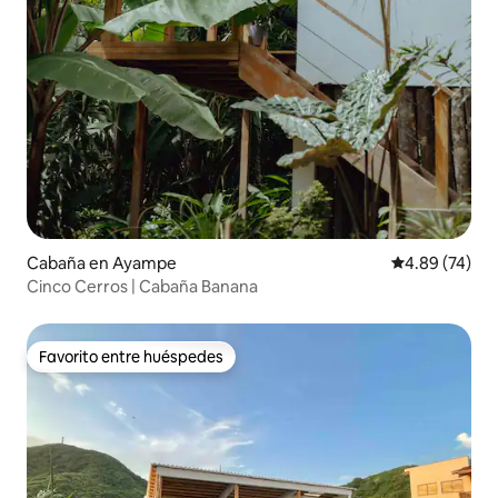
Cabaña en Ayampe
Calificación p
4.89 (74)
Cinco Cerros | Cabaña Banana
Favorito entre huéspedes
Favorito entre huéspedes