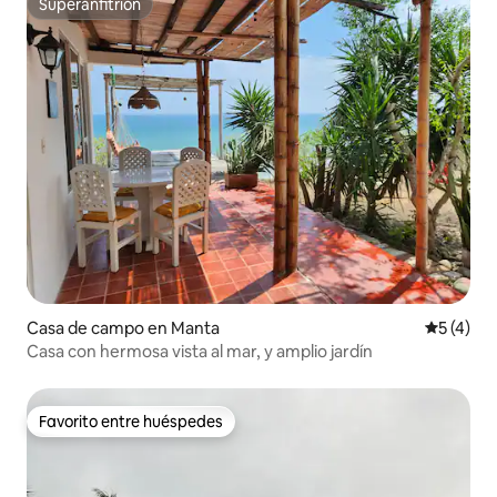
Superanfitrión
Superanfitrión
Casa de campo en Manta
Calificac
5 (4)
Casa con hermosa vista al mar, y amplio jardín
Favorito entre huéspedes
Favorito entre huéspedes