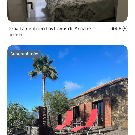
Departamento en Los Llanos de Aridane
Calificació
4.8 (5)
Jazmín
Superanfitrión
Superanfitrión