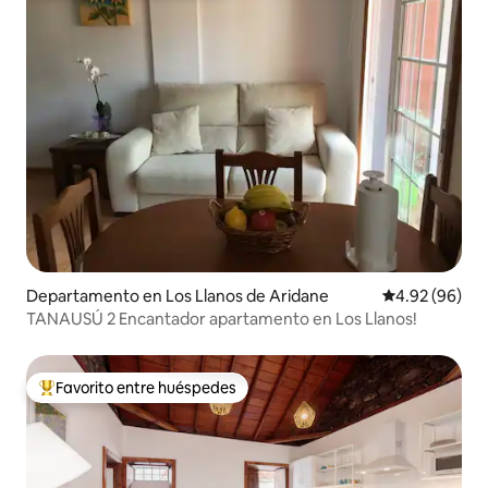
Departamento en Los Llanos de Aridane
Calificación p
4.92 (96)
TANAUSÚ 2 Encantador apartamento en Los Llanos!
Favorito entre huéspedes
De los mejores en Favorito entre huéspedes