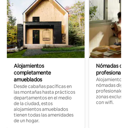
Alojamientos
Nómadas digit
completamente
profesionales 
amueblados
Alojamientos 
nómadas digita
Desde cabañas pacíficas en
profesionales d
las montañas hasta prácticos
zonas exclusiva
departamentos en el medio
con wifi.
de la ciudad, estos
alojamientos amueblados
tienen todas las amenidades
de un hogar.