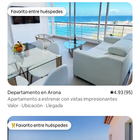
Favorito entre huéspedes
Favorito entre huéspedes
Departamento en Arona
Calificación p
4.93 (95)
Apartamento a estrenar con vistas impresionantes
Valor
·
Ubicación
·
Llegada
Favorito entre huéspedes
De los mejores en Favorito entre huéspedes