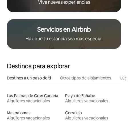
Vive nuevas experiencias
Servicios en Airbnb
Haz que tu estancia sea más especial
Destinos para explorar
Destinos a un paso de ti
Otros tipos de alojamientos
Lug
Las Palmas de Gran Canaria
Playa de Fañabe
Alquileres vacacionales
Alquileres vacacionales
Maspalomas
Corralejo
Alquileres vacacionales
Alquileres vacacionales