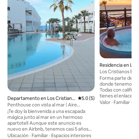
Residencia en Los 
Los Cristianos Be
Retreat
Forma parte de Ca
donde tenemos 11 vi
Todas con calificac
tienes el enlace:
Departamento en Los Cristiano
Calificación promedio: 5.0 de
5.0 (5)
http://airbnb.co
Valor
·
Familiar
·
Es
s
Penthouse con vista al mar | Aire
poder sumergirte 
acondicionado | Alberca climatizada
¡Te doy la bienvenida a una escapada
de 60 segundos a p
mágica junto al mar en un hermoso
villa. La villa frente a la playa con vista al
apartotel! Aunque este anuncio es
atardecer tiene la
nuevo en Airbnb, tenemos casi 5 años
toda Tenerife. Ubi
de experiencia ofreciendo estancias
Ubicación
·
Familiar
·
Espacios interiores
playa secreta y tr