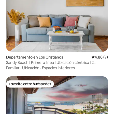
Departamento en Los Cristianos
Calificación
4.86 (7)
Sandy Beach | Primera línea | Ubicación céntrica | 2
recámaras
Familiar
·
Ubicación
·
Espacios interiores
Favorito entre huéspedes
Favorito entre huéspedes