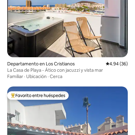
Departamento en Los Cristianos
Calificación p
4.94 (36)
La Casa de Playa - Ático con jacuzzi y vista mar
Familiar
·
Ubicación
·
Cerca
Favorito entre huéspedes
De los mejores en Favorito entre huéspedes