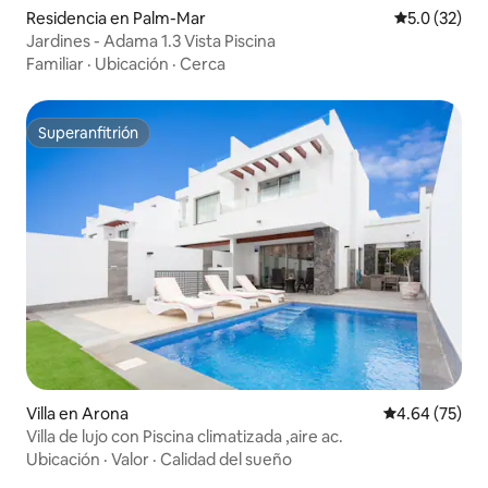
Residencia en Palm-Mar
Calificación
5.0 (32)
Jardines - Adama 1.3 Vista Piscina
Familiar
·
Ubicación
·
Cerca
Superanfitrión
Superanfitrión
Villa en Arona
Calificación p
4.64 (75)
Villa de lujo con Piscina climatizada ,aire ac.
Ubicación
·
Valor
·
Calidad del sueño