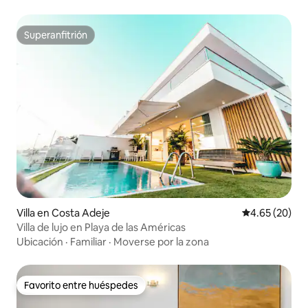
Superanfitrión
Superanfitrión
Villa en Costa Adeje
Calificación p
4.65 (20)
Villa de lujo en Playa de las Américas
Ubicación
·
Familiar
·
Moverse por la zona
Favorito entre huéspedes
Favorito entre huéspedes