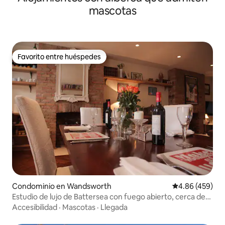
mascotas
Favorito entre huéspedes
Favorito entre huéspedes
Condominio en Wandsworth
Calificación pr
4.86 (459)
Estudio de lujo de Battersea con fuego abierto, cerca de
Park
Accesibilidad
·
Mascotas
·
Llegada