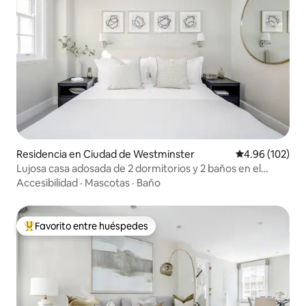
Residencia en Ciudad de Westminster
Calificación pr
4.96 (102)
Lujosa casa adosada de 2 dormitorios y 2 baños en el
centro de Marylebone
Accesibilidad
·
Mascotas
·
Baño
Favorito entre huéspedes
De los mejores en Favorito entre huéspedes