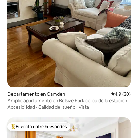
Departamento en Camden
Calificación
4.9 (30)
Amplio apartamento en Belsize Park cerca de la estación
Accesibilidad
·
Calidad del sueño
·
Vista
Favorito entre huéspedes
De los mejores en Favorito entre huéspedes