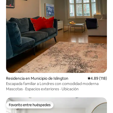
Residencia en Municipio de Islington
Calificación p
4.89 (118)
Escapada familiar a Londres con comodidad moderna
Mascotas
·
Espacios exteriores
·
Ubicación
Favorito entre huéspedes
Favorito entre huéspedes