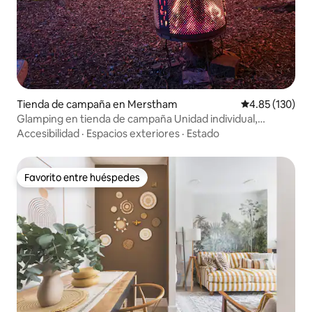
Tienda de campaña en Merstham
Calificación p
4.85 (130)
Glamping en tienda de campaña Unidad individual,
independiente.
Accesibilidad
·
Espacios exteriores
·
Estado
Favorito entre huéspedes
Favorito entre huéspedes