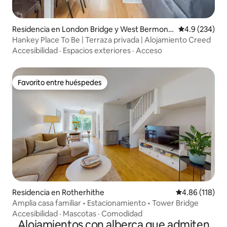
Residencia en London Bridge y West Bermond
Calificación p
4.9 (234)
sey
Hankey Place To Be | Terraza privada | Alojamiento Creed
Accesibilidad
·
Espacios exteriores
·
Acceso
Favorito entre huéspedes
Favorito entre huéspedes
Residencia en Rotherhithe
Calificación p
4.86 (118)
Amplia casa familiar • Estacionamiento • Tower Bridge
Accesibilidad
·
Mascotas
·
Comodidad
Alojamientos con alberca que admiten