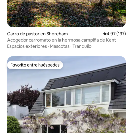
Carro de pastor en Shoreham
Calificación p
4.97 (137)
Acogedor carromato en la hermosa campiña de Kent
Espacios exteriores
·
Mascotas
·
Tranquilo
Favorito entre huéspedes
Favorito entre huéspedes