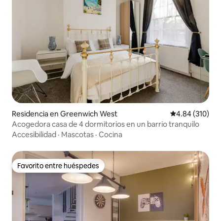
Residencia en Greenwich West
Calificación pr
4.84 (310)
Acogedora casa de 4 dormitorios en un barrio tranquilo
Accesibilidad
·
Mascotas
·
Cocina
Favorito entre huéspedes
Favorito entre huéspedes