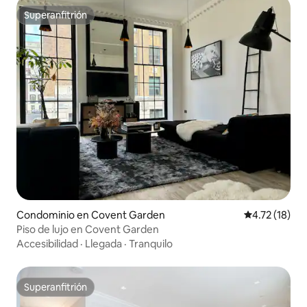
Superanfitrión
Superanfitrión
Condominio en Covent Garden
Calificación 
4.72 (18)
Piso de lujo en Covent Garden
Accesibilidad
·
Llegada
·
Tranquilo
Superanfitrión
Superanfitrión