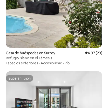
Casa de huéspedes en Surrey
Calificación p
4.97 (29)
Refugio isleño en el Támesis
Espacios exteriores
·
Accesibilidad
·
Río
Superanfitrión
Superanfitrión