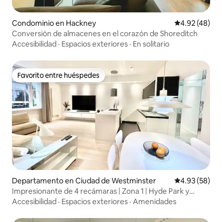
Condominio en Hackney
Calificación 
4.92 (48)
Conversión de almacenes en el corazón de Shoreditch
Accesibilidad
·
Espacios exteriores
·
En solitario
Favorito entre huéspedes
Favorito entre huéspedes
Departamento en Ciudad de Westminster
Calificación p
4.93 (58)
Impresionante de 4 recámaras | Zona 1 | Hyde Park y
Notting Hill
Accesibilidad
·
Espacios exteriores
·
Amenidades