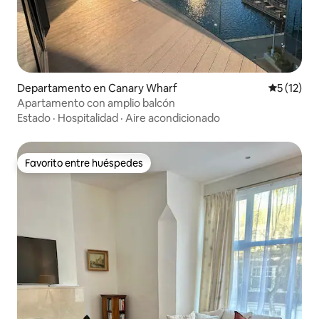
Departamento en Canary Wharf
Calificaci
5 (12)
Apartamento con amplio balcón
Estado
·
Hospitalidad
·
Aire acondicionado
Favorito entre huéspedes
Favorito entre huéspedes