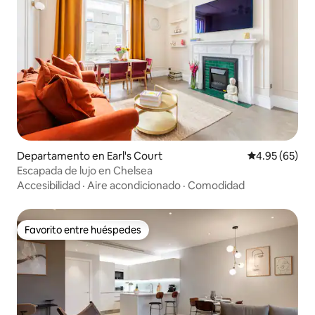
Departamento en Earl's Court
Calificación p
4.95 (65)
Escapada de lujo en Chelsea
Accesibilidad
·
Aire acondicionado
·
Comodidad
Favorito entre huéspedes
Favorito entre huéspedes