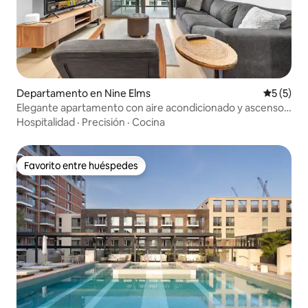
Departamento en Nine Elms
Calificac
5 (5)
Elegante apartamento con aire acondicionado y ascensor
| Central eléctrica de Battersea
Hospitalidad
·
Precisión
·
Cocina
Favorito entre huéspedes
Favorito entre huéspedes