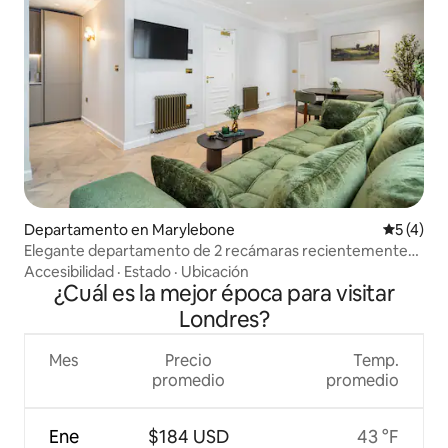
Departamento en Marylebone
Calificac
5 (4)
Elegante departamento de 2 recámaras recientemente
renovado en Marylebone
Accesibilidad
·
Estado
·
Ubicación
¿Cuál es la mejor época para visitar
Londres?
Mes
Precio
Temp.
promedio
promedio
Ene
$184 USD
43 °F