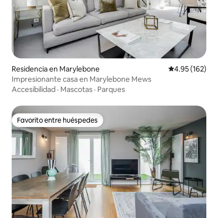
Residencia en Marylebone
Calificación p
4.95 (162)
Impresionante casa en Marylebone Mews
Accesibilidad
·
Mascotas
·
Parques
Favorito entre huéspedes
Favorito entre huéspedes