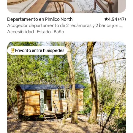
Departamento en Pimlico North
Calificación 
4.94 (47)
Acogedor departamento de 2 recámaras y 2 baños junto
a la estación Victoria
Accesibilidad
·
Estado
·
Baño
Favorito entre huéspedes
De los mejores en Favorito entre huéspedes