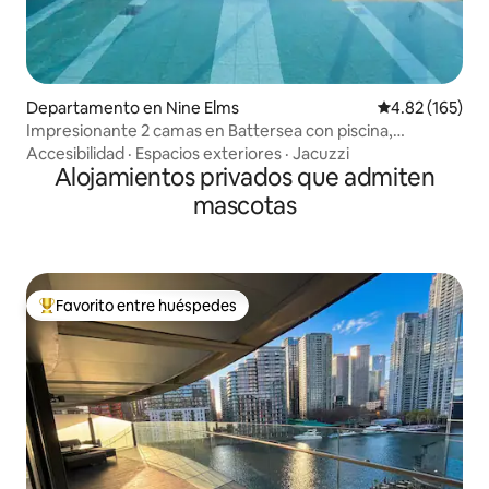
Departamento en Nine Elms
Calificación p
4.82 (165)
Impresionante 2 camas en Battersea con piscina,
gimnasio y azotea
Accesibilidad
·
Espacios exteriores
·
Jacuzzi
Alojamientos privados que admiten
mascotas
Favorito entre huéspedes
De los mejores en Favorito entre huéspedes