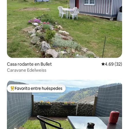
Casa rodante en Bullet
Calificación p
4.69 (32)
Caravane Edelweiss
Favorito entre huéspedes
De los mejores en Favorito entre huéspedes