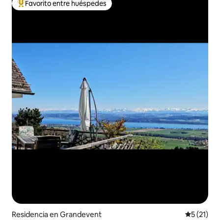
Favorito entre huéspedes
De los mejores en Favorito entre huéspedes
Residencia en Grandevent
Calificaci
5 (21)