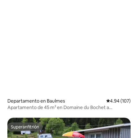
Departamento en Baulmes
Calificación pr
4.94 (107)
Apartamento de 45 m² en Domaine du Bochet a
10 minutos de Yverdon
Superanfitrión
Superanfitrión