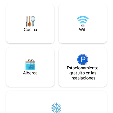
separada y lavadora. El aseo separado
ubicación es impr
está en el pasillo, pero solo lo utiliza el
proximidad al cant
huésped. Cocina con microondas,
cantonal Delemont
nevera, fogones, hervidor de agua,
minutos en automó
cafetera y vajilla. Hay una zona de jardín
con barbacoa disponible. Se admiten
animales bajo petición.
Cocina
Wifi
Estacionamiento
Alberca
gratuito en las
instalaciones