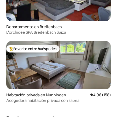
Departamento en Breitenbach
L'orchidée SPA Breitenbach Suiza
Favorito entre huéspedes
De los mejores en Favorito entre huéspedes
Habitación privada en Nunningen
Calificación pr
4.96 (158)
Acogedora habitación privada con sauna