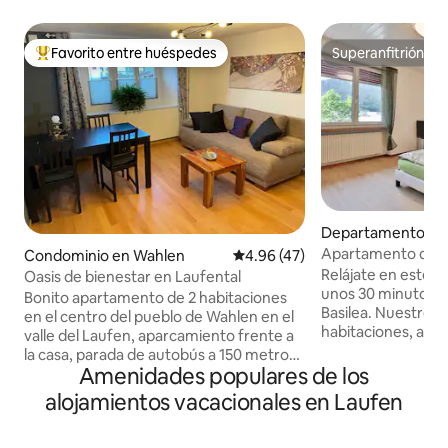
Favorito entre huéspedes
Superanfitrión
De los mejores en Favorito entre huéspedes
Superanfitrión
Departamento en 
Apartamento de b
Condominio en Wahlen
Calificación promedio: 4.96 de 
4.96 (47)
Basilea y la natura
Relájate en este t
Oasis de bienestar en Laufental
unos 30 minutos e
Bonito apartamento de 2 habitaciones
Basilea. Nuestro 
en el centro del pueblo de Wahlen en el
habitaciones, amu
valle del Laufen, aparcamiento frente a
cautiva con su pr
la casa, parada de autobús a 150 metros,
la región metropoli
Amenidades populares de los
Basilea se encuentra a 30 minutos.
naturaleza. No muy
Hermoso paraíso para practicar
alojamientos vacacionales en Laufen
apartamento encon
senderismo y ciclismo, parque infantil
de senderismo y c
cerca. Baño con bañera y ducha
esperando ser exp