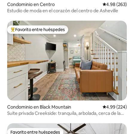
Condominio en Centro
Calificación pr
4.98 (263)
Estudio de moda en el corazón del centro de Asheville
Favorito entre huéspedes
De los mejores en Favorito entre huéspedes
Condominio en Black Mountain
Calificación pr
4.99 (224)
Suite privada Creekside: tranquila, arbolada, cerca de la
ciudad
Favorito entre huéspedes