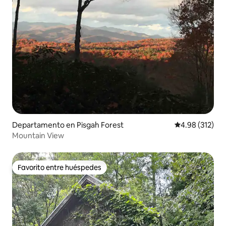
Departamento en Pisgah Forest
Calificación p
4.98 (312)
Mountain View
Favorito entre huéspedes
Favorito entre huéspedes