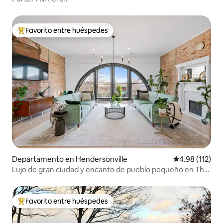
Favorito entre huéspedes
De los mejores en Favorito entre huéspedes
Departamento en Hendersonville
Calificación p
4.98 (112)
Lujo de gran ciudad y encanto de pueblo pequeño en The
Demi-Lune
Favorito entre huéspedes
De los mejores en Favorito entre huéspedes