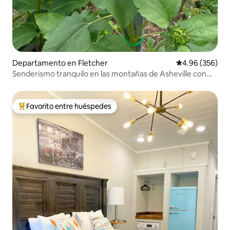
Departamento en Fletcher
Calificación pr
4.96 (356)
Senderismo tranquilo en las montañas de Asheville con
cocina completa
Favorito entre huéspedes
De los mejores en Favorito entre huéspedes