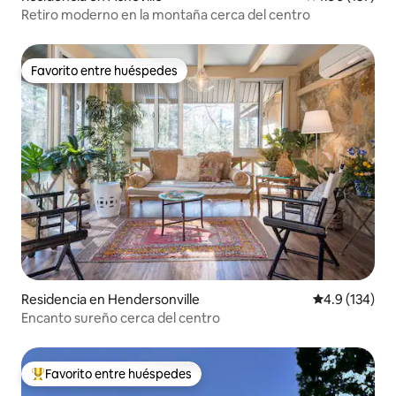
Retiro moderno en la montaña cerca del centro
Favorito entre huéspedes
Favorito entre huéspedes
Residencia en Hendersonville
Calificación 
4.9 (134)
Encanto sureño cerca del centro
Favorito entre huéspedes
De los mejores en Favorito entre huéspedes