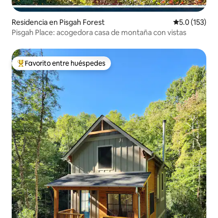
Residencia en Pisgah Forest
Calificación 
5.0 (153)
Pisgah Place: acogedora casa de montaña con vistas
Favorito entre huéspedes
De los mejores en Favorito entre huéspedes