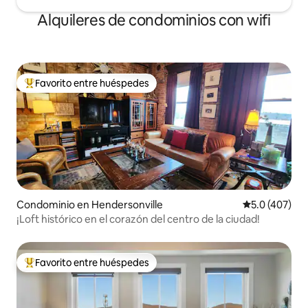
Alquileres de condominios con wifi
Favorito entre huéspedes
De los mejores en Favorito entre huéspedes
Condominio en Hendersonville
Calificación 
5.0 (407)
¡Loft histórico en el corazón del centro de la ciudad!
Favorito entre huéspedes
De los mejores en Favorito entre huéspedes