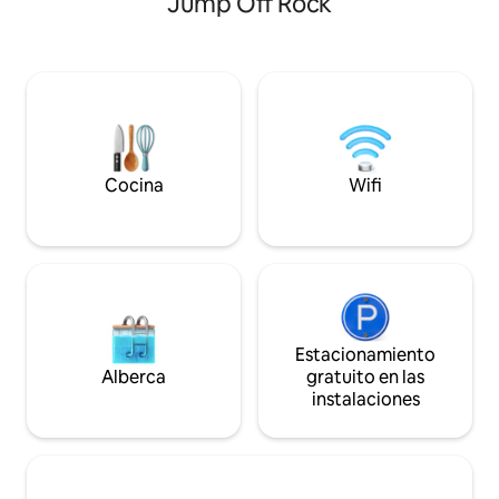
Jump Off Rock
Relájate junto al fuego al aire libre,
libre, la chimenea
asando s'mores bajo el cielo estrellado.
interior/exterior y
Disfruta de cenas al aire libre con un
ras de suelo para
telón de fondo de impresionantes
que sea una escap
puestas de sol. Esta acogedora casa de
es posible que nun
campo tiene capacidad para 4 personas,
Asheville. Estamos
perfecta para una familia o amigos que
poco más de 15 mi
buscan tranquilidad y el abrazo de la
centro de Ashevill
naturaleza. ¡Experimenta la esencia de la
Hendersonville, e
Cocina
Wifi
vida de montaña con comodidad y estilo!
Asheville y docena
Estacionamiento
Alberca
gratuito en las
instalaciones