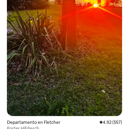
Departamento en Fletcher
Calificación pr
4.92 (557)
Porter Hill Perch