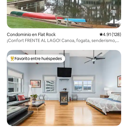
Condominio en Flat Rock
Calificación p
4.91 (128)
¡Confort FRENTE AL LAGO! Canoa, fogata, senderismo,
pesca y relax
Favorito entre huéspedes
De los mejores en Favorito entre huéspedes