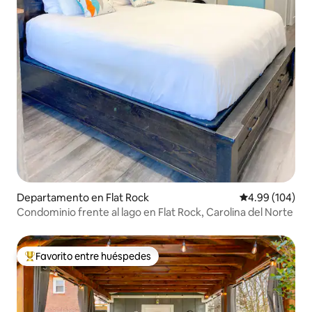
Departamento en Flat Rock
Calificación pr
4.99 (104)
Condominio frente al lago en Flat Rock, Carolina del Norte
Favorito entre huéspedes
De los mejores en Favorito entre huéspedes