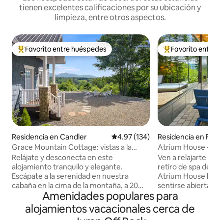
tienen excelentes calificaciones por su ubicación y
limpieza, entre otros aspectos.
Favorito entre huéspedes
Favorito entre
De los mejores en Favorito entre huéspedes
De los mejores en
Residencia en Candler
Calificación promedio: 4.97 de 5
4.97 (134)
Residencia en Fle
Grace Mountain Cottage: vistas a la
Atrium House - Re
montaña/tranquila y privada
Relájate y desconecta en este
Ven a relajarte y r
alojamiento tranquilo y elegante.
retiro de spa de m
Escápate a la serenidad en nuestra
Atrium House ha s
cabaña en la cima de la montaña, a 20
sentirse abierta a
Amenidades populares para
minutos de Asheville. Disfruta de las
montañoso y, al m
vistas panorámicas a la montaña desde
permitirte relajart
alojamientos vacacionales cerca de
cada rincón de este encantador refugio.
Nuestro jacuzzi de