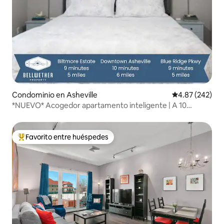
Condominio en Asheville
Calificación pr
4.87 (242)
*NUEVO* Acogedor apartamento inteligente | A 10
minutos del centro y de Biltmore
Favorito entre huéspedes
De los mejores en Favorito entre huéspedes