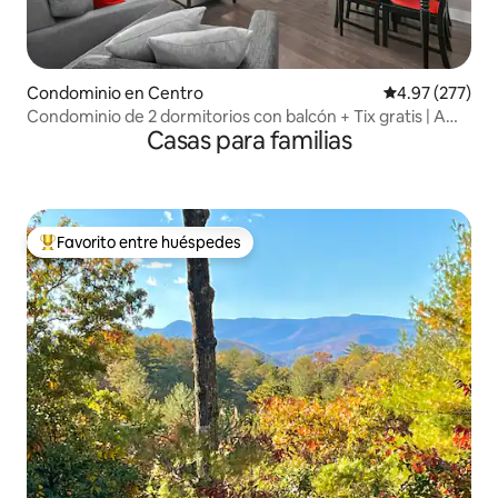
Condominio en Centro
Calificación pr
4.97 (277)
Condominio de 2 dormitorios con balcón + Tix gratis | A
Casas para familias
poca distancia a pie del centro de la ciudad
Favorito entre huéspedes
De los mejores en Favorito entre huéspedes