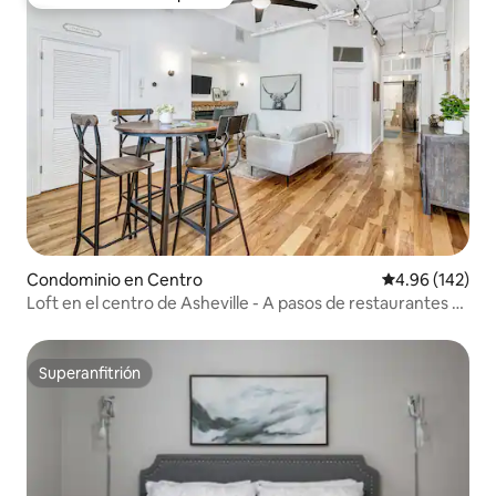
Favorito entre huéspedes
Condominio en Centro
Calificación pr
4.96 (142)
Loft en el centro de Asheville - A pasos de restaurantes y
tiendas
Superanfitrión
Superanfitrión