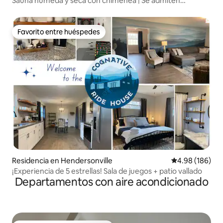
Sauna húmeda y seca con chimenea | Se admiten
mascotas
Favorito entre huéspedes
Favorito entre huéspedes
Residencia en Hendersonville
Calificación pr
4.98 (186)
¡Experiencia de 5 estrellas! Sala de juegos + patio vallado
Departamentos con aire acondicionado