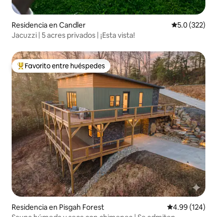
Residencia en Candler
Calificación 
5.0 (322)
Jacuzzi | 5 acres privados | ¡Esta vista!
Favorito entre huéspedes
De los mejores en Favorito entre huéspedes
Residencia en Pisgah Forest
Calificación pr
4.99 (124)