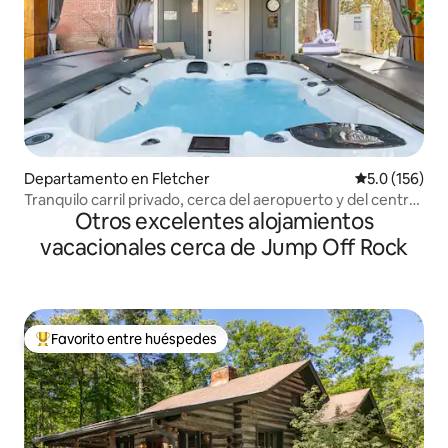
Departamento en Fletcher
Calificación 
5.0 (156)
Tranquilo carril privado, cerca del aeropuerto y del centro
Otros excelentes alojamientos
Ag
vacacionales cerca de Jump Off Rock
Favorito entre huéspedes
De los mejores en Favorito entre huéspedes