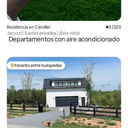
Residencia en Candler
Calificació
5 (321)
Jacuzzi | 5 acres privados | ¡Esta vista!
Departamentos con aire acondicionado
Favorito entre huéspedes
De los mejores en Favorito entre huéspedes