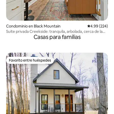
Condominio en Black Mountain
Calificación pr
4.99 (224)
Suite privada Creekside: tranquila, arbolada, cerca de la
Casas para familias
ciudad
Favorito entre huéspedes
Favorito entre huéspedes