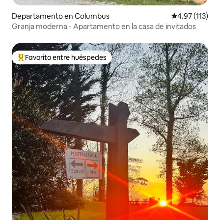
Departamento en Columbus
Calificación p
4.97 (113)
Granja moderna - Apartamento en la casa de invitados
Favorito entre huéspedes
De los mejores en Favorito entre huéspedes