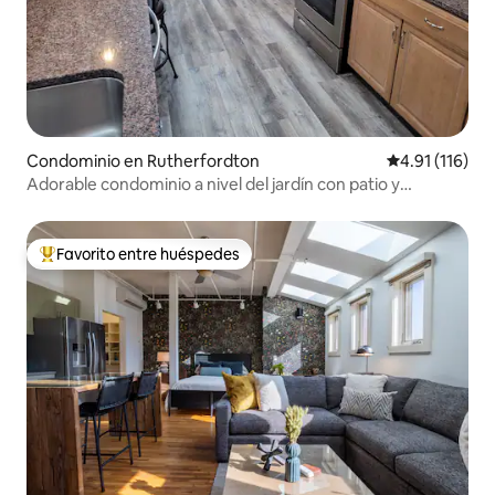
Condominio en Rutherfordton
Calificación p
4.91 (116)
Adorable condominio a nivel del jardín con patio y
chimenea
Favorito entre huéspedes
De los mejores en Favorito entre huéspedes