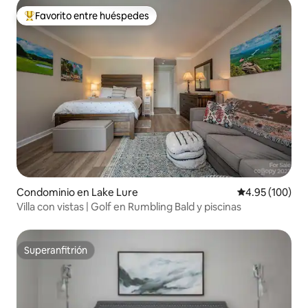
Favorito entre huéspedes
De los mejores en Favorito entre huéspedes
Condominio en Lake Lure
Calificación pr
4.95 (100)
Villa con vistas | Golf en Rumbling Bald y piscinas
Superanfitrión
Superanfitrión