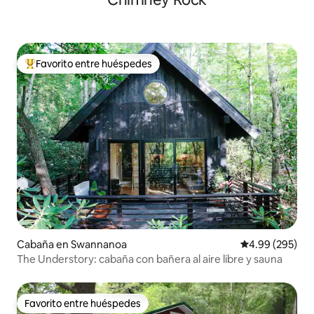
Favorito entre huéspedes
De los mejores en Favorito entre huéspedes
Cabaña en Swannanoa
Calificación pr
4.99 (295)
The Understory: cabaña con bañera al aire libre y sauna
Favorito entre huéspedes
Favorito entre huéspedes