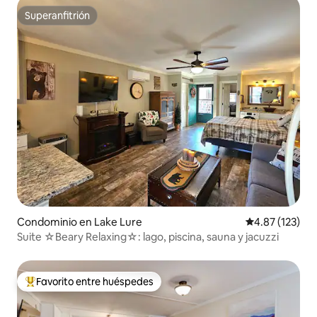
Superanfitrión
Superanfitrión
Condominio en Lake Lure
Calificación p
4.87 (123)
Suite ☆Beary Relaxing☆: lago, piscina, sauna y jacuzzi
Favorito entre huéspedes
De los mejores en Favorito entre huéspedes