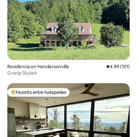
Residencia en Hendersonville
Calificación p
4.99 (101)
Granja Skylark
Favorito entre huéspedes
De los mejores en Favorito entre huéspedes