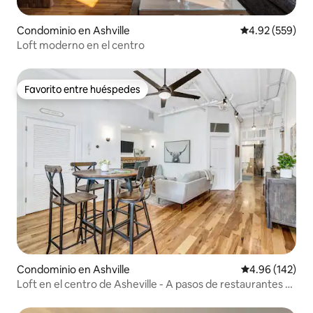
Condominio en Ashville
Calificación pr
4.92 (559)
Loft moderno en el centro
Favorito entre huéspedes
Favorito entre huéspedes
Condominio en Ashville
Calificación pr
4.96 (142)
Loft en el centro de Asheville - A pasos de restaurantes y
tiendas