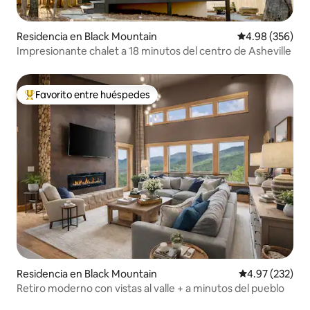
Residencia en Black Mountain
Calificación pr
4.98 (356)
Impresionante chalet a 18 minutos del centro de Asheville
Favorito entre huéspedes
De los mejores en Favorito entre huéspedes
Residencia en Black Mountain
Calificación pr
4.97 (232)
Retiro moderno con vistas al valle + a minutos del pueblo