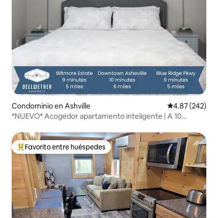
Condominio en Ashville
Calificación pr
4.87 (242)
*NUEVO* Acogedor apartamento inteligente | A 10
minutos del centro y de Biltmore
Favorito entre huéspedes
De los mejores en Favorito entre huéspedes