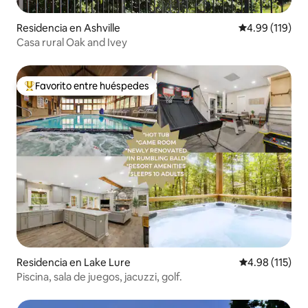
Residencia en Ashville
Calificación p
4.99 (119)
Casa rural Oak and Ivey
Favorito entre huéspedes
De los mejores en Favorito entre huéspedes
Residencia en Lake Lure
Calificación p
4.98 (115)
Piscina, sala de juegos, jacuzzi, golf.