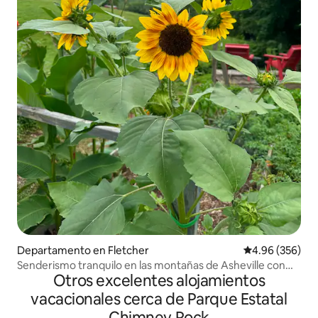
Departamento en Fletcher
Calificación pr
4.96 (356)
Senderismo tranquilo en las montañas de Asheville con
Otros excelentes alojamientos
cocina completa
vacacionales cerca de Parque Estatal
Chimney Rock