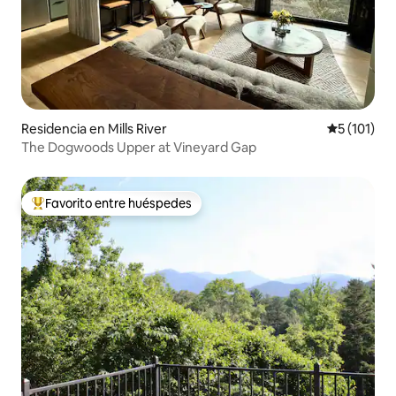
Residencia en Mills River
Calificació
5 (101)
The Dogwoods Upper at Vineyard Gap
Favorito entre huéspedes
De los mejores en Favorito entre huéspedes