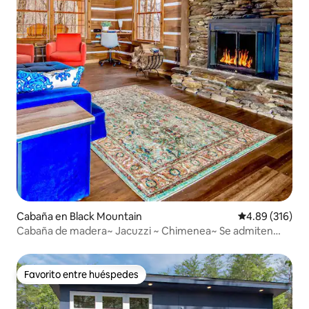
Cabaña en Black Mountain
Calificación pr
4.89 (316)
Cabaña de madera~ Jacuzzi ~ Chimenea~ Se admiten
mascotas- WIFI
Favorito entre huéspedes
Favorito entre huéspedes