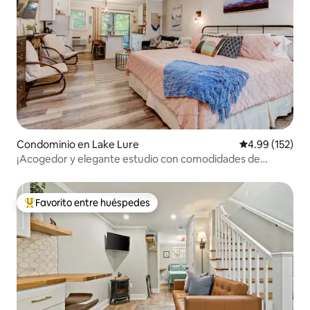
Condominio en Lake Lure
Calificación p
4.99 (152)
¡Acogedor y elegante estudio con comodidades de
Rumbling Bald!
Favorito entre huéspedes
De los mejores en Favorito entre huéspedes