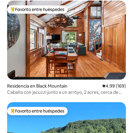
Favorito entre huéspedes
De los mejores en Favorito entre huéspedes
Residencia en Black Mountain
Calificación pr
4.99 (169)
Cabaña con jacuzzi junto a un arroyo, 2 acres, cerca de
Black Mountain
Favorito entre huéspedes
De los mejores en Favorito entre huéspedes