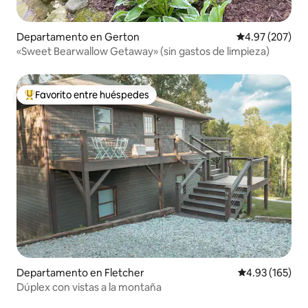
Departamento en Gerton
Calificación pr
4.97 (207)
«Sweet Bearwallow Getaway» (sin gastos de limpieza)
Favorito entre huéspedes
De los mejores en Favorito entre huéspedes
Departamento en Fletcher
Calificación p
4.93 (165)
Dúplex con vistas a la montaña