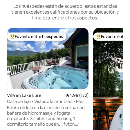
Los huéspedes están de acuerdo: estas estancias
tienen excelentes calificaciones por su ubicación y
limpieza, entre otros aspectos.
Favorito entre huéspedes
Favorito entre
De los mejores en Favorito entre huéspedes
De los mejores en
Villa en Lake Lure
Calificación promedio: 4.98 de 5
4.98 (172)
Casa de lujo • Vistas a la montaña • Mesa
de billar • Cocina de chef • Fogata
Retiro de lujo en la cima de la colina con
bañera de hidromasaje y fogata
crepitante. 3 suites tamaño king, 1
dormitorio tamaño queen, 1 futón
tamaño queen, cocina del chef,