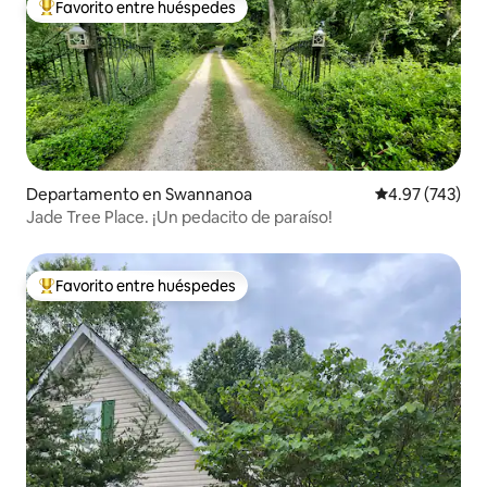
Favorito entre huéspedes
De los mejores en Favorito entre huéspedes
Departamento en Swannanoa
Calificación pr
4.97 (743)
Jade Tree Place. ¡Un pedacito de paraíso!
Favorito entre huéspedes
De los mejores en Favorito entre huéspedes