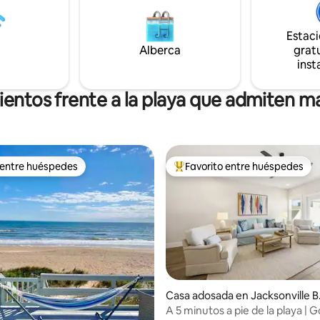
huéspedes suelen decir que la 
perior de un dúplex de playa
incluso mejor que en la foto/de
n privado y patio con ducha
Estac
Debes tener al menos 25 años 
Sin espacio compartido. 2 plazas
Alberca
gratu
alquilar.
miento dedicadas. Se admiten
inst
O gatos. Ya no ofrecemos
r seguridad.
ientos frente a la playa que admiten m
 entre huéspedes
Favorito entre huéspedes
 entre huéspedes
De los mejores en Favorito ent
4.83 de 5; 236 evaluaciones
Casa adosada en Jacksonville B
ach
A 5 minutos a pie de la playa | 