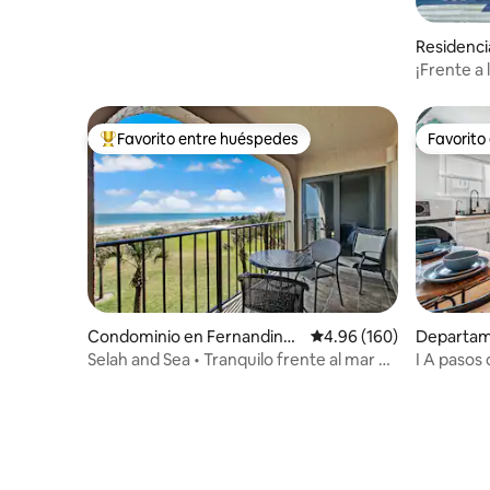
triangular a pie de playa
Residenci
each
¡Frente a 
arena•¡Ret
Favorito entre huéspedes
Favorito
De los mejores en Favorito entre huéspedes
Favorito
Condominio en Fernandina
Calificación promedio: 
4.96 (160)
Departame
Beach
e Beach
Selah and Sea • Tranquilo frente al mar +
I A pasos 
Se aceptan perros