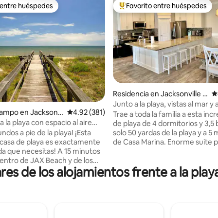
 entre huéspedes
Favorito entre huéspedes
 entre huéspedes
De los mejores en Favorito ent
Residencia en Jacksonville B
C
each
Junto a la playa, vistas al mar y
 4.9 de 5; 131 evaluaciones
campo en Jacksonvi
Calificación promedio: 4.92 de 5; 381 evaluac
4.92 (381)
distancia de Casa Marina
Trae a toda la familia a esta incr
 la playa con espacio al aire
de playa de 4 dormitorios y 3,5
nos pasos de la arena
solo 50 yardas de la playa y a 
ndos a pie de la playa! ¡Esta
de Casa Marina. Enorme suite p
casa de playa es exactamente
con vistas al mar. 2 balcones con
da que necesitas! A 15 minutos
mar. Televisores en todas las
 centro de JAX Beach y de los
res de los alojamientos frente a la play
habitaciones. Cocina grande, ab
tes de Beaches Town Center,
totalmente equipada. Amplia sa
n barrio tranquilo y con acceso
estar con sofá de gran tamaño 
e menos concurrida de las playas
pulgadas. Ducha exterior. Gara
na de distancia. Totalmente
dos coches con sillas de playa, 
 con una decoración lujosa,
carrito de playa. Las evaluacion
 elegante. Entrada privada a la