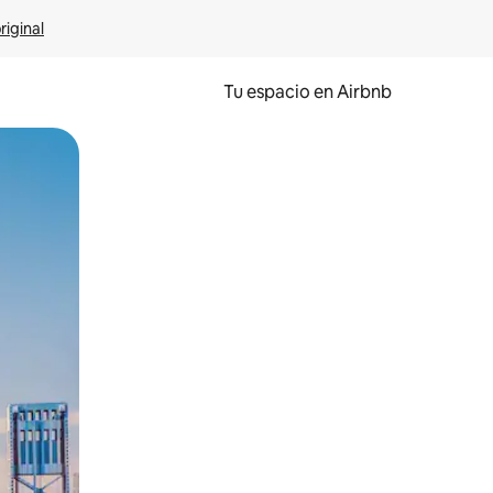
riginal
Tu espacio en Airbnb
ien tocando y deslizando la pantalla.