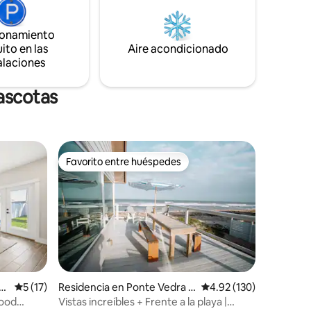
arteria principal en Jax, a 10 minutos de la
casa es
clínica Mayo, a 15 minutos del centro de la
scripción.
ionamiento
ciudad.
para
ito en las
Aire acondicionado
alaciones
ascotas
Favorito entre huéspedes
re huéspedes
Favorito entre huéspedes
e
Calificación promedio: 5 de 5; 17 evaluaciones
5 (17)
Residencia en Ponte Vedra B
Calificación promedio: 
4.92 (130)
each
Good
Vistas increíbles + Frente a la playa |