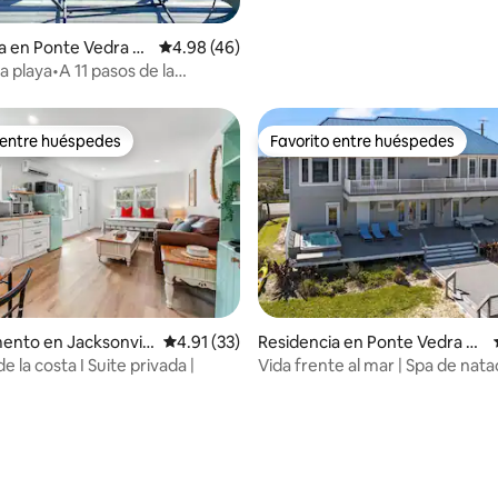
Morning Rentals
a en Ponte Vedra B
Calificación promedio: 4.98 de 5; 46 evaluac
4.98 (46)
la playa•A 11 pasos de la
iro privado junto al mar!
 entre huéspedes
Favorito entre huéspedes
 entre huéspedes
Favorito entre huéspedes
4.96 de 5; 160 evaluaciones
nto en Jacksonvill
Calificación promedio: 4.91 de 5; 33 evaluac
4.91 (33)
Residencia en Ponte Vedra B
each
de la costa I Suite privada |
Vida frente al mar | Spa de nata
Ascensor • Relájate