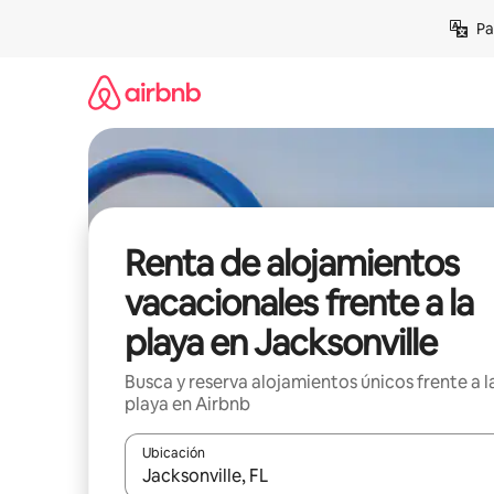
Ir
Pa
al
contenido
Renta de alojamientos
vacacionales frente a la
playa en Jacksonville
Busca y reserva alojamientos únicos frente a l
playa en Airbnb
Ubicación
Cuando los resultados estén disponibles, podrás na