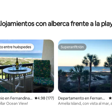
lojamientos con alberca frente a la pla
ito entre huéspedes
Superanfitrión
ejores en Favorito entre huéspedes
Superanfitrión
io en Fernandina
Calificación promedio: 4.98 de 5; 177 evaluac
4.98 (177)
Departamento en Fernandi
C
na Beach
ollar Ocean View!
Amelia Island, con vista al mar,
pasos de la playa y del Ritz