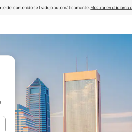
rte del contenido se tradujo automáticamente. 
Mostrar en el idioma o
a
vegar usando las teclas de las flechas hacia arriba y hacia abajo, o b