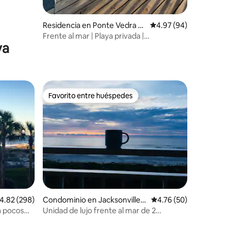
Residencia en Ponte Vedra B
Calificación promedio:
4.97 (94)
each
Frente al mar | Playa privada |
ya
Impresionante vista del amanecer
Favorito entre huéspedes
Favorito entre huéspedes
iones
alificación promedio: 4.82 de 5; 298 evaluaciones
4.82 (298)
Condominio en Jacksonville B
Calificación promedio:
4.76 (50)
each
 a pocos
Unidad de lujo frente al mar de 2
dormitorios y 2 baños