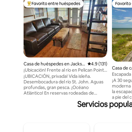
Favorito entre huéspedes
Favorito
De los mejores en Favorito entre huéspedes
Favorito
Casa de huéspedes en Jackso
Calificación promedio:
4.9 (131)
Casa de 
nville, Carolina del Norte
¡Ubicación! Frente al río en Pelican Point
lle Beach
Escapada a
con vistas al mar
¡UBICACIÓN, privada! Vida isleña.
libre. A u
¡A 30 segu
Desembocadura del río St. John. Aguas
moderna 
profundas, gran pesca. ¡Océano
la escapa
Atlántico! En reservas rodeadas de
a pie del
playas, naturaleza, arroyos, ensenadas y
Servicios popula
restauran
ríos. En la carretera escénica A1A
pero en u
Buccaneer Trail. Pelícanos, delfines,
a la part
manatíes, barcos enormes, yates, barcos
a 1 manza
de camarones, etc. vistos diariamente.
reformado
Ubicado entre Jax y Amelia
moderna y