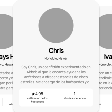
Chris
tays Hawaii
Iv
Honolulu, Hawái
lu, Hawái
Honolulu
Soy Chris, un coanfitrión experimentado en
Airbnb al que le encanta ayudar a los
etarios a administrar
Coanfitrión con un 
anfitriones a ofrecer estancias de cinco
 corto y medio plazo en
orientado al rendimi
estrellas. Me encargo de los huéspedes y de
an por la perfección:
cortas. Me centro en la
que todo funcione sin problemas.
tra garantía de cinco
y en ofrecer experiencia
rellas!
huéspedes de man
4.98
1
calificación de los
año de experiencia
2
4.94
huéspedes
años de experiencia
calificación de los
huéspedes