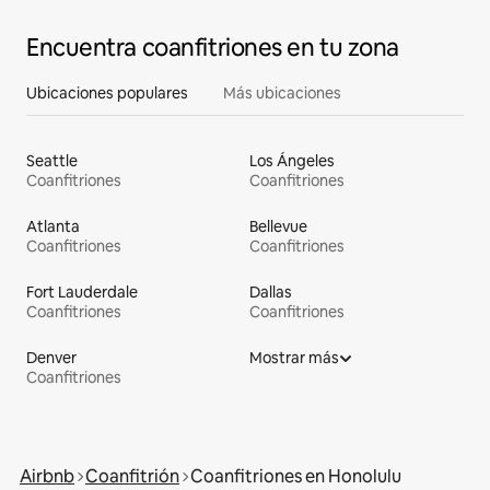
Encuentra coanfitriones en tu zona
Ubicaciones populares
Más ubicaciones
Seattle
Los Ángeles
Coanfitriones
Coanfitriones
Atlanta
Bellevue
Coanfitriones
Coanfitriones
Fort Lauderdale
Dallas
Coanfitriones
Coanfitriones
Denver
Mostrar más
Coanfitriones
Airbnb
Coanfitrión
Coanfitriones en Honolulu