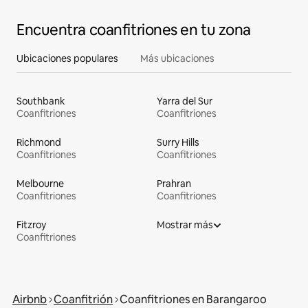
Encuentra coanfitriones en tu zona
Ubicaciones populares
Más ubicaciones
Southbank
Yarra del Sur
Coanfitriones
Coanfitriones
Richmond
Surry Hills
Coanfitriones
Coanfitriones
Melbourne
Prahran
Coanfitriones
Coanfitriones
Fitzroy
Mostrar más
Coanfitriones
Airbnb
Coanfitrión
Coanfitriones en Barangaroo