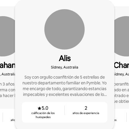
Alis
raham
Chan
Sídney, Australia
, Australia
Sídney, Au
Soy con orgullo coanfitrión de 5 estrellas de
nuestro departamento familiar en Pymble. Yo
n 3 años de evaluaciones
¡Soy un Superanfit
me encargo de todo, garantizando estancias
forma constante. Ahora
especializado en 
impecables y excelentes evaluaciones de los
a hacer lo mismo.
rendimiento, centrado e
huéspedes en todo momento.
huéspedes y que obtie
estrellas! ¡Es u
5.0
2
calificación de los
años de experiencia
3
4.92
huéspedes
años de experiencia
calificación de los
huéspedes