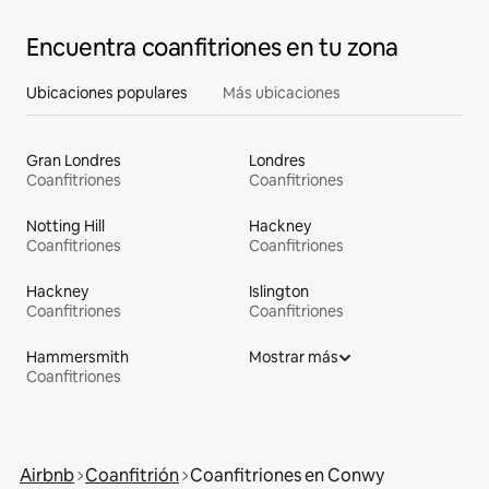
Encuentra coanfitriones en tu zona
Ubicaciones populares
Más ubicaciones
Gran Londres
Londres
Coanfitriones
Coanfitriones
Notting Hill
Hackney
Coanfitriones
Coanfitriones
Hackney
Islington
Coanfitriones
Coanfitriones
Hammersmith
Mostrar más
Coanfitriones
Airbnb
Coanfitrión
Coanfitriones en Conwy