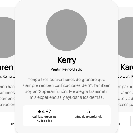
Kerry
aren
Kar
Pentir, Reino Unido
, Reino Unido
Old Colwyn, 
Tengo tres conversiones de granero que
siempre reciben calificaciones de 5*. También
ión hace 8 años y soy un
Empecé a compartir 
soy un 'Superanfitrión'. Me alegra transmitir
caciones experimentado.
huéspedes hace varios 
mis experiencias y ayudar a los demás.
comunicación con los
tiempo completo y ad
ervaciones y el cambio
propiedades locales pa
tadías de 5 estrellas.
4.92
5
calificación de los
años de experiencia
10
4.86
huéspedes
años de experiencia
calificación de los
huéspedes