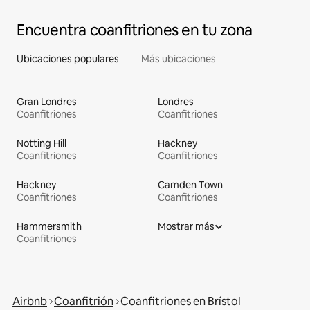
Encuentra coanfitriones en tu zona
Ubicaciones populares
Más ubicaciones
Gran Londres
Londres
Coanfitriones
Coanfitriones
Notting Hill
Hackney
Coanfitriones
Coanfitriones
Hackney
Camden Town
Coanfitriones
Coanfitriones
Hammersmith
Mostrar más
Coanfitriones
Airbnb
Coanfitrión
Coanfitriones en Brístol