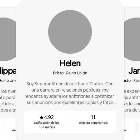
Helen
lippa
Ja
Brístol, Reino Unido
 Reino Unido
Brístol, Re
Soy Superanfitrión desde hace 11 años. Con
una carrera en relaciones públicas, me
los nuevos anfitriones a
Tengo 9 años de experi
encanta ayudar a los anfitriones a optimizar
nto para los huéspedes y
ayudando a otros anfit
sus anuncios con excelentes copias y fotos
rtido a su propiedad.
reservaciones y los 
para evaluaciones de 5 estrellas.
edes a que vuelvan con
gestión, cobertura de 
inolvidables!
lavandería, servici
4.92
11
calificación de los
años de experiencia
6
4.76
huéspedes
años de experiencia
calificación de los
huéspedes