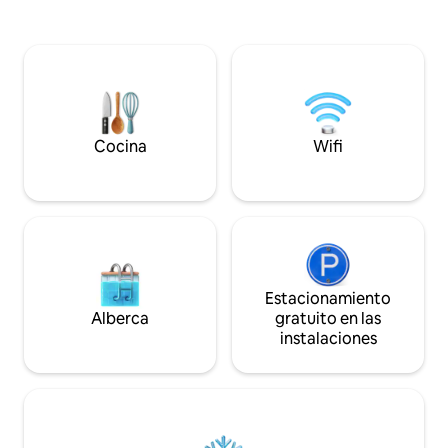
tamaño king en el Reino Unido.
ras del suelo, opc
Terminado con un estándar excepcional,
flexibles y cómod
el apartamento combina elegancia
privado. Diseñado como un refugio
moderna con comodidad gracias al
tranquilo y de alta
acceso directo al ascensor y al sistema
ciudad (Zona 2), o
de aire acondicionado. ¡Una
singular y distintiv
característica notable es la abundancia
exclusivos cercanos
de espacio al aire libre! ¡Con un balcón
Paddington y las 
Cocina
Wifi
privado y una amplia terraza en la
transporte del ce
azotea!
Estacionamiento
Alberca
gratuito en las
instalaciones