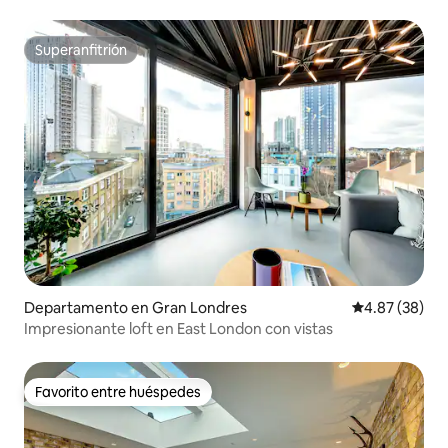
baños privados
Superanfitrión
Superanfitrión
Departamento en Gran Londres
Calificación p
4.87 (38)
Impresionante loft en East London con vistas
Favorito entre huéspedes
Favorito entre huéspedes