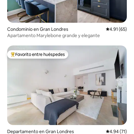
Condominio en Gran Londres
Calificación 
4.91 (65)
Apartamento Marylebone grande y elegante
Favorito entre huéspedes
De los mejores en Favorito entre huéspedes
Departamento en Gran Londres
Calificación 
4.94 (71)