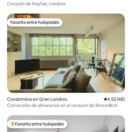
Corazón de Mayfair, Londres
Favorito entre huéspedes
Favorito entre huéspedes
Condominio en Gran Londres
Calificación 
4.92 (48)
Conversión de almacenes en el corazón de Shoreditch
Favorito entre huéspedes
De los mejores en Favorito entre huéspedes