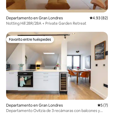
Departamento en Gran Londres
Calificación p
4.93 (82)
Notting Hill 2BR/2BA + Private Garden Retreat
Favorito entre huéspedes
Favorito entre huéspedes
Departamento en Gran Londres
Calificac
5 (7)
Departamento Ovitzia de 3 recámaras con balcones y