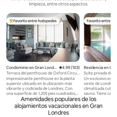
limpieza, entre otros aspectos.
Favorito entre huéspedes
Favorito entre h
De los mejores en Favorito entre huéspedes
Favorito entre h
Condominio en Gran Londr
Calificación promedio: 4.99 de 5
4.99 (103)
Residencia en Gra
es
Terraza del penthouse de Oxford Circus
Suite privada de s
+ balcón + aire acondicionado + ascensor
alberca interior de
Impresionante penthouse en la planta
Un exclusivo estud
superior ubicado en la ubicación más
oeste de Londres 
vibrante y codiciada de Londres. Con
climatizada cubier
una superficie de 1,205 pies cuadrados,
sauna. Tiene capacidad para hasta
Amenidades populares de los
el apartamento bellamente diseñado
6 personas, ideal 
cuenta con 2 amplios dormitorios, 2
pequeños, familias
alojamientos vacacionales en Gran
elegantes baños (uno en suite) y una sala
ejecutivas. Incluye una cocina
Londres
de estar de planta abierta con sofá cama
totalmente equipa