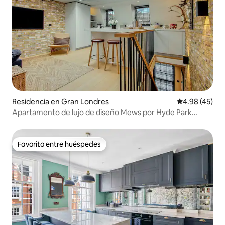
Residencia en Gran Londres
Calificación 
4.98 (45)
Apartamento de lujo de diseño Mews por Hyde Park
Notting Hill
Favorito entre huéspedes
Favorito entre huéspedes