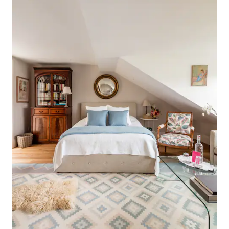
tamaño king de muy buena calidad. El
una parada de auto
segundo dormitorio tiene una pequeña
apartamento con 
cama doble con almacenamiento debajo
viajes cortos a at
de la cama. También hay un sofá cama
Londres. Los apartamentos de Harwood
en la sala de estar. La cocina totalmente
Road están ideal
equipada tiene todo lo que necesitas
cerca de Fulham B
para ayudarte a sentirte en casa durante
acceso a todo el c
tu estancia, incluido lavavajillas
través de la red d
integrado, lavadora, secadora de ropa
servicios de autobús. La zona ti
separada, nevera congeladora, etc.
ambiente bullicios
También ofrecemos una máquina de
de restaurantes y
café Nespresso y cápsulas de café de
una amplia varied
cortesía durante tu estadía. El moderno
francesa (Cote Bra
baño de azulejos cuenta con una bañera
tailandesa (9,95 £
con ducha de efecto lluvia y grandes
dos platos frente 
espejos. En la sala de estar hay una mesa
pasando por Byron
de comedor de vidrio y asientos para
Bar. Hay un gimnasio, cine y un hermoso
cuatro personas. Esto proporciona un
parque (con cancha
buen área de trabajo para trabajar en la
tiro de piedra!
computadora, etc. Hay una TV
inteligente en la sala de estar. Nuestro
objetivo es hacer todo lo posible para
que tu estancia sea lo más placentera y
cómoda posible. Ambos somos