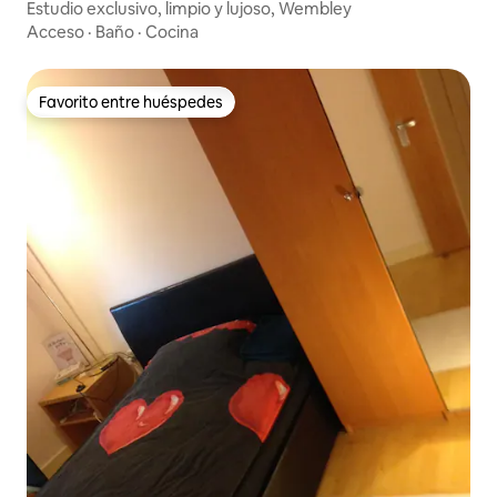
minutos a pie de nuestro departamento.
Estudio exclusivo, limpio y lujoso, Wembley
Nos encanta relajarnos en nuestra
Acceso
·
Baño
·
Cocina
terraza privada en la azotea con una
copa de vino, ¡espero que tú también
puedas! El departamento está situado
Favorito entre huéspedes
entre las estaciones de metro Earls
Favorito entre huéspedes
Court y South Kensington. Earls Court
Station a unos 7 minutos a pie y South
Kensington a 10 minutos a pie.
Recientemente completamos una
renovación total de nuestro
departamento. Tenemos experiencia en
alquilar propiedades y nuestro objetivo
es proporcionar un estándar alto y
receptivo. Anteriormente habíamos
vivido en el apartamento y lo dejamos
para alquileres a largo plazo, por lo que
esto ahora es nuevo para estancias
cortas, por lo que, por lo tanto, aún no
tenemos reseñas para este
apartamento. Quedamos a la espera de
recibirte y ayudarte a aprovechar al
máximo tu estancia en Londres.