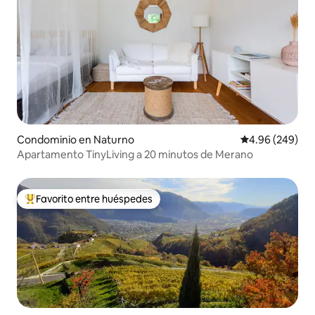
Condominio en Naturno
Calificación pr
4.96 (249)
Apartamento TinyLiving a 20 minutos de Merano
Favorito entre huéspedes
De los mejores en Favorito entre huéspedes