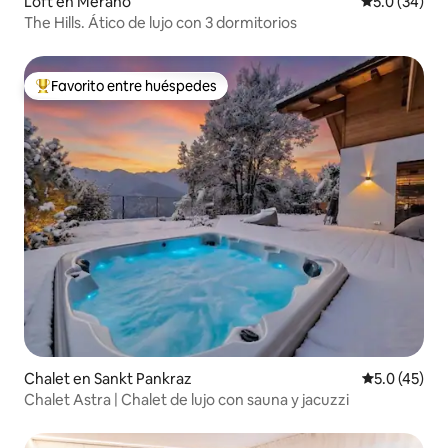
Loft en Merano
Calificación
5.0 (34)
The Hills. Ático de lujo con 3 dormitorios
Favorito entre huéspedes
De los mejores en Favorito entre huéspedes
Chalet en Sankt Pankraz
Calificación
5.0 (45)
Chalet Astra | Chalet de lujo con sauna y jacuzzi