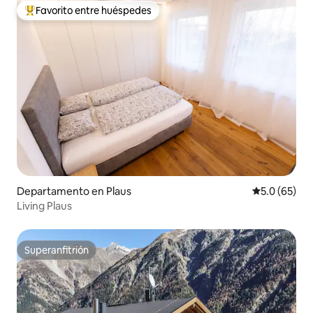
Favorito entre huéspedes
De los mejores en Favorito entre huéspedes
Departamento en Plaus
Calificación
5.0 (65)
Living Plaus
Superanfitrión
Superanfitrión