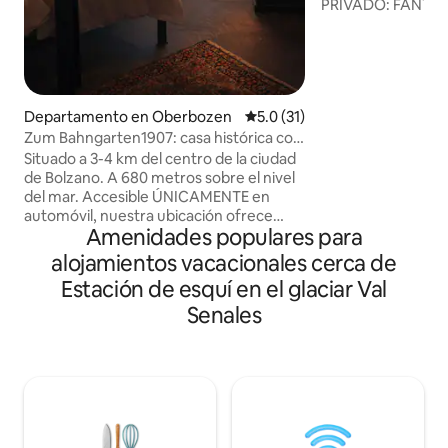
PRIVADO: FANTÁS
HIDROMASAJE CL
AMPLIO SAUNA + 
LOS DOLOMITAS 
BOLZANO A SOLO
♥️RESORT DE ESQU
Departamento en Oberbozen
Calificación promedio: 5.0 de 
5.0 (31)
600 MT ALOJAMI
Zum Bahngarten1907: casa histórica con
UN PUEBLO DE 
vistas al ferrocarril
♥️JARDÍN+TERRAZ
Situado a 3-4 km del centro de la ciudad
HERMOSAS HABITAC
de Bolzano. A 680 metros sobre el nivel
BAÑOS DE LUJO
del mar. Accesible ÚNICAMENTE en
♥️RECARGA LOS 
automóvil, nuestra ubicación ofrece
Amenidades populares para
ELÉCTRICOS ♥️WIF
vistas incomparables y acceso a
DE 55PULGADAS ♥
actividades al aire libre. Escapa del caos
alojamientos vacacionales cerca de
SUPERFICIE PRIV
de la vida urbana y recarga tu alma con
Estación de esquí en el glaciar Val
METROS CUADRA
una estancia en nuestro acogedor
departamento de montaña. Despierta
Senales
con unas vistas impresionantes de los
Dolomitas y el canto de los pájaros.
Disfrute del senderismo, el ciclismo y la
exploración de monumentos naturales
de la UNESCO. Bebe vino en el balcón
bajo un cielo lleno de estrellas. El precio
incluye la tarjeta Ritten (!)