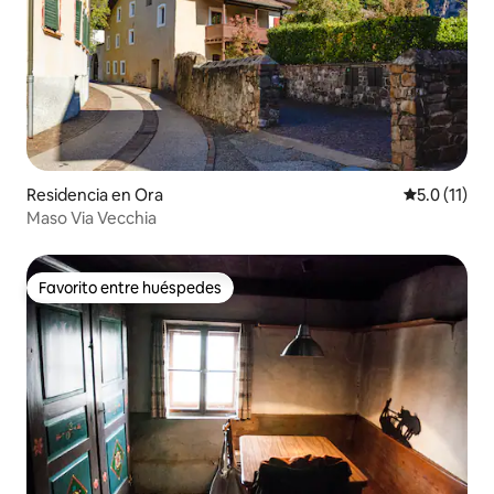
Residencia en Ora
Calificación
5.0 (11)
Maso Via Vecchia
Favorito entre huéspedes
Favorito entre huéspedes