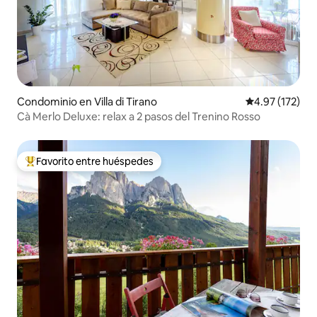
Condominio en Villa di Tirano
Calificación p
4.97 (172)
Cà Merlo Deluxe: relax a 2 pasos del Trenino Rosso
Favorito entre huéspedes
De los mejores en Favorito entre huéspedes