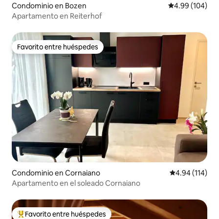
Condominio en Bozen
Calificación pr
4.99 (104)
Apartamento en Reiterhof
Favorito entre huéspedes
Favorito entre huéspedes
Condominio en Cornaiano
Calificación p
4.94 (114)
Apartamento en el soleado Cornaiano
Favorito entre huéspedes
De los mejores en Favorito entre huéspedes