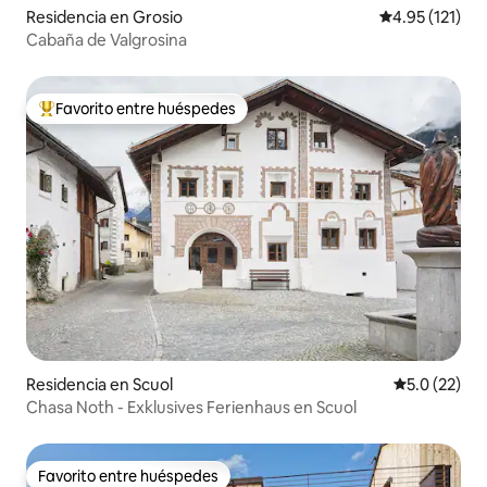
Residencia en Grosio
Calificación p
4.95 (121)
Cabaña de Valgrosina
Favorito entre huéspedes
De los mejores en Favorito entre huéspedes
Residencia en Scuol
Calificación
5.0 (22)
Chasa Noth - Exklusives Ferienhaus en Scuol
Favorito entre huéspedes
Favorito entre huéspedes