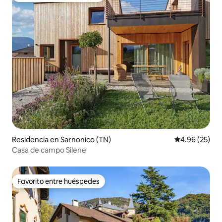
Residencia en Sarnonico (TN)
Calificación p
4.96 (25)
Casa de campo Silene
Favorito entre huéspedes
Favorito entre huéspedes