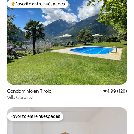
Favorito entre huéspedes
De los mejores en Favorito entre huéspedes
Condominio en Tirolo
Calificación pr
4.99 (120)
Villa Corazza
Favorito entre huéspedes
Favorito entre huéspedes