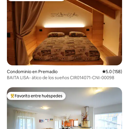
Condominio en Premadio
Calificación 
5.0 (158)
BAITA LISA- ático de los sueños CIR014071-CNI-00098
Favorito entre huéspedes
De los mejores en Favorito entre huéspedes