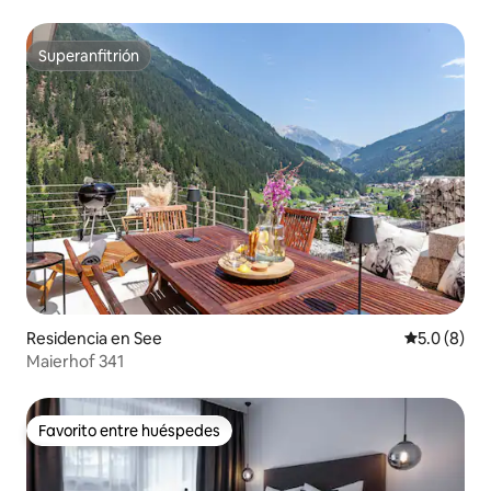
Superanfitrión
Superanfitrión
Residencia en See
Calificació
5.0 (8)
Maierhof 341
Favorito entre huéspedes
Favorito entre huéspedes