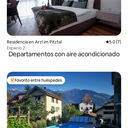
Residencia en Arzl im Pitztal
Calificació
5.0 (7)
Espacio 2
Departamentos con aire acondicionado
Favorito entre huéspedes
De los mejores en Favorito entre huéspedes