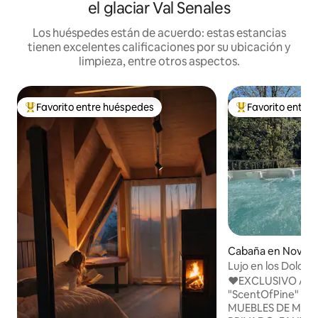
el glaciar Val Senales
Los huéspedes están de acuerdo: estas estancias
tienen excelentes calificaciones por su ubicación y
limpieza, entre otros aspectos.
Favorito entre huéspedes
Favorito entre
De los mejores en Favorito entre huéspedes
De los mejores en
Cabaña en Nova L
Lujo en los Dolomi
♥️EXCLUSIVO AP
"ScentOfPine" C
MUEBLES DE MADERA