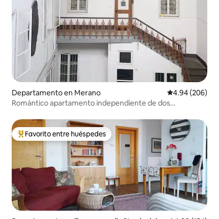
Departamento en Merano
Calificación pr
4.94 (206)
Romántico apartamento independiente de dos
habitaciones en pleno centro
Favorito entre huéspedes
De los mejores en Favorito entre huéspedes