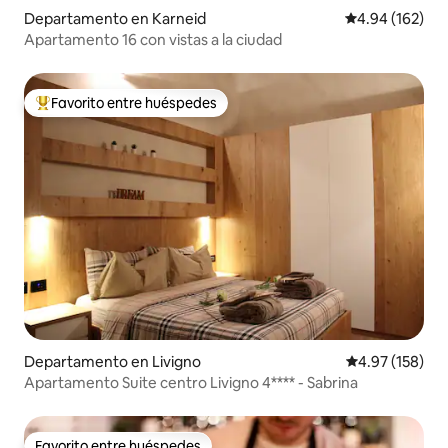
Departamento en Karneid
Calificación pr
4.94 (162)
Apartamento 16 con vistas a la ciudad
Favorito entre huéspedes
De los mejores en Favorito entre huéspedes
Departamento en Livigno
Calificación p
4.97 (158)
Apartamento Suite centro Livigno 4**** - Sabrina
Favorito entre huéspedes