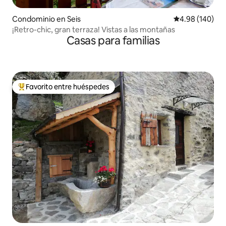
Condominio en Seis
Calificación pr
4.98 (140)
¡Retro-chic, gran terraza! Vistas a las montañas
Casas para familias
Favorito entre huéspedes
De los mejores en Favorito entre huéspedes