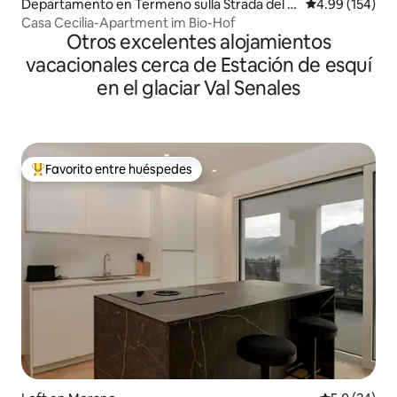
Departamento en Termeno sulla Strada del Vi
Calificación pr
4.99 (154)
no
Casa Cecilia-Apartment im Bio-Hof
Otros excelentes alojamientos
vacacionales cerca de Estación de esquí
en el glaciar Val Senales
Favorito entre huéspedes
De los mejores en Favorito entre huéspedes