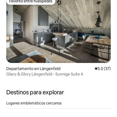
Favorito entre huéspedes
Favorito entre huéspedes
Departamento en Längenfeld
Calificación
5.0 (37)
Glanz & Glory Längenfeld - Sunnige Suite 4
Destinos para explorar
Lugares emblemáticos cercanos