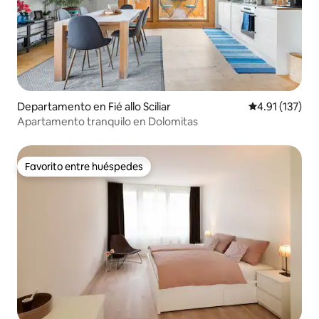
Departamento en Fié allo Sciliar
Calificación p
4.91 (137)
Apartamento tranquilo en Dolomitas
Favorito entre huéspedes
Favorito entre huéspedes