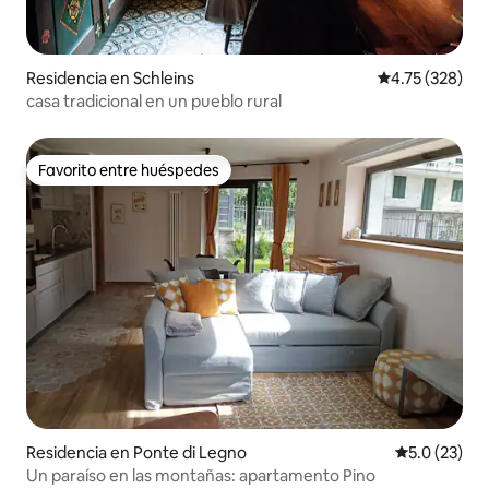
Residencia en Schleins
Calificación p
4.75 (328)
casa tradicional en un pueblo rural
Favorito entre huéspedes
Favorito entre huéspedes
Residencia en Ponte di Legno
Calificación
5.0 (23)
Un paraíso en las montañas: apartamento Pino