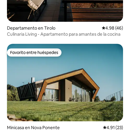
Departamento en Tirolo
Calificación p
4.98 (46)
Culinaria Living - Apartamento para amantes de la cocina
Favorito entre huéspedes
Favorito entre huéspedes
Minicasa en Nova Ponente
Calificación 
4.91 (23)