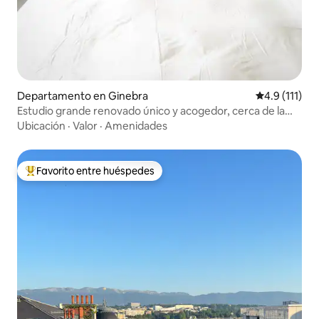
Departamento en Ginebra
Calificación 
4.9 (111)
Estudio grande renovado único y acogedor, cerca de la
ONU
Ubicación
·
Valor
·
Amenidades
Favorito entre huéspedes
De los mejores en Favorito entre huéspedes