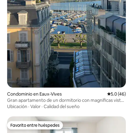
Condominio en Eaux-Vives
Calificación
5.0 (46)
Gran apartamento de un dormitorio con magníficas vistas
al lago.
Ubicación
·
Valor
·
Calidad del sueño
Favorito entre huéspedes
Favorito entre huéspedes