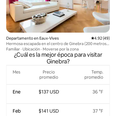
Departamento en Eaux-Vives
Calificación 
4.92 (49)
Hermosa escapada en el centro de Ginebra (200 metros
cuadrados)
Familiar
·
Ubicación
·
Moverse por la zona
¿Cuál es la mejor época para visitar
Ginebra?
Mes
Precio
Temp.
promedio
promedio
Ene
$137 USD
36 °F
Feb
$141 USD
37 °F