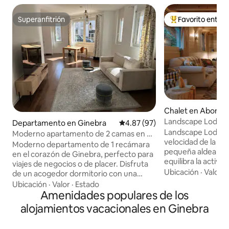
Superanfitrión
Favorito entre
Superanfitrión
De los mejores en
Chalet en Abond
Landscape Lodge: 
Departamento en Ginebra
Calificación promedio: 4.87 de 
4.87 (97)
vistas increíbles
Landscape Lodge e
Moderno apartamento de 2 camas en el
velocidad de la vi
centro de Ginebra
Moderno departamento de 1 recámara
pequeña aldea en 
en el corazón de Ginebra, perfecto para
equilibra la activida
viajes de negocios o de placer. Disfruta
descanso y el retir
Ubicación
·
Valor
·
de un acogedor dormitorio con una
combinan acabado
cómoda cama doble, una luminosa sala
Ubicación
·
Valor
·
Estado
modernos con toq
de estar con sofá cama para 2 personas
Amenidades populares de los
tradicionales. Las
y TV, una cocina totalmente equipada y
alojamientos vacacionales en Ginebra
lujosamente cómod
un elegante baño de mármol con ducha
diseñados individ
a ras de suelo. La ubicación céntrica