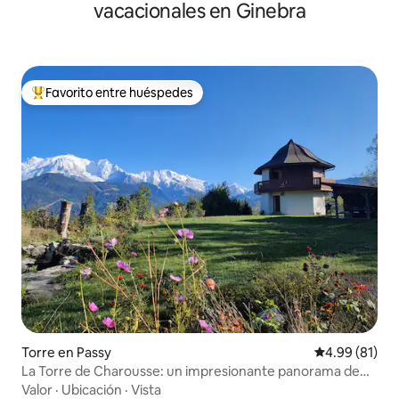
vacacionales en Ginebra
Favorito entre huéspedes
De los mejores en Favorito entre huéspedes
Torre en Passy
Calificación 
4.99 (81)
La Torre de Charousse: un impresionante panorama de
360°
Valor
·
Ubicación
·
Vista