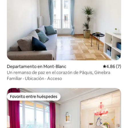
Departamento en Mont-Blanc
Calificación
4.86 (7)
Un remanso de paz en el corazón de Pâquis, Ginebra
Familiar
·
Ubicación
·
Acceso
Favorito entre huéspedes
Favorito entre huéspedes