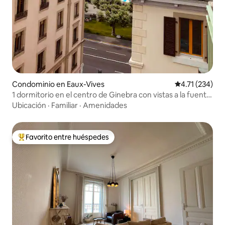
Condominio en Eaux-Vives
Calificación p
4.71 (234)
1 dormitorio en el centro de Ginebra con vistas a la fuente
de Eaux-Vives
Ubicación
·
Familiar
·
Amenidades
Favorito entre huéspedes
De los mejores en Favorito entre huéspedes