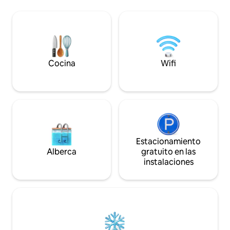
llamativos. La gra
hace que las cafeterías, las tiendas y el
focal, el lugar per
transporte estén a poca distancia, así
comidas con tu p
como la estación de tren y el centro
montaña. El jardín
histórico de la ciudad a 10 minutos a pie.
favorito, un espaci
Una estancia elegante y conveniente
o la nieve.
para parejas, viajeros en solitario o viajes
de negocios.
Cocina
Wifi
Estacionamiento
Alberca
gratuito en las
instalaciones