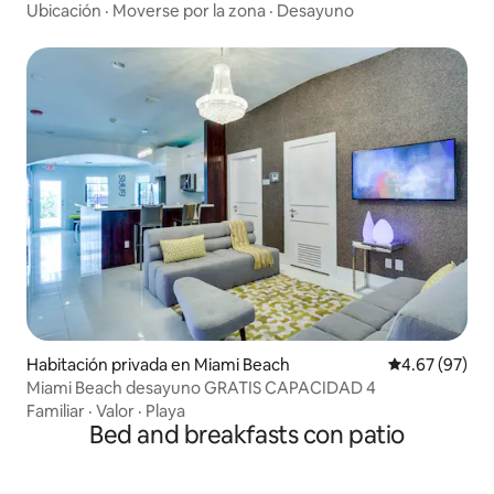
desayuno, azul
Ubicación
·
Moverse por la zona
·
Desayuno
Habitación privada en Miami Beach
Calificación p
4.67 (97)
Miami Beach desayuno GRATIS CAPACIDAD 4
Familiar
·
Valor
·
Playa
Bed and breakfasts con patio