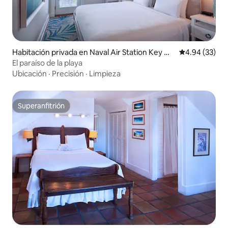
Habitación privada en Naval Air Station Key W
Calificación p
4.94 (33)
est
El paraíso de la playa
Ubicación
·
Precisión
·
Limpieza
Superanfitrión
Superanfitrión