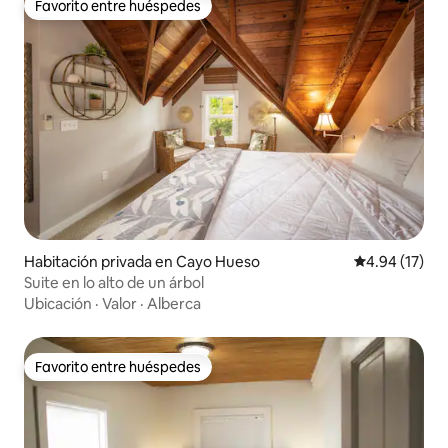
Favorito entre huéspedes
Favorito entre huéspedes
Habitación privada en Cayo Hueso
Calificación 
4.94 (17)
Suite en lo alto de un árbol
Ubicación
·
Valor
·
Alberca
Favorito entre huéspedes
Favorito entre huéspedes