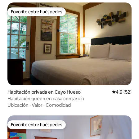
Favorito entre huéspedes
Favorito entre huéspedes
Habitación privada en Cayo Hueso
Calificación
4.9 (52)
Habitación queen en casa con jardín
Ubicación
·
Valor
·
Comodidad
Favorito entre huéspedes
Favorito entre huéspedes