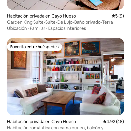
Habitación privada en Cayo Hueso
Calificac
5 (9)
Garden King Suite-Suite-De Lujo-Baño privado-Terra
Ubicación
·
Familiar
·
Espacios interiores
Favorito entre huéspedes
Favorito entre huéspedes
Habitación privada en Cayo Hueso
Calificación 
4.92 (48)
Habitación romántica con cama queen, balcón y