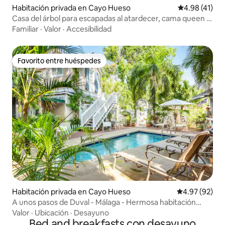
Habitación privada en Cayo Hueso
Calificación 
4.98 (41)
Casa del árbol para escapadas al atardecer, cama queen y
baño privado
Familiar
·
Valor
·
Accesibilidad
Favorito entre huéspedes
Favorito entre huéspedes
Habitación privada en Cayo Hueso
Calificación p
4.97 (92)
A unos pasos de Duval - Málaga - Hermosa habitación
queen con patio privado, incluido en el precio: desayuno,
Valor
·
Ubicación
·
Desayuno
happy hour, bicicletas.
Bed and breakfasts con desayuno