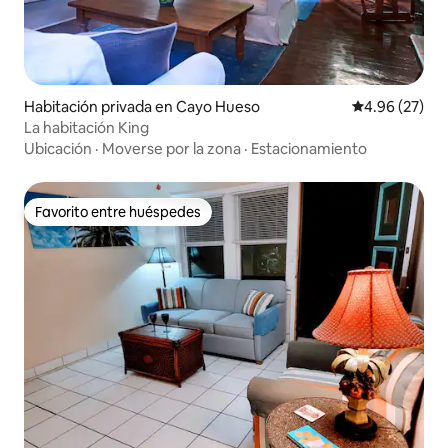
Habitación privada en Cayo Hueso
Calificación p
4.96 (27)
La habitación King
Ubicación
·
Moverse por la zona
·
Estacionamiento
Favorito entre huéspedes
Favorito entre huéspedes