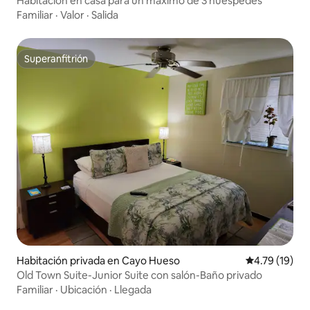
Habitación en casa para un máximo de 3 huéspedes
Familiar
·
Valor
·
Salida
Superanfitrión
Superanfitrión
Habitación privada en Cayo Hueso
Calificación 
4.79 (19)
Old Town Suite-Junior Suite con salón-Baño privado
Familiar
·
Ubicación
·
Llegada