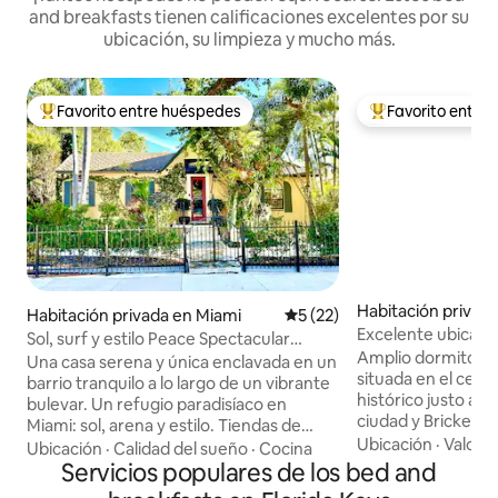
and breakfasts tienen calificaciones excelentes por su
ubicación, su limpieza y mucho más.
Favorito entre huéspedes
Favorito entre
De los mejores en Favorito entre huéspedes
De los mejores en
Habitación privad
Habitación privada en Miami
Calificación promedio: 5 de 
5 (22)
i
Excelente ubicació
Sol, surf y estilo Peace Spectacular
habitación grande
Amplio dormitorio
Jardines zen
Una casa serena y única enclavada en un
situada en el centr
barrio tranquilo a lo largo de un vibrante
histórico justo al l
bulevar. Un refugio paradisíaco en
ciudad y Brickell, 
Miami: sol, arena y estilo. Tiendas de
personas. Disfruta
Ubicación
·
Valor
·
comestibles locales, tiendas, gimnasios,
Ubicación
·
Calidad del sueño
·
Cocina
romántico jardín 
farmacia, restaurantes galardonados y
Servicios populares de los bed and
Tienes acceso al c
vida nocturna. Entrada privada a través