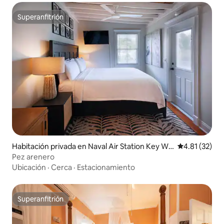
Superanfitrión
Superanfitrión
Habitación privada en Naval Air Station Key We
Calificación 
4.81 (32)
st
Pez arenero
Ubicación
·
Cerca
·
Estacionamiento
Superanfitrión
Superanfitrión