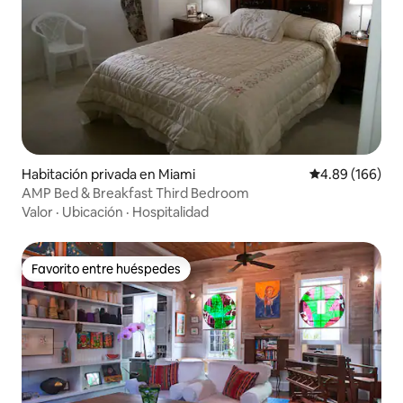
Habitación privada en Miami
Calificación pr
4.89 (166)
AMP Bed & Breakfast Third Bedroom
Valor
·
Ubicación
·
Hospitalidad
Favorito entre huéspedes
Favorito entre huéspedes