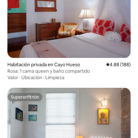
Habitación privada en Cayo Hueso
Calificación pr
4.88 (188)
Rosa: 1 cama queen y baño compartido
Valor
·
Ubicación
·
Limpieza
Superanfitrión
Superanfitrión