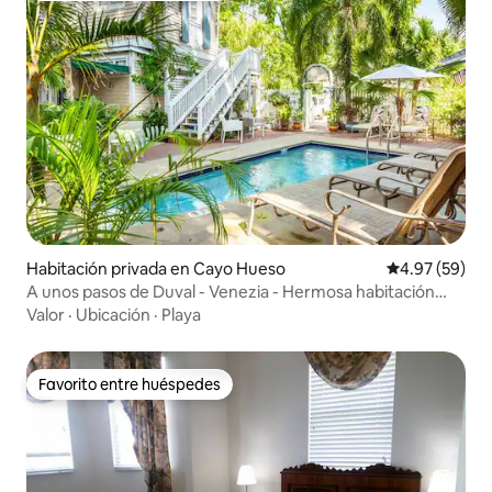
Habitación privada en Cayo Hueso
Calificación p
4.97 (59)
A unos pasos de Duval - Venezia - Hermosa habitación
queen, incluido en el precio: desayuno, hora feliz,
Valor
·
Ubicación
·
Playa
bicicletas.
Favorito entre huéspedes
Favorito entre huéspedes