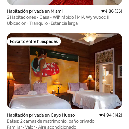
Habitación privada en Miami
Calificación p
4.86 (35)
2 Habitaciones • Casa • Wifi rápido | MIA Wynwood II
Ubicación
·
Tranquilo
·
Estancia larga
Favorito entre huéspedes
Favorito entre huéspedes
Habitación privada en Cayo Hueso
Calificación pr
4.94 (142)
Bates: 2 camas de matrimonio, baño privado
Familiar
·
Valor
·
Aire acondicionado