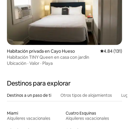
Habitación privada en Cayo Hueso
Calificación p
4.84 (131)
Habitación TINY Queen en casa con jardín
Ubicación
·
Valor
·
Playa
Destinos para explorar
Destinos a un paso de ti
Otros tipos de alojamientos
Lug
Miami
Cuatro Esquinas
Alquileres vacacionales
Alquileres vacacionales