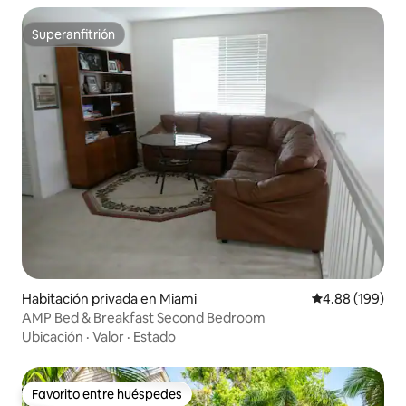
Superanfitrión
Superanfitrión
Habitación privada en Miami
Calificación pr
4.88 (199)
AMP Bed & Breakfast Second Bedroom
Ubicación
·
Valor
·
Estado
Favorito entre huéspedes
Favorito entre huéspedes