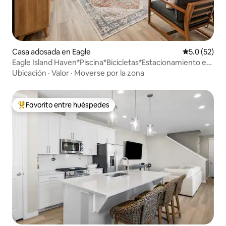
Casa adosada en Eagle
Calificación
5.0 (52)
Eagle Island Haven*Piscina*Bicicletas*Estacionamiento en
garaje*3 televisores
Ubicación
·
Valor
·
Moverse por la zona
Favorito entre huéspedes
De los mejores en Favorito entre huéspedes