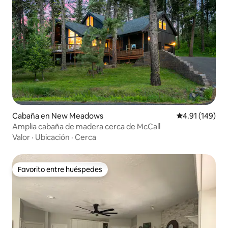
Cabaña en New Meadows
Calificación p
4.91 (149)
Amplia cabaña de madera cerca de McCall
Valor
·
Ubicación
·
Cerca
Favorito entre huéspedes
Favorito entre huéspedes