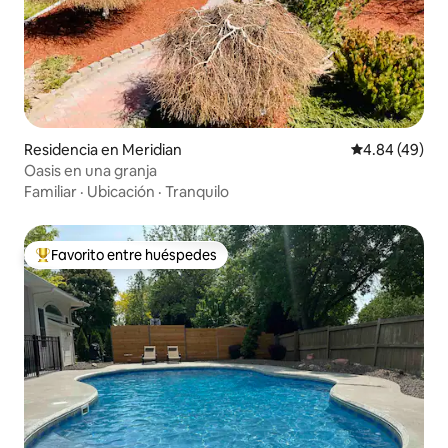
Residencia en Meridian
Calificación p
4.84 (49)
Oasis en una granja
Familiar
·
Ubicación
·
Tranquilo
Favorito entre huéspedes
De los mejores en Favorito entre huéspedes