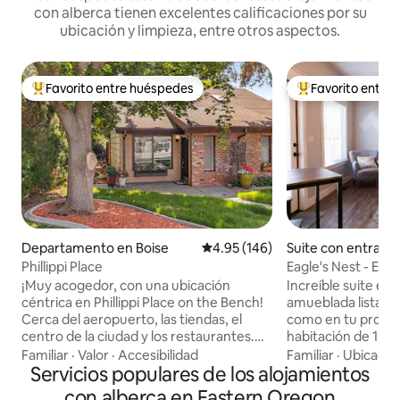
con alberca tienen excelentes calificaciones por su
ubicación y limpieza, entre otros aspectos.
Favorito entre huéspedes
Favorito entre
De los mejores en Favorito entre huéspedes
De los mejores en
Departamento en Boise
Calificación promedio: 4.95 de 5
4.95 (146)
Suite con entrada
iente en Eagle
Phillippi Place
Eagle's Nest - Eleg
1 dormitorio/1 bañ
¡Muy acogedor, con una ubicación
Increíble suite ej
céntrica en Phillippi Place on the Bench!
amueblada lista pa
Cerca del aeropuerto, las tiendas, el
como en tu propio
centro de la ciudad y los restaurantes.
habitación de 1 ca
Características del alojamiento: patio
nuestra casa princi
Familiar
·
Valor
·
Accesibilidad
Familiar
·
Ubicació
privado vallado, calefacción central y aire
Servicios populares de los alojamientos
Cuenta con entrad
acondicionado. El dormitorio y el baño se
ventilación y aire
con alberca en Eastern Oregon