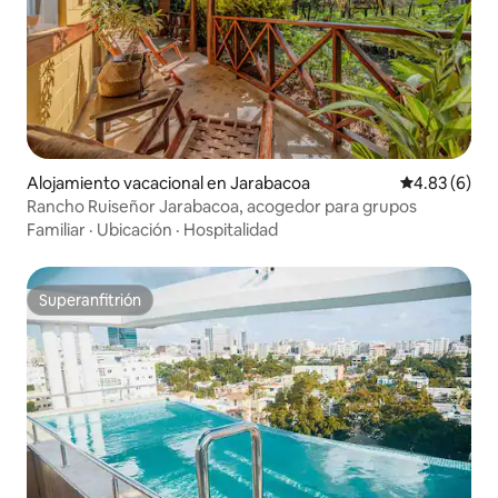
Alojamiento vacacional en Jarabacoa
Calificación
4.83 (6)
Rancho Ruiseñor Jarabacoa, acogedor para grupos
Familiar
·
Ubicación
·
Hospitalidad
Superanfitrión
Superanfitrión