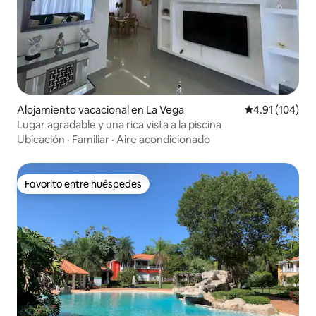
Alojamiento vacacional en La Vega
Calificación p
4.91 (104)
Lugar agradable y una rica vista a la piscina
Ubicación
·
Familiar
·
Aire acondicionado
Favorito entre huéspedes
Favorito entre huéspedes