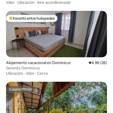
Valor
·
Ubicación
·
Aire acondicionado
Favorito entre huéspedes
De los mejores en Favorito entre huéspedes
Alojamiento vacacional en Dominicus
Calificación p
4.96 (26)
Serenity Dominicus
Ubicación
·
Valor
·
Cerca
Superanfitrión
Superanfitrión