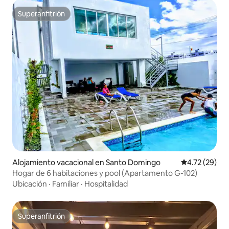
Superanfitrión
Superanfitrión
Alojamiento vacacional en Santo Domingo
Calificación 
4.72 (29)
Hogar de 6 habitaciones y pool (Apartamento G-102)
Ubicación
·
Familiar
·
Hospitalidad
Superanfitrión
Superanfitrión