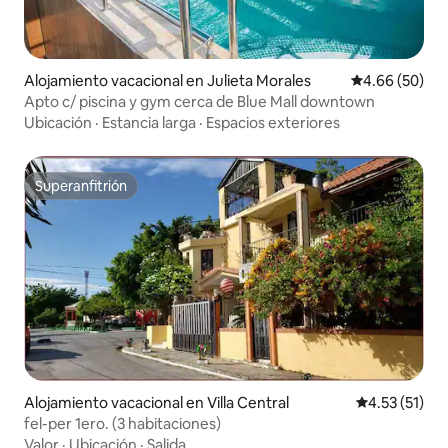
Alojamiento vacacional en Julieta Morales
Calificación p
4.66 (50)
Apto c/ piscina y gym cerca de Blue Mall downtown
Ubicación
·
Estancia larga
·
Espacios exteriores
Superanfitrión
Superanfitrión
Alojamiento vacacional en Villa Central
Calificación 
4.53 (51)
fel-per 1ero. (3 habitaciones)
Valor
·
Ubicación
·
Salida