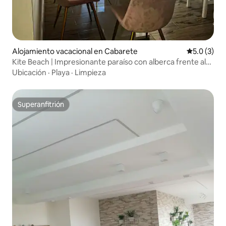
Alojamiento vacacional en Cabarete
Calificació
5.0 (3)
Kite Beach | Impresionante paraíso con alberca frente al
mar
Ubicación
·
Playa
·
Limpieza
Superanfitrión
Superanfitrión