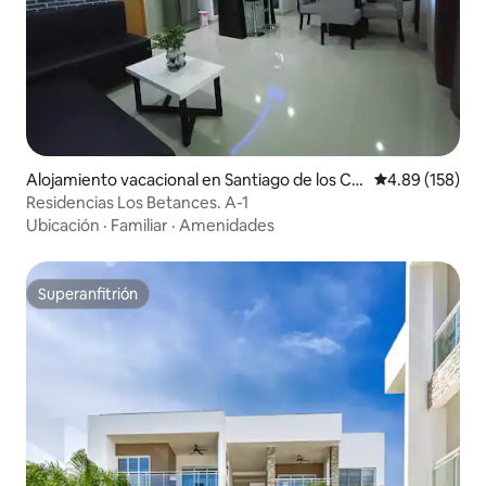
Alojamiento vacacional en Santiago de los Ca
Calificación pr
4.89 (158)
balleros
Residencias Los Betances. A-1
Ubicación
·
Familiar
·
Amenidades
Superanfitrión
Superanfitrión