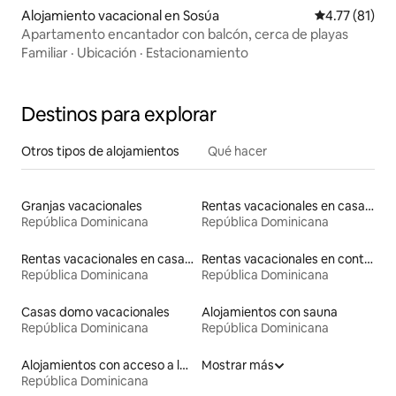
Alojamiento vacacional en Sosúa
Calificación 
4.77 (81)
Apartamento encantador con balcón, cerca de playas
Familiar
·
Ubicación
·
Estacionamiento
Destinos para explorar
Otros tipos de alojamientos
Qué hacer
Granjas vacacionales
Rentas vacacionales en casas de huéspedes
República Dominicana
República Dominicana
Rentas vacacionales en casas con inodoro de altura accesible
Rentas vacacionales en contenedores
República Dominicana
República Dominicana
Casas domo vacacionales
Alojamientos con sauna
República Dominicana
República Dominicana
Alojamientos con acceso a las pistas de esquí
Mostrar más
República Dominicana