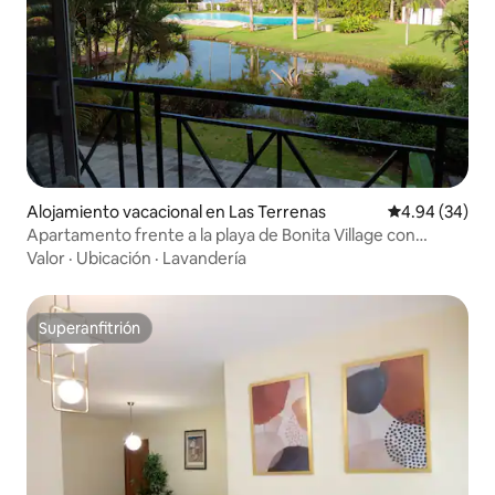
Alojamiento vacacional en Las Terrenas
Calificación p
4.94 (34)
Apartamento frente a la playa de Bonita Village con
piscina y balcón
Valor
·
Ubicación
·
Lavandería
Superanfitrión
Superanfitrión