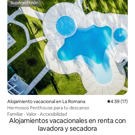
Superanfitrión
Superanfitrión
Alojamiento vacacional en La Romana
Calificación 
4.59 (17)
Hermosos Penthouse para tu descanso
Familiar
·
Valor
·
Accesibilidad
Alojamientos vacacionales en renta con
lavadora y secadora