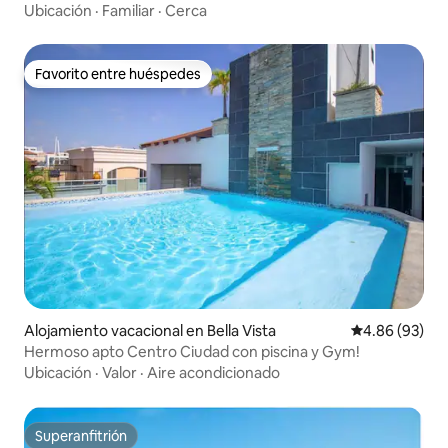
Bongo
Ubicación
·
Familiar
·
Cerca
Favorito entre huéspedes
Favorito entre huéspedes
Alojamiento vacacional en Bella Vista
Calificación p
4.86 (93)
Hermoso apto Centro Ciudad con piscina y Gym!
Ubicación
·
Valor
·
Aire acondicionado
Superanfitrión
Superanfitrión