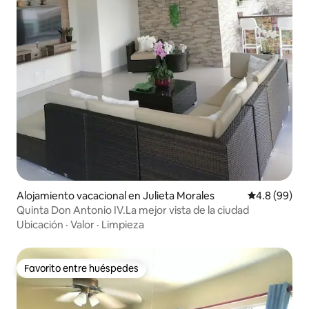
Alojamiento vacacional en Julieta Morales
Calificación
4.8 (99)
Quinta Don Antonio IV.La mejor vista de la ciudad
Ubicación
·
Valor
·
Limpieza
Favorito entre huéspedes
Favorito entre huéspedes