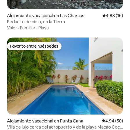
Alojamiento vacacional en Las Charcas
Calificación 
4.88 (16)
Pedacito de cielo, en la Tierra
Valor
·
Familiar
·
Playa
Favorito entre huéspedes
Favorito entre huéspedes
Alojamiento vacacional en Punta Cana
Calificación p
4.94 (50)
Villa de lujo cerca del aeropuerto y de la playa Macao Coco