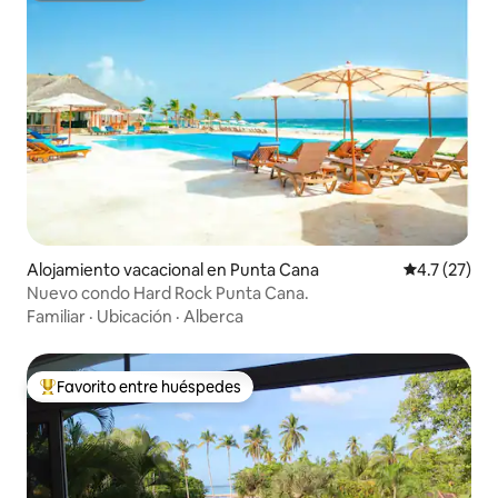
Alojamiento vacacional en Punta Cana
Calificación
4.7 (27)
Nuevo condo Hard Rock Punta Cana.
Familiar
·
Ubicación
·
Alberca
Favorito entre huéspedes
De los mejores en Favorito entre huéspedes