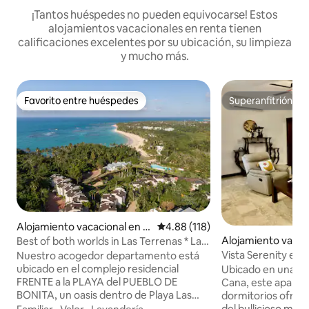
¡Tantos huéspedes no pueden equivocarse! Estos
alojamientos vacacionales en renta tienen
calificaciones excelentes por su ubicación, su limpieza
y mucho más.
Favorito entre huéspedes
Superanfitrión
Favorito entre huéspedes
Superanfitrión
Alojamiento vacacional en L
Calificación promedio: 4.88 de 5
4.88 (118)
as Terrenas
Alojamiento vacaci
Best of both worlds in Las Terrenas * Las
guey, La Altagraci
Ballenas
Vista Serenity en E
Nuestro acogedor departamento está
White Sands
ubicado en el complejo residencial
Ubicado en una zo
FRENTE a la PLAYA del PUEBLO DE
Cana, este aparta
BONITA, un oasis dentro de Playa Las
dormitorios ofrec
Ballenas de Las Terrenas. La ubicación es
del bullicioso mundo ex