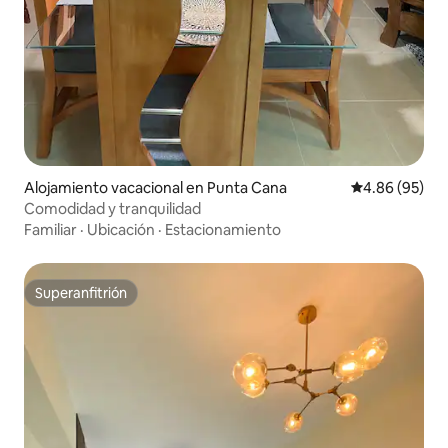
Alojamiento vacacional en Punta Cana
Calificación p
4.86 (95)
Comodidad y tranquilidad
Familiar
·
Ubicación
·
Estacionamiento
Superanfitrión
Superanfitrión