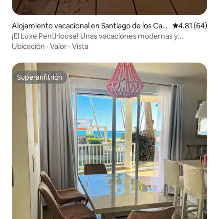
Alojamiento vacacional en Santiago de los Cab
Calificación 
4.81 (64)
alleros
¡El Luxe PentHouse! Unas vacaciones modernas y
acogedoras
Ubicación
·
Valor
·
Vista
Superanfitrión
Superanfitrión