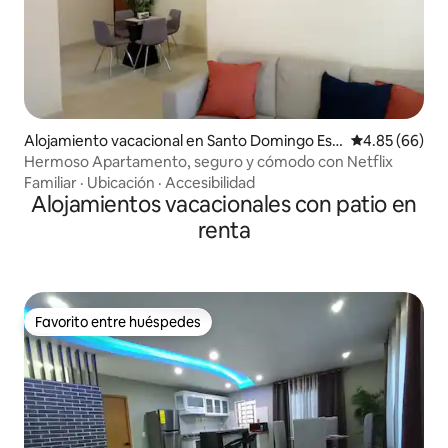
Alojamiento vacacional en Santo Domingo Est
Calificación p
4.85 (66)
e
Hermoso Apartamento, seguro y cómodo con Netflix
Familiar
·
Ubicación
·
Accesibilidad
Alojamientos vacacionales con patio en
renta
Favorito entre huéspedes
Favorito entre huéspedes