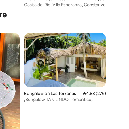
iones
Casita del Rio, Villa Esperanza, Constanza
bre
Bungalow en Las Terrenas
Calificación promedio: 
4.88 (276)
¡Bungalow TAN LINDO, romántico,
piscina privada!