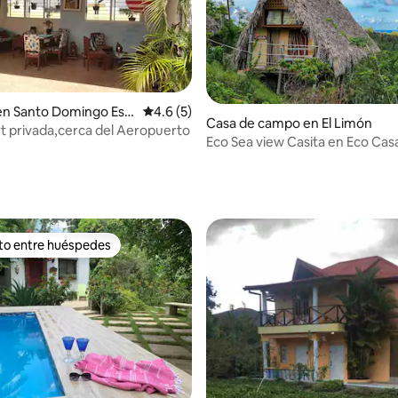
en Santo Domingo Est
Calificación promedio: 4.6 de 5; 5 evaluac
4.6 (5)
Casa de campo en El Limón
Casa,apart privada,cerca del Aeropuerto
Eco Sea view Casita en Eco Cas
 4.82 de 5; 33 evaluaciones
ito entre huéspedes
ejores en Favorito entre huéspedes