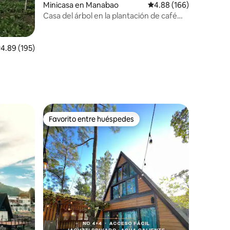
Minicasa en Manabao
Calificación promedio: 
4.88 (166)
Casa del árbol en la plantación de café
iones
Spirit Mountain
alificación promedio: 4.89 de 5; 195 evaluaciones
4.89 (195)
Favorito entre huéspedes
Favorito entre huéspedes