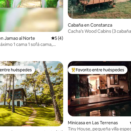
Cabaña en Constanza
Cacha’s Wood Cabins (3 cabañas
en Jamao al Norte
Calificación promedio: 5 de 5; 4 evaluac
5 (4)
a 1 sofá cama,
año 3p
 entre huéspedes
Favorito entre huéspedes
 entre huéspedes
De los mejores en Favorito ent
Minicasa en Las Terrenas
 4.93 de 5; 14 evaluaciones
Tiny House, pequeña villa espec