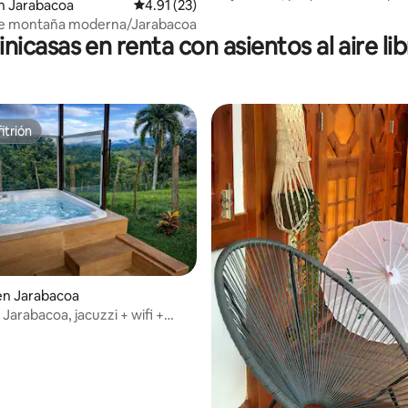
n Jarabacoa
Calificación promedio: 4.91 de 5; 23 evaluac
4.91 (23)
playa.
e montaña moderna/Jarabacoa
nicasas en renta con asientos al aire li
itrión
itrión
io: 5 de 5; 13 evaluaciones
en Jarabacoa
 Jarabacoa, jacuzzi + wifi +
la montaña