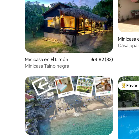
Minicasa 
e
Minicasa en El Limón
Calificación promedio:
4.82 (33)
Minicasa Taino negra
Favor
De los m