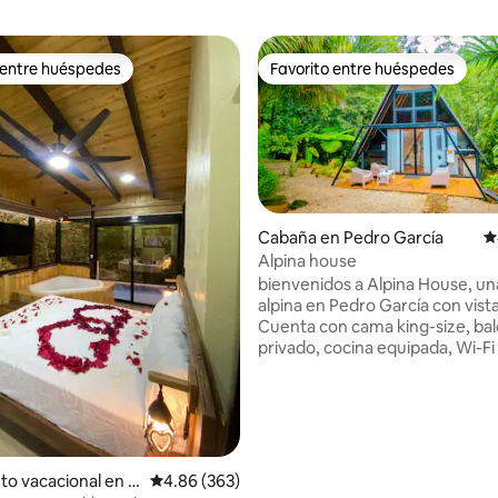
 entre huéspedes
Favorito entre huéspedes
 entre huéspedes
Favorito entre huéspedes
Cabaña en Pedro García
C
Alpina house
bienvenidos a Alpina House, una cabaña
4.95 de 5; 171 evaluaciones
alpina en Pedro García con vistas
Cuenta con cama king-size, ba
privado, cocina equipada, Wi-Fi 
acondicionado. Ideal para esca
románticas o descanso en la na
Cerca hay senderos, paseos en 
y opciones gastronómicas. ¡Viv
experiencia única en un entorn
tranquilo y acogedor! jacuzzi climatizado.
to vacacional en J
Calificación promedio: 4.86 de 5; 363 evaluac
4.86 (363)
y tina de baño con una acogedo