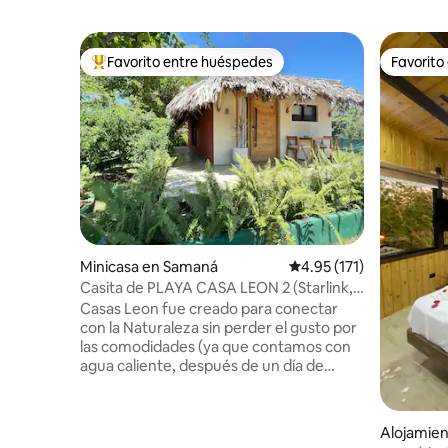
Favorito entre huéspedes
Favorito
De los mejores en Favorito entre huéspedes
Favorito
Minicasa en Samaná
Calificación promedio: 
4.95 (171)
Casita de PLAYA CASA LEON 2 (Starlink,
A/C) MAR
Casas Leon fue creado para conectar
con la Naturaleza sin perder el gusto por
las comodidades (ya que contamos con
agua caliente, después de un día de
playa, aire acondicionado, contamos con
una cúpula especialmente diseñada para
nuestro baño, contamos con todos las
Alojamien
amenidades y utensilios que puedas