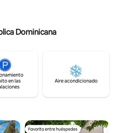
montañas de Pedro García con piscina
infinita, a 45 minutos de Santiago y
Puerto Plata, también cerca de los
hermosos ríos de Yásica.
ública Dominicana
ionamiento
ito en las
Aire acondicionado
alaciones
Favorito entre huéspedes
Favorito entre huéspedes