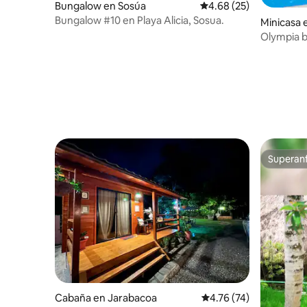
Bungalow en Sosúa
Calificación promedio:
4.68 (25)
Bungalow #10 en Playa Alicia, Sosua.
Minicasa 
blic
Olympia b
tranquilo
Superanf
Superanf
Cabaña en Jarabacoa
Calificación promedio:
4.76 (74)