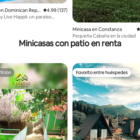
 4.68 de 5; 25 evaluaciones
en Dominican Repu
Calificación promedio: 4.99 de 5; 137 evaluac
4.99 (137)
y Live Happii: un paraíso
Minicasa en Constanza
C
Pequeña Cabaña en la ciudad
Minicasas con patio en renta
itrión
Favorito entre huéspedes
itrión
Favorito entre huéspedes
 4.76 de 5; 74 evaluaciones