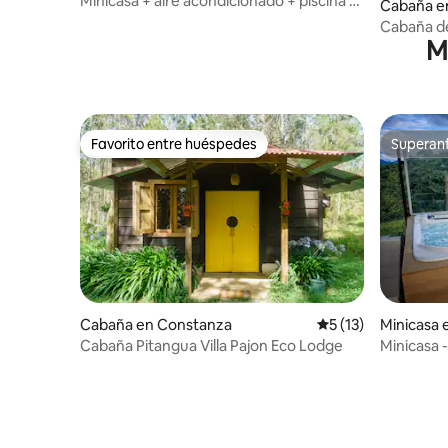
Minicasa + aire acondicionado + piscina +
Cabaña e
wifi en Santiago de los Caballeros
Cabaña d
Mi
Favorito entre huéspedes
Superanf
Favorito entre huéspedes
Superanf
Cabaña en Constanza
Calificación promed
5 (13)
Minicasa 
Cabaña Pitangua Villa Pajon Eco Lodge
Minicasa -
vistas a 