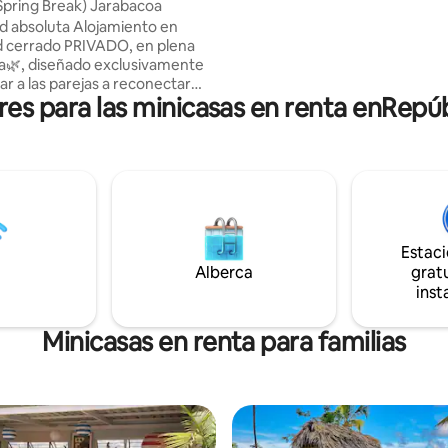
Spring Break) Jarabacoa
el segundo nivel, ven y vive la experiencia
ad absoluta Alojamiento en
de este mágico lugar...
 cerrado PRIVADO, en plena
a🌿, diseñado exclusivamente
ar a las parejas a reconectar
res para las minicasas en renta enRep
desconectandose de todo lo
atrlink) -
nte en todas Las llaves -Aire
 guest lo llena
agua caliente Piscina
-Baño -
exterior -
Estac
Portón eléctrico -Área cerrada
Alberca
gratu
inst
Minicasas en renta para familias