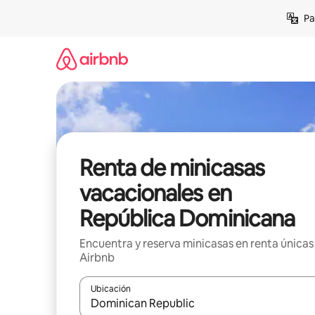
Ir
Pa
al
contenido
Renta de minicasas
vacacionales en
República Dominicana
Encuentra y reserva minicasas en renta únicas
Airbnb
Ubicación
Cuando los resultados estén disponibles, podrás na