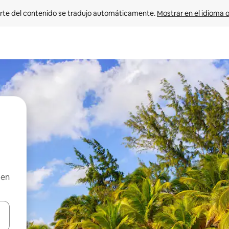
rte del contenido se tradujo automáticamente. 
Mostrar en el idioma o
 en
vegar usando las teclas de las flechas hacia arriba y hacia abajo, o b