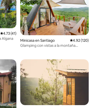
iones
Calificación promedio: 4.73 de 5; 41 evaluaciones
4.73 (41)
a Algana
Minicasa en Santiago
Calificación promedio: 
4.92 (120)
Glamping con vistas a la montaña
Jacagua