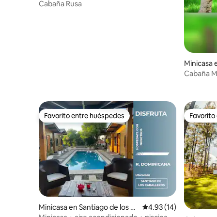
Cabaña Rusa
Minicasa 
Cabaña Máximo 1 cam
cocina, b
Favorito entre huéspedes
Favorito
Favorito entre huéspedes
Favorito
Minicasa en Santiago de los C
Calificación promedio:
4.93 (14)
aballeros