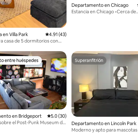
Departamento en Chicago
Estancia en Chicago •Cerca de
Midway•CTA/Centro
: 4.9 de 5; 60 evaluaciones
 en Villa Park
Calificación promedio: 4.91 de 5; 43 evaluac
4.91 (43)
 casa de 5 dormitorios con
candinavas
ito entre huéspedes
Superanfitrión
ejores en Favorito entre huéspedes
Superanfitrión
ento en Bridgeport
Calificación promedio: 5.0 de 5; 30 evaluac
5.0 (30)
sobre el Post-Punk Museum de
: 5.0 de 5; 25 evaluaciones
Departamento en Lincoln Park
 Loft de 4 recámaras
Moderno y apto para mascotas
Lincoln Park | A poca distancia a