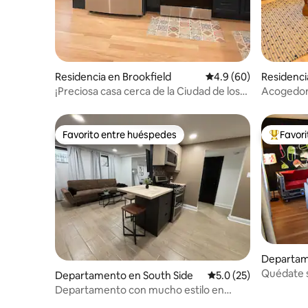
Residencia en Brookfield
Calificación promedio
4.9 (60)
Residencia
¡Preciosa casa cerca de la Ciudad de los
Acogedora
Vientos!
vibras es
Favorito entre huéspedes
Favor
Favorito entre huéspedes
De los m
Departam
Quédate 
Departamento en South Side
Calificación promedio
5.0 (25)
Chicago -
Departamento con mucho estilo en
Hyde Park/Kenwood Brownstone