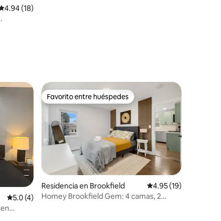
Calificación promedio: 4.94 de 5; 18 evaluaciones
4.94 (18)
iones
Favorito entre huéspedes
Favorito entre huéspedes
iones
Residencia en Brookfield
Calificación promedio:
4.95 (19)
Homey Brookfield Gem: 4 camas, 2
Calificación promedio: 5.0 de 5; 4 evaluaciones
5.0 (4)
baños, gran patio
 en
 pie de