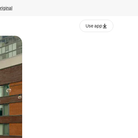
riginal
Use app
ien tocando y deslizando la pantalla.