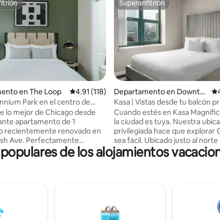
itrión
Superanfitrión
itrión
Superanfitrión
.94 de 5; 886 evaluaciones
ento en The Loop
Calificación promedio: 4.91 de 5; 118 evaluac
4.91 (118)
Departamento en Downto
Ca
wn Chicago
ennium Park en el centro de
Kasa | Vistas desde tu balcón pr
1 habitación
Chicago
de lo mejor de Chicago desde
Cuando estés en Kasa Magnific
ante apartamento de 1
la ciudad es tuya. Nuestra ubic
io recientemente renovado en
privilegiada hace que explorar
ash Ave. Perfectamente
sea fácil. Ubicado justo al norte
opulares de los alojamientos vacacio
n el corazón del centro de la
centro de Chicago, estarás a p
starás a pocos pasos del
pasos de Oak Street Beach, a 
co Millennium Park, las
pasos de Michigan Avenue y Mi
 tiendas de Michigan Avenue y
Park. Con servicios fantásticos
 de opciones gastronómicas.
apartamentos son ideales para 
amiento de 1 dormitorio ofrece
prolongadas o largas vacacione
des modernas con una cocina
Nuestros departamentos con t
e equipada, que incluye
ofrecen llegada autónoma a las