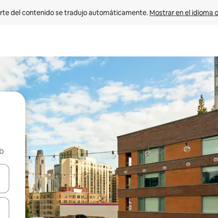
rte del contenido se tradujo automáticamente. 
Mostrar en el idioma o
nb
vegar usando las teclas de las flechas hacia arriba y hacia abajo, o b