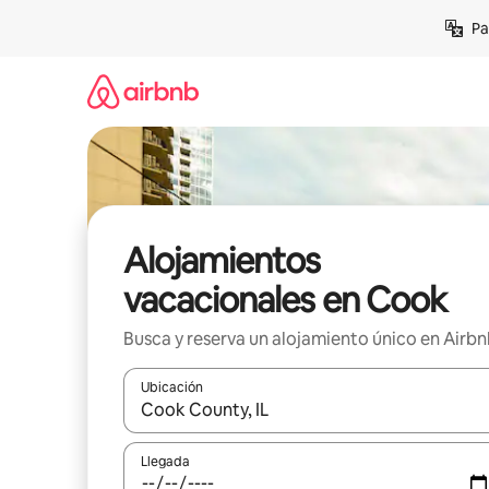
Ir
Pa
al
contenido
Alojamientos
vacacionales en Cook
Busca y reserva un alojamiento único en Airb
Ubicación
Cuando los resultados estén disponibles, podrás na
Llegada