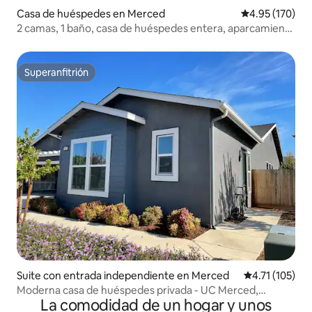
Casa de huéspedes en Merced
Calificación p
4.95 (170)
2 camas, 1 baño, casa de huéspedes entera, aparcamiento
gratuito
Superanfitrión
Superanfitrión
Suite con entrada independiente en Merced
Calificación p
4.71 (105)
Moderna casa de huéspedes privada - UC Merced,
La comodidad de un hogar y unos
Yosemite