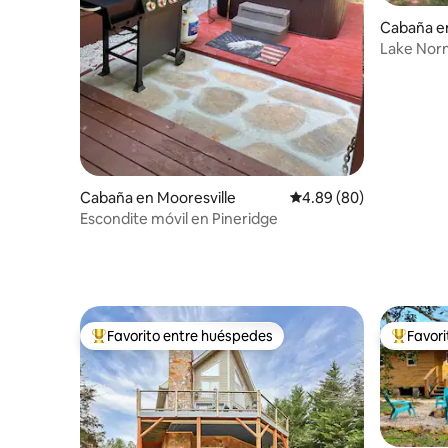
Cabaña en
Lake Norm
jacuzzi, 
personas
Cabaña en Mooresville
Calificación promedio:
4.89 (80)
Escondite móvil en Pineridge
Favorito entre huéspedes
Favor
De los mejores en Favorito entre huéspedes
De los m