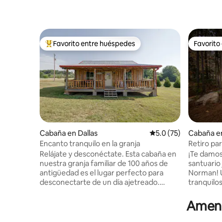
Favorito entre huéspedes
Favorito
De los mejores en Favorito entre huéspedes
Favorito
Cabaña en Dallas
Calificación promedio
5.0 (75)
Cabaña e
Catawba
Encanto tranquilo en la granja
Retiro par
chimenea,
Relájate y desconéctate. Esta cabaña en
¡Te damos
nuestra granja familiar de 100 años de
santuario j
antigüedad es el lugar perfecto para
Norman! 
desconectarte de un día ajetreado.
tranquilos
Seguimos siendo una granja en
mejor esc
funcionamiento y es posible que puedas
relajació
Ameni
ver un poco de la actividad agrícola
encanto f
durante tu estancia. ¡Nuestra cabaña de
el interio