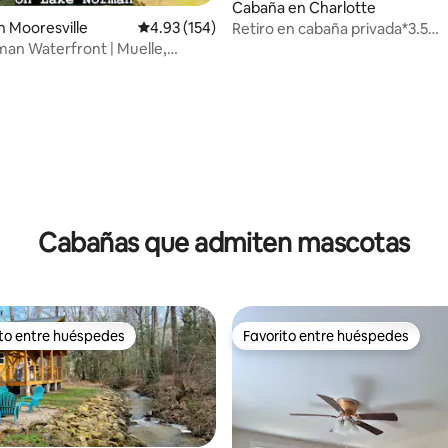
Cabaña en Charlotte
 Mooresville
Calificación promedio: 4.93 de 5; 154 evaluac
4.93 (154)
Retiro en cabaña privada*3.5
acres*Jacuzzi*Loft de juegos
an Waterfront | Muelle,
capacidad para más de 10
 4.89 de 5; 80 evaluaciones
Cabañas que admiten mascotas
ito entre huéspedes
Favorito entre huéspedes
ejores en Favorito entre huéspedes
Favorito entre huéspedes