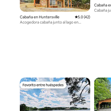
Cabaña e
Cabaña ju
Cabaña en Huntersville
Calificación promedio
5.0 (42)
Acogedora cabaña junto al lago en
Mountain Island Lake
Favorito entre huéspedes
Favorito entre huéspedes