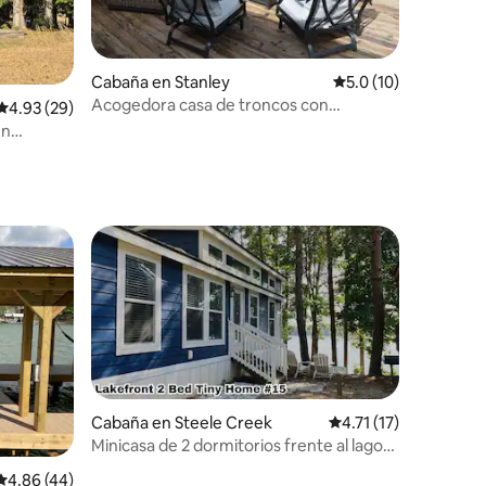
iones
Cabaña en Stanley
Calificación promedi
5.0 (10)
Acogedora casa de troncos con
Calificación promedio: 4.93 de 5; 29 evaluaciones
4.93 (29)
almacenamiento para
en
barcos/autocaravanas en una ubicación
céntrica.
Cabaña en Steele Creek
Calificación promedio
4.71 (17)
Minicasa de 2 dormitorios frente al lago
iones
n.º 15 (azul marino)
Calificación promedio: 4.86 de 5; 44 evaluaciones
4.86 (44)