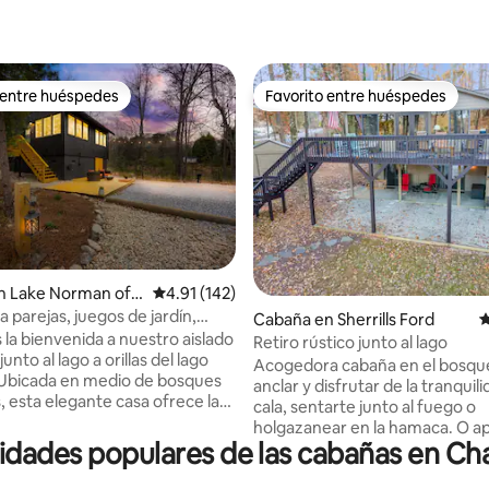
 entre huéspedes
Favorito entre huéspedes
 entre huéspedes
Favorito entre huéspedes
: 5.0 de 5; 75 evaluaciones
n Lake Norman of
Calificación promedio: 4.91 de 5; 142 evaluac
4.91 (142)
a parejas, juegos de jardín,
Cabaña en Sherrills Ford
C
 tablas de remo
 la bienvenida a nuestro aislado
Retiro rústico junto al lago
unto al lago a orillas del lago
Acogedora cabaña en el bosqu
Ubicada en medio de bosques
anclar y disfrutar de la tranquili
, esta elegante casa ofrece la
cala, sentarte junto al fuego o
apada para parejas que buscan
holgazanear en la hamaca. O a
n y aventura, con un toque de
dades populares de las cabañas en Cha
la céntrica ubicación para disfr
amiliar. Desde acurrucarse en
muchos servicios del lago Nor
r en la cama tamaño king o junto