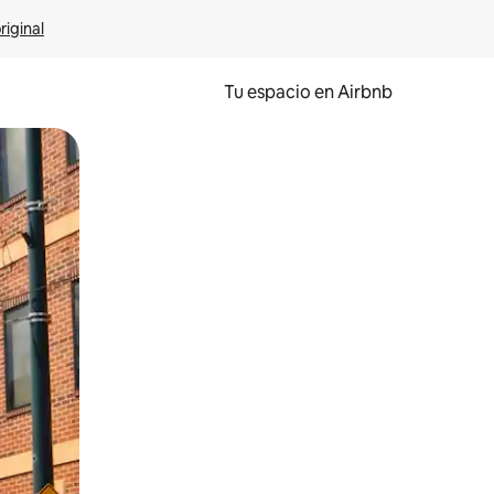
riginal
Tu espacio en Airbnb
ien tocando y deslizando la pantalla.