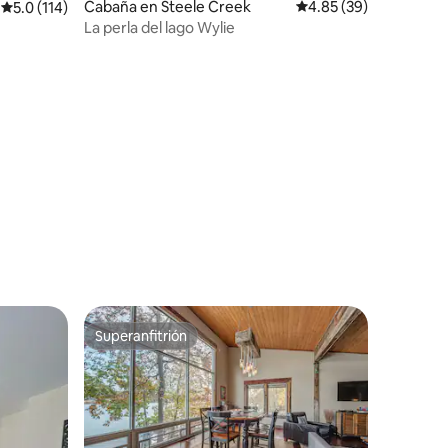
Cabaña en Steele Creek
Calificación promedio:
4.85 (39)
Calificación promedio: 5.0 de 5; 114 evaluaciones
5.0 (114)
iones
La perla del lago Wylie
Superanfitrión
Superanfitrión