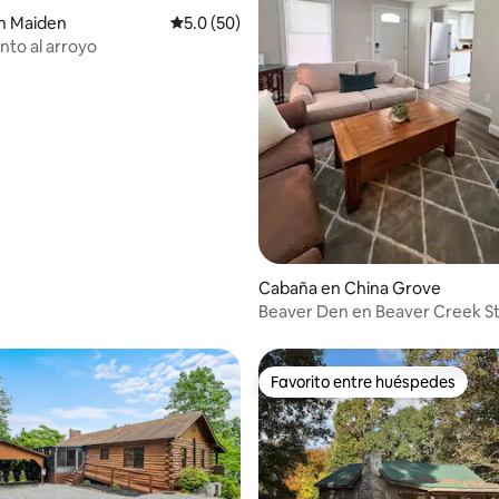
n Maiden
Calificación promedio: 5.0 de 5; 50 evaluac
5.0 (50)
nto al arroyo
: 5.0 de 5; 42 evaluaciones
Cabaña en China Grove
Beaver Den en Beaver Creek S
Favorito entre huéspedes
Favorito entre huéspedes