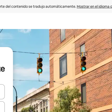
rte del contenido se tradujo automáticamente. 
Mostrar en el idioma o
te
vegar usando las teclas de las flechas hacia arriba y hacia abajo, o b