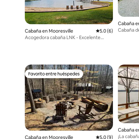
Cabaña en
Cabaña d
Cabaña en Mooresville
Calificación promedi
5.0 (6)
Acogedora cabaña LNK - Excelente
ubicación
Favorito entre huéspedes
Favorito entre huéspedes
Cabaña e
¡La cabañ
Cabaña en Mooresville
Calificación promedi
5.0 (9)