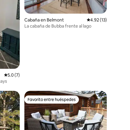
iones
Cabaña en Belmont
Calificación promedio
4.92 (13)
La cabaña de Bubba frente al lago
Calificación promedio: 5.0 de 5; 7 evaluaciones
5.0 (7)
tays
Favorito entre huéspedes
Favorito entre huéspedes