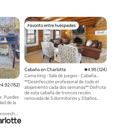
Cabaña 
Favorito entre huéspedes
Favor
Favorito entre huéspedes
De los 
Cabaña g
Relájate 
alojamien
mientras 
nuestra g
ofrecer.
para desc
con tanto
Cabaña en Charlotte
Calificación promedio: 
4.95 (124)
Se anima
Cama king - Sala de juegos - Cabaña
iones
nuestras 
enorme
**Desinfección profesional de todo el
alificación promedio: 4.92 de 5; 152 evaluaciones
4.92 (152)
nuestros 
alojamiento cada dos semanas** Disfruta
liberar y
de esta cabaña de troncos recién
agrícola 
e. Puedes
renovada de 5 dormitorios y 3 baños
cabaña e
dad de la
ubicada dentro de una comunidad
personas
residencial planificada, a pocos minutos
por los r
provecha
del centro de Charlotte. Relájate con
ADA esta
rlotte
utar de
muebles nuevos, personalizados y
man.
hechos a mano diseñados