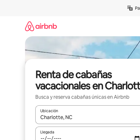
Ir
Pa
al
contenido
Renta de cabañas
vacacionales en Charlot
Busca y reserva cabañas únicas en Airbnb
Ubicación
Cuando los resultados estén disponibles, podrás na
Llegada