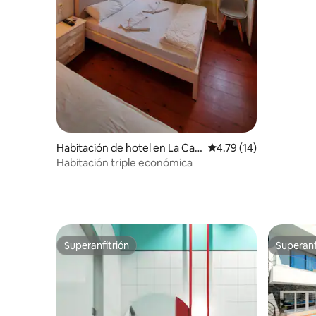
Habitación de hotel en La Can
Calificación promedio:
4.79 (14)
ea
Habitación triple económica
Superanfitrión
Superanf
Superanfitrión
Superanf