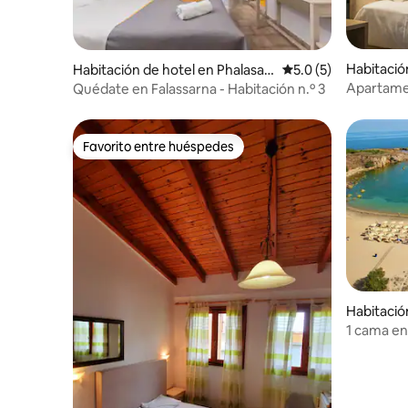
Habitació
Habitación de hotel en Phalasar
Calificación promedi
5.0 (5)
upoli
na
Apartame
Quédate en Falassarna - Habitación n.º 3
Favorito entre huéspedes
Favorito entre huéspedes
Habitació
sos
1 cama en
metros d