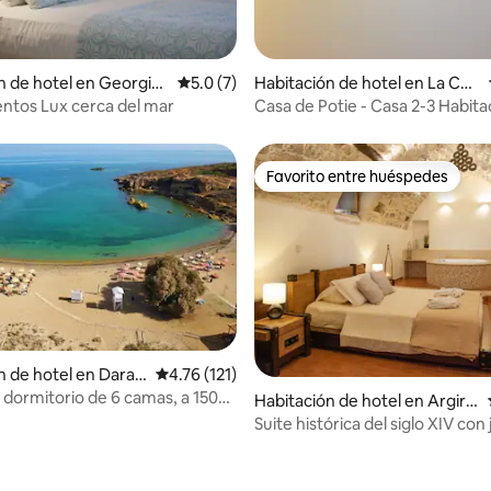
n de hotel en Georgio
Calificación promedio: 5.0 de 5; 7 evaluac
5.0 (7)
Habitación de hotel en La Can
o: 5.0 de 5; 5 evaluaciones
ea
ntos Lux cerca del mar
Casa de Potie - Casa 2-3 Habita
familiar
Favorito entre huéspedes
Favorito entre huéspedes
n de hotel en Darat
Calificación promedio: 4.76 de 5; 121 evaluac
4.76 (121)
 dormitorio de 6 camas, a 150
Habitación de hotel en Argiro
el mar
upoli
Suite histórica del siglo XIV con 
piscina