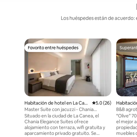
Los huéspedes están de acuerdo: e
Favorito entre huéspedes
Superanf
Favorito entre huéspedes
Superanf
Habitación de hotel en La Can
Calificación promedio
5.0 (26)
Habitació
ea
poulo
Master Suite con jacuzzi - Chania
B&B agrotu
Elegance Suites
comparti
Situado en la ciudad de La Canea, el
“Olive” 
Chania Elegance Suites ofrece
el mejor apar
alojamiento con terraza, wifi gratuita y
propiedad
aparcamiento privado gratuito. Se
muebles d