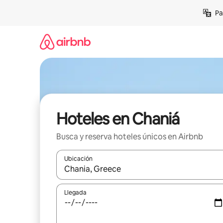
Ir
Pa
al
contenido
Hoteles en Chaniá
Busca y reserva hoteles únicos en Airbnb
Ubicación
Cuando los resultados estén disponibles, podrás na
Llegada