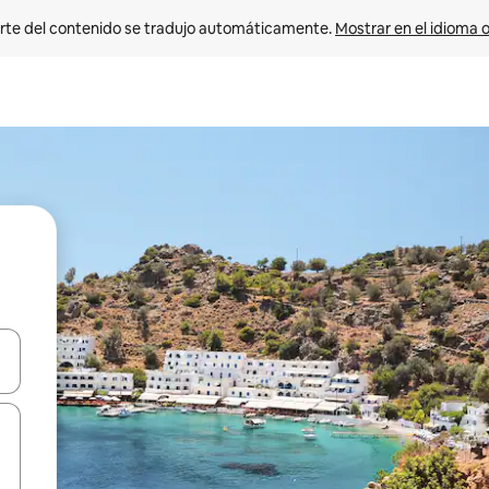
rte del contenido se tradujo automáticamente. 
Mostrar en el idioma o
vegar usando las teclas de las flechas hacia arriba y hacia abajo, o b