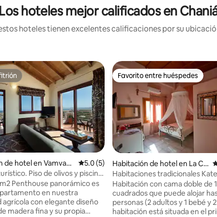
Los hoteles mejor calificados en Chani
stos hoteles tienen excelentes calificaciones por su ubicación
itrión
Favorito entre huéspedes
itrión
Favorito entre huéspedes
: 5.0 de 5; 26 evaluaciones
n de hotel en Vamvako
Calificación promedio: 5.0 de 5; 5 evaluac
5.0 (5)
Habitación de hotel en La Ca
C
nea
rístico. Piso de olivos y piscina
Habitaciones tradicionales Kater
da
70m2 Penthouse panorámico es
Habitación con cama doble de 
tamento en nuestra
cuadrados que puede alojar has
 agrícola con elegante diseño
personas (2 adultos y 1 bebé y 2
e madera fina y su propia
habitación está situada en el pr