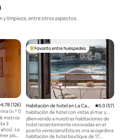
á
 y limpieza, entre otros aspectos.
Habitaci
Favorito entre huéspedes
Favorit
De los mejores en Favorito entre huéspedes
Favorit
a
Alba Bout
Bienvenid
el encan
el confo
el corazó
neoclási
seis habi
una estad
antiguo p
iones
alificación promedio: 4.78 de 5; 126 evaluaciones
4.78 (126)
Habitación de hotel en La Cane
Calificación promedi
5.0 (57)
centro de
ina (n.º 1)
a
pareja q
habitación de hotel con vistas al mar y
16 metros
romántica
balcón en el casco antiguo de La Canea
¡Bienvenido a nuestras habitaciones de
ta 3
amigos, l
hotel recientemente renovadas en el
 años). La
pero tran
puerto veneciano!Esta es una acogedora
imer piso
comodida
habitación de hotel boutique de 17