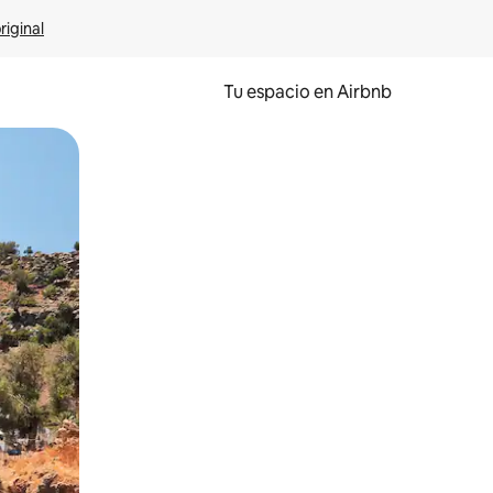
riginal
Tu espacio en Airbnb
ien tocando y deslizando la pantalla.