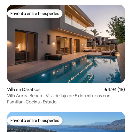
Favorito entre huéspedes
Favorito entre huéspedes
Villa en Daratsos
Calificación 
4.94 (18)
Villa Aurea Beach - Villa de lujo de 5 dormitorios con
piscina
Familiar
·
Cocina
·
Estado
Favorito entre huéspedes
Favorito entre huéspedes