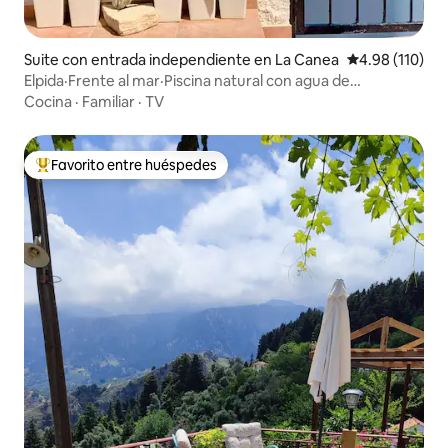
Suite con entrada independiente en La Canea
Calificación p
4.98 (110)
Elpida·Frente al mar·Piscina natural con agua de
mar·Vistas panorámicas
Cocina
·
Familiar
·
TV
Favorito entre huéspedes
De los mejores en Favorito entre huéspedes