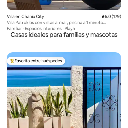
Villa en Chania City
Calificación 
5.0 (179)
Villa Patroklos con vistas al mar, piscina a 1 minuto
caminando de la playa.
Familiar
·
Espacios interiores
·
Playa
Casas ideales para familias y mascotas
Favorito entre huéspedes
De los mejores en Favorito entre huéspedes