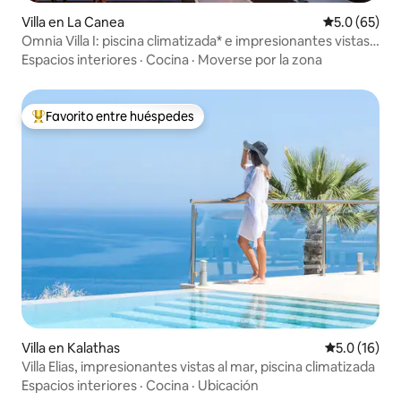
Villa en La Canea
Calificación
5.0 (65)
Omnia Villa I: piscina climatizada* e impresionantes vistas
al mar
Espacios interiores
·
Cocina
·
Moverse por la zona
Favorito entre huéspedes
De los mejores en Favorito entre huéspedes
Villa en Kalathas
Calificación
5.0 (16)
Villa Elias, impresionantes vistas al mar, piscina climatizada
Espacios interiores
·
Cocina
·
Ubicación