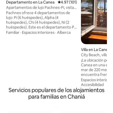
Departamento en La Canea
Calificación promedio: 4.97 de 5
4.97 (101)
Apartamentos de lujo Pachnes-Pi, vistas
al mar, piscina climatizada
Pachnes ofrece 4 departamentos de
lujo: Pi (6 huéspedes), Alpha (4
huéspedes), Chi (4 huéspedes), Ni (2
huéspedes). Este es el departamento Pi
con 2 camas tamaño king en 2
Familiar
·
Espacios interiores
·
Alberca
recámaras, una cama doble en el ático,
ventanas grandes, persianas opacas,
terrazas y una terraza con vista al
Villa en La Canea
horizonte de la ciudad y paisajes
City Beach, villa 
naturales. El diseño moderno viene con
LiVING STORiES
¡La ubicación perf
electrodomésticos de primera línea.
Canea en una espac
Disfruta de una cocina totalmente
mar de 220 metro
equipada con refrigerador, horno,
encuentra frente 
microondas y zona de café. La
bandera azul de Ne
propiedad ofrece una gran alberca
Espacios interiore
pública climatizad
compartida y una alberca para bebés
Accesibilidad
Servicios populares de los alojamientos
la terraza delante
para los cuatro departamentos.
de la puesta de sol
para familias en Chaniá
hermosas del mar! J
encontrarás algun
restaurantes de m
y tradicionales cre