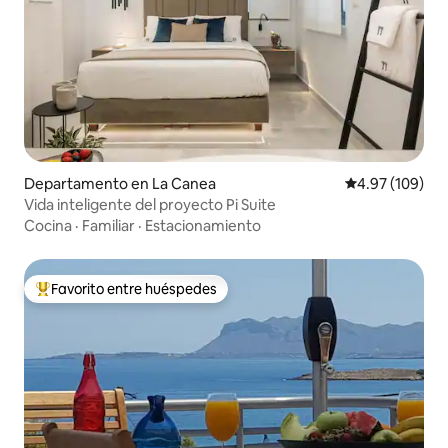
Departamento en La Canea
Calificación pr
4.97 (109)
Vida inteligente del proyecto Pi Suite
Cocina
·
Familiar
·
Estacionamiento
Favorito entre huéspedes
De los mejores en Favorito entre huéspedes