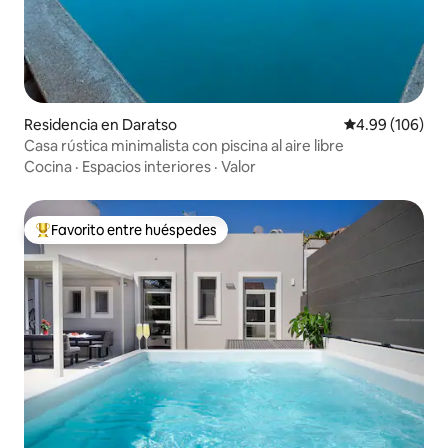
Residencia en Daratso
Calificación pr
4.99 (106)
Casa rústica minimalista con piscina al aire libre
Cocina
·
Espacios interiores
·
Valor
Favorito entre huéspedes
De los mejores en Favorito entre huéspedes