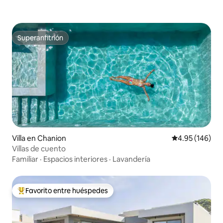
Superanfitrión
Superanfitrión
Villa en Chanion
Calificación pr
4.95 (146)
Villas de cuento
Familiar
·
Espacios interiores
·
Lavandería
Favorito entre huéspedes
De los mejores en Favorito entre huéspedes