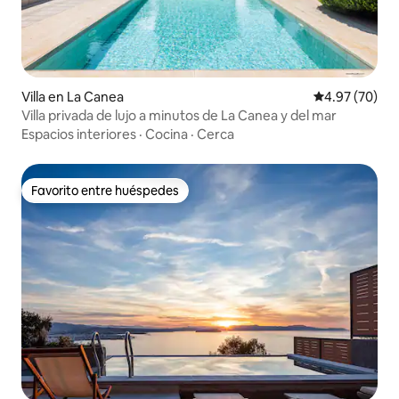
Villa en La Canea
Calificación p
4.97 (70)
Villa privada de lujo a minutos de La Canea y del mar
Espacios interiores
·
Cocina
·
Cerca
Favorito entre huéspedes
Favorito entre huéspedes