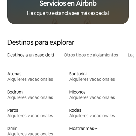
Servicios en Airbnb
Haz que tu estancia sea más especial
Destinos para explorar
Destinos a un paso de ti
Otros tipos de alojamientos
Lug
Atenas
Santorini
Alquileres vacacionales
Alquileres vacacionales
Bodrum
Miconos
Alquileres vacacionales
Alquileres vacacionales
Paros
Rodas
Alquileres vacacionales
Alquileres vacacionales
Izmir
Mostrar más
Alquileres vacacionales