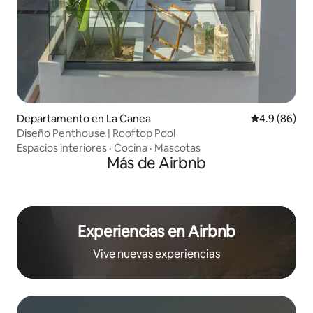
Departamento en La Canea
Calificación
4.9 (86)
Diseño Penthouse | Rooftop Pool
Espacios interiores
·
Cocina
·
Mascotas
Más de Airbnb
Experiencias en Airbnb
Vive nuevas experiencias