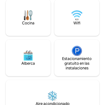
ciudad, el antiguo
casco antiguo está
pie.
Cocina
Wifi
Estacionamiento
Alberca
gratuito en las
instalaciones
Aire acondicionado