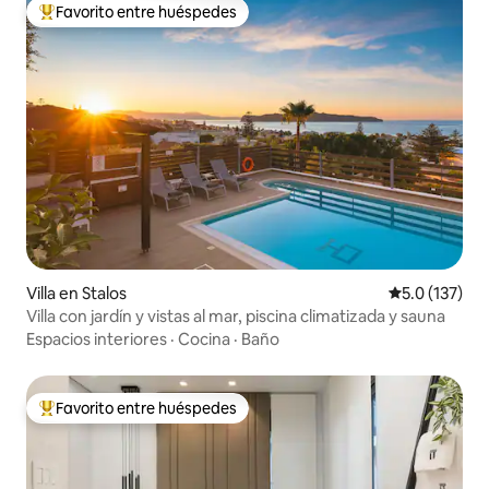
Favorito entre huéspedes
De los mejores en Favorito entre huéspedes
Villa en Stalos
Calificación 
5.0 (137)
Villa con jardín y vistas al mar, piscina climatizada y sauna
Espacios interiores
·
Cocina
·
Baño
Favorito entre huéspedes
De los mejores en Favorito entre huéspedes