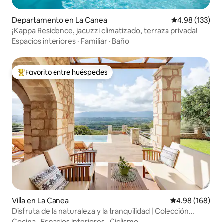
Departamento en La Canea
Calificación p
4.98 (133)
¡Kappa Residence, jacuzzi climatizado, terraza privada!
Espacios interiores
·
Familiar
·
Baño
Favorito entre huéspedes
De los mejores en Favorito entre huéspedes
Villa en La Canea
Calificación pr
4.98 (168)
Disfruta de la naturaleza y la tranquilidad | Colección
Harmonia
Cocina
·
Espacios interiores
·
Ciclismo