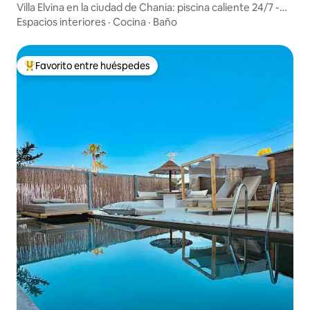
Villa Elvina en la ciudad de Chania: piscina caliente 24/7 -
jacuzzi
Espacios interiores
·
Cocina
·
Baño
Favorito entre huéspedes
De los mejores en Favorito entre huéspedes