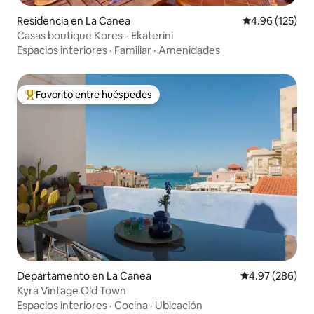
Residencia en La Canea
Calificación p
4.96 (125)
Casas boutique Kores - Ekaterini
Espacios interiores
·
Familiar
·
Amenidades
Favorito entre huéspedes
De los mejores en Favorito entre huéspedes
Departamento en La Canea
Calificación pr
4.97 (286)
Kyra Vintage Old Town
Espacios interiores
·
Cocina
·
Ubicación