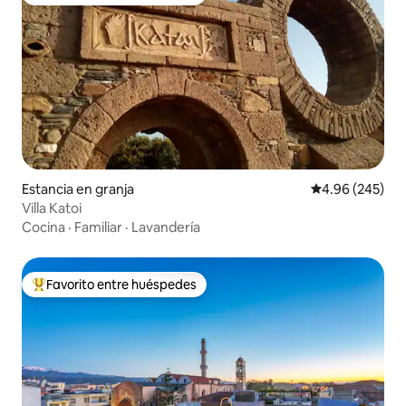
De los mejores en Favorito entre huéspedes
Estancia en granja
Calificación pr
4.96 (245)
Villa Katoi
Cocina
·
Familiar
·
Lavandería
Favorito entre huéspedes
De los mejores en Favorito entre huéspedes