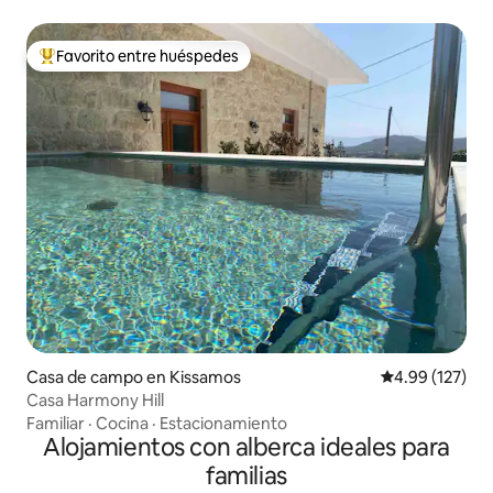
Favorito entre huéspedes
De los mejores en Favorito entre huéspedes
Casa de campo en Kissamos
Calificación p
4.99 (127)
Casa Harmony Hill
Familiar
·
Cocina
·
Estacionamiento
Alojamientos con alberca ideales para
familias