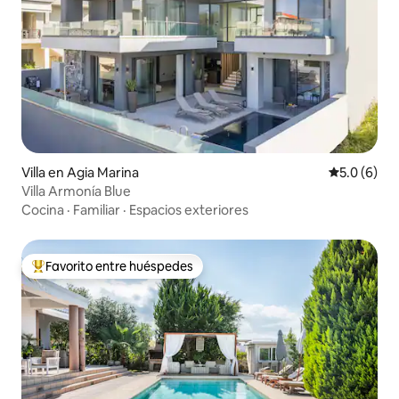
Villa en Agia Marina
Calificació
5.0 (6)
Villa Armonía Blue
Cocina
·
Familiar
·
Espacios exteriores
Favorito entre huéspedes
De los mejores en Favorito entre huéspedes