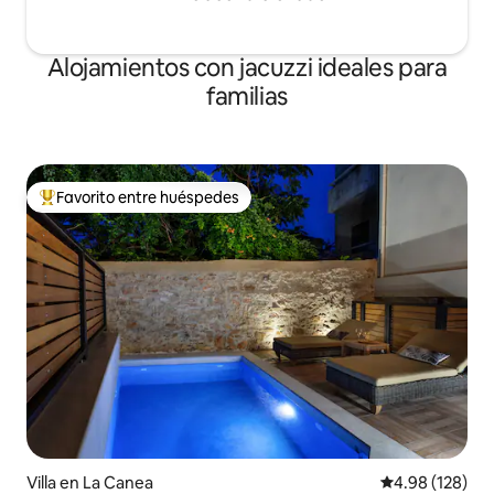
Alojamientos con jacuzzi ideales para
familias
Favorito entre huéspedes
De los mejores en Favorito entre huéspedes
Villa en La Canea
Calificación pr
4.98 (128)