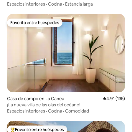
Espacios interiores
·
Cocina
·
Estancia larga
Favorito entre huéspedes
Favorito entre huéspedes
Casa de campo en La Canea
Calificación p
4.91 (135)
¡La nueva villa de las olas del océano!
Espacios interiores
·
Cocina
·
Comodidad
Favorito entre huéspedes