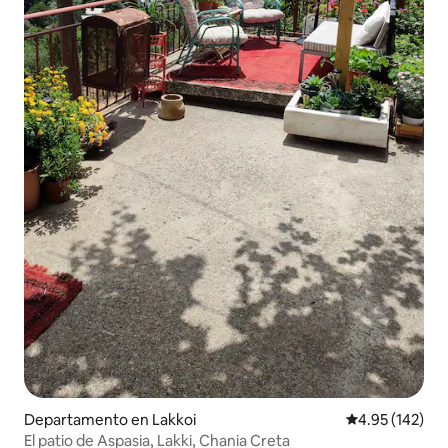
Departamento en Lakkoi
Calificación p
4.95 (142)
El patio de Aspasia, Lakki, Chania Creta