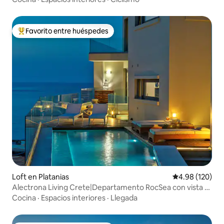
Favorito entre huéspedes
De los mejores en Favorito entre huéspedes
Loft en Platanias
Calificación pr
4.98 (120)
Alectrona Living Crete|Departamento RocSea con vista al
mar y bañera de hidromasaje
Cocina
·
Espacios interiores
·
Llegada