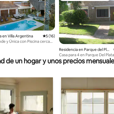
a en Villa Argentina
Calificación promedio: 5 de 5; 16 evaluac
5 (16)
de y Única con Piscina cerca
a
4.85 de 5; 200 evaluaciones
Residencia en Parque del Plat
a
Casa para 4 en Parque Del Plat
 de un hogar y unos precios mensuale