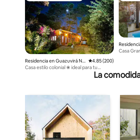
Residenci
Casa Gran
de la Play
Residencia en Guazuvirá Nu
Calificación promedio: 
4.85 (200)
evo
Casa estilo colonial ❀ ideal para tu
La comodidad
descanso