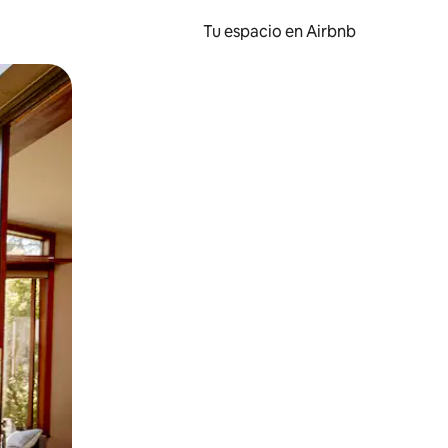
Tu espacio en Airbnb
ien tocando y deslizando la pantalla.