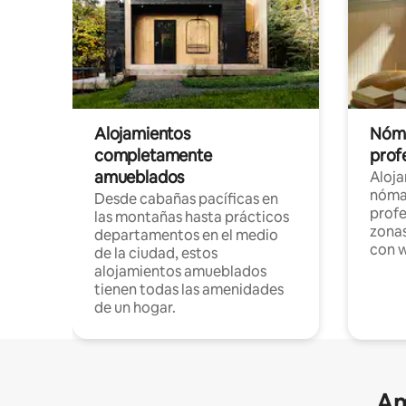
Alojamientos
Nóma
completamente
profe
amueblados
Aloj
nómad
Desde cabañas pacíficas en
profe
las montañas hasta prácticos
zonas
departamentos en el medio
con w
de la ciudad, estos
alojamientos amueblados
tienen todas las amenidades
de un hogar.
Am