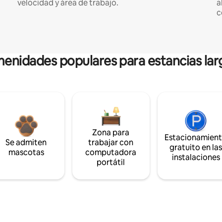
velocidad y área de trabajo.
a
c
enidades populares para estancias lar
Zona para
Estacionamien
Se admiten
trabajar con
gratuito en la
mascotas
computadora
instalaciones
portátil