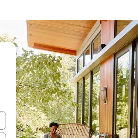
vegar usando las teclas de las flechas hacia arriba y hacia abajo, o b