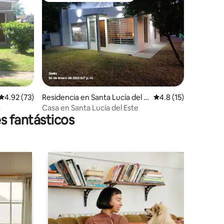
iones
Calificación promedio: 4.92 de 5; 73 evaluaciones
4.92 (73)
Residencia en Santa Lucía del E
Calificación promedi
4.8 (15)
ste
a
Casa en Santa Lucía del Este
s fantásticos