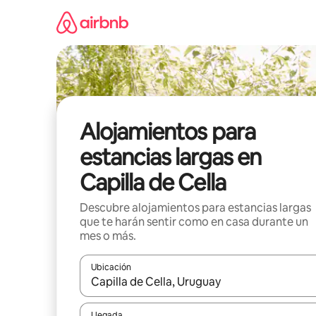
Ir
al
contenido
Alojamientos para
estancias largas en
Capilla de Cella
Descubre alojamientos para estancias largas
que te harán sentir como en casa durante un
mes o más.
Ubicación
Cuando los resultados estén disponibles, podrás na
Llegada