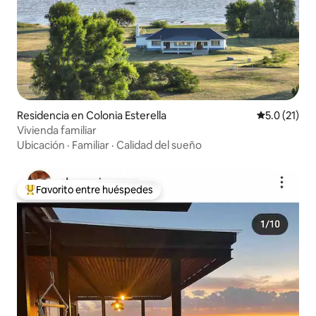
Residencia en Colonia Esterella
Calificación
5.0 (21)
Vivienda familiar
Ubicación
·
Familiar
·
Calidad del sueño
Favorito entre huéspedes
De los mejores en Favorito entre huéspedes