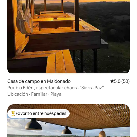
Casa de campo en Maldonado
Calificación
5.0 (50)
Pueblo Edén, espectacular chacra "Sierra Paz"
Ubicación
·
Familiar
·
Playa
Favorito entre huéspedes
De los mejores en Favorito entre huéspedes