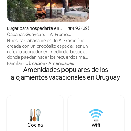
aparte, oscila entr
día, según el uso.
cobra aparte a pr
Lugar para hospedarte en Pu
Calificación promedio: 4.92 de 
4.92 (39)
nta del Diablo
Cabañas Guaycuru – A-Frame
romântica no bosque
Nuestra Cabaña de estilo A-Frame fue
creada con un propósito especial: ser un
refugio acogedor en medio del bosque,
donde puedan nacer los recuerdos más
bellos Entre una naturaleza salvaje y una
Familiar
·
Ubicación
·
Amenidades
playa paradisíaca, la cabaña de madera y
Amenidades populares de los
vidrio inspira calma, admiración y
alojamientos vacacionales en Uruguay
conexión Tu refugio de paz, tu hogar
lejos de casa, un lugar para vivir
momentos únicos que permanecerán
contigo para siempre. Disfruta cada
instante: la naturaleza que la rodea, los
detalles de la cabaña y el silencio que
cura
Cocina
Wifi