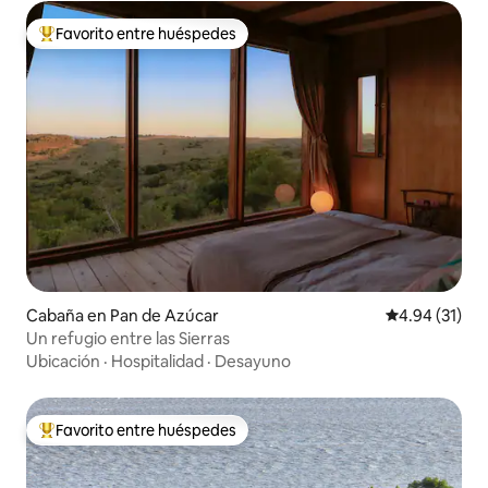
Favorito entre huéspedes
De los mejores en Favorito entre huéspedes
Cabaña en Pan de Azúcar
Calificación 
4.94 (31)
Un refugio entre las Sierras
Ubicación
·
Hospitalidad
·
Desayuno
Favorito entre huéspedes
De los mejores en Favorito entre huéspedes