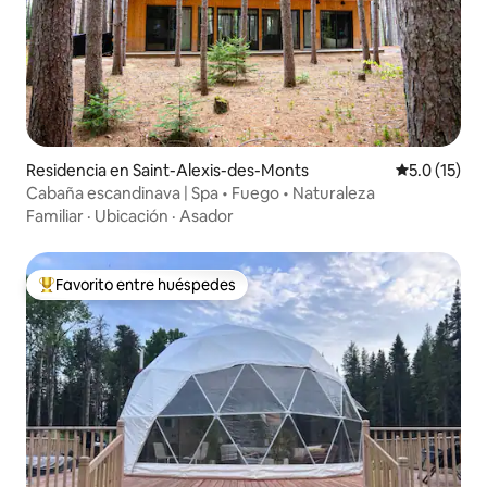
Residencia en Saint-Alexis-des-Monts
Calificación
5.0 (15)
Cabaña escandinava | Spa • Fuego • Naturaleza
Familiar
·
Ubicación
·
Asador
Favorito entre huéspedes
De los mejores en Favorito entre huéspedes