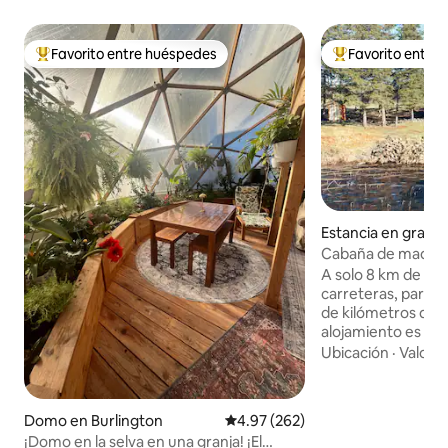
Favorito entre huéspedes
Favorito entre
De los mejores en Favorito entre huéspedes
De los mejores en
Estancia en granja 
Hache
Cabaña de madera 
con canoa y kayak
A solo 8 km de la 
carreteras, parece
de kilómetros de d
alojamiento es un 
200 acres, en un p
Ubicación
·
Valor
·
Pequeña ciudad ce
A 45 minutos de 2
con todos los ser
Domo en Burlington
Calificación promedio: 4.97 de 5
4.97 (262)
privado, frente a
¡Domo en la selva en una granja! ¡El
amigable en el siti