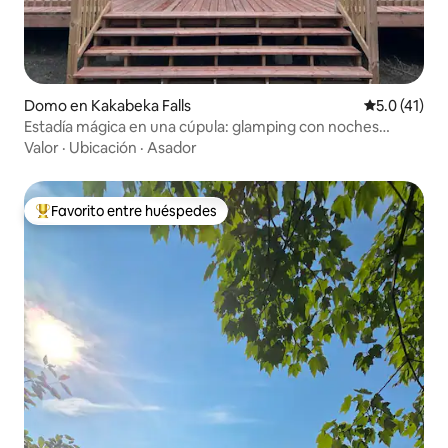
Domo en Kakabeka Falls
Calificación
5.0 (41)
Estadía mágica en una cúpula: glamping con noches
estrelladas
Valor
·
Ubicación
·
Asador
Favorito entre huéspedes
De los mejores en Favorito entre huéspedes