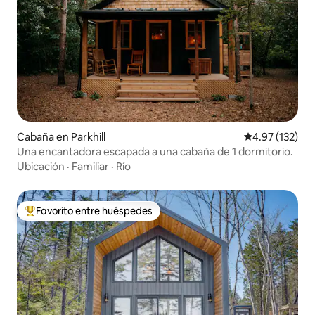
Cabaña en Parkhill
Calificación p
4.97 (132)
Una encantadora escapada a una cabaña de 1 dormitorio.
Ubicación
·
Familiar
·
Río
Favorito entre huéspedes
De los mejores en Favorito entre huéspedes