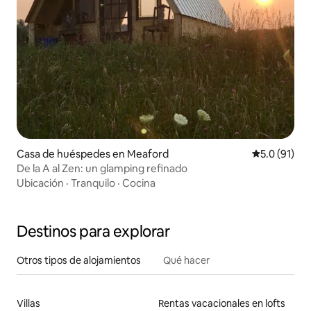
Casa de huéspedes en Meaford
Calificación
5.0 (91)
De la A al Zen: un glamping refinado
Ubicación
·
Tranquilo
·
Cocina
Destinos para explorar
Otros tipos de alojamientos
Qué hacer
Villas
Rentas vacacionales en lofts