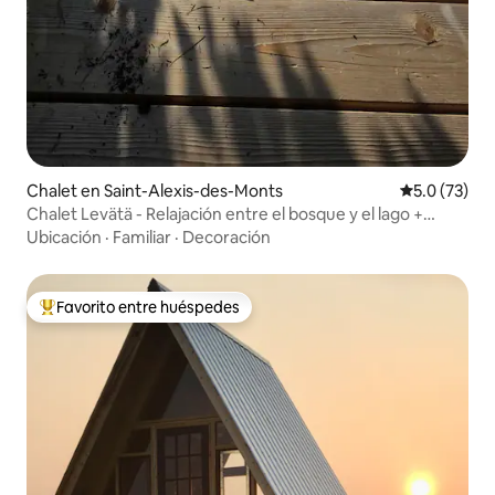
Chalet en Saint-Alexis-des-Monts
Calificación
5.0 (73)
Chalet Levätä - Relajación entre el bosque y el lago +
sauna
Ubicación
·
Familiar
·
Decoración
Favorito entre huéspedes
De los mejores en Favorito entre huéspedes