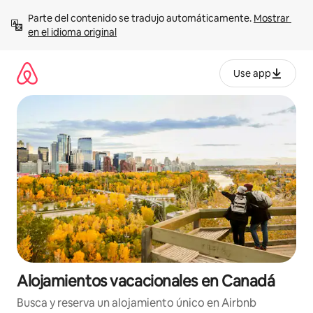
Ir
Parte del contenido se tradujo automáticamente. 
Mostrar 
al
en el idioma original
contenido
Use app
Alojamientos vacacionales en Canadá
Busca y reserva un alojamiento único en Airbnb