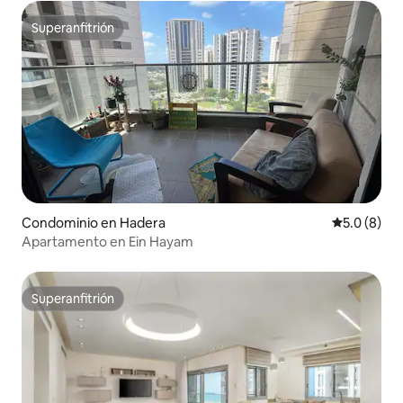
Superanfitrión
Superanfitrión
Condominio en Hadera
Calificació
5.0 (8)
Apartamento en Ein Hayam
Superanfitrión
Superanfitrión