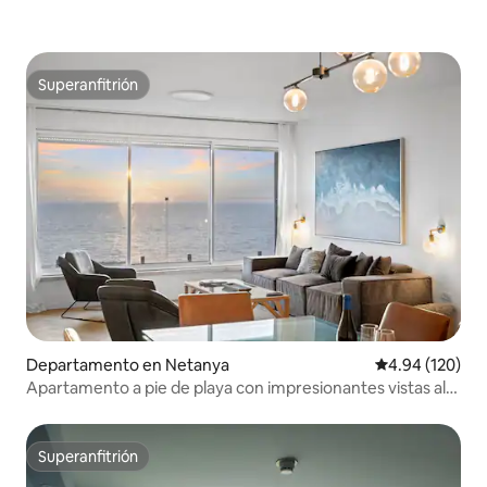
Superanfitrión
Superanfitrión
Departamento en Netanya
Calificación pr
4.94 (120)
Apartamento a pie de playa con impresionantes vistas al
mar
Superanfitrión
Superanfitrión