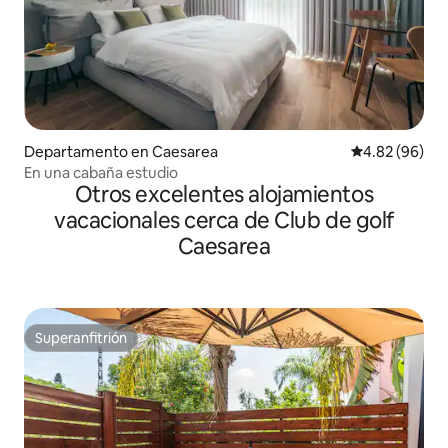
Departamento en Caesarea
Calificación p
4.82 (96)
En una cabaña estudio
Otros excelentes alojamientos
vacacionales cerca de Club de golf
Caesarea
Superanfitrión
Superanfitrión