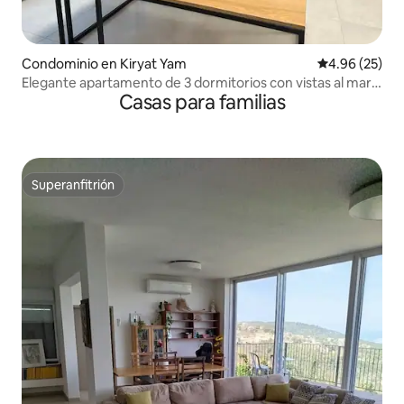
Condominio en Kiryat Yam
Calificación p
4.96 (25)
Elegante apartamento de 3 dormitorios con vistas al mar
Casas para familias
en Kiryat Yam
Superanfitrión
Superanfitrión