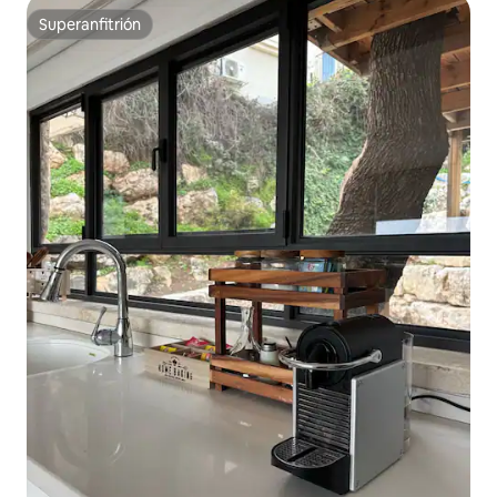
Superanfitrión
Superanfitrión