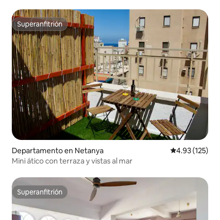
Superanfitrión
Superanfitrión
Departamento en Netanya
Calificación p
4.93 (125)
Mini ático con terraza y vistas al mar
Superanfitrión
Superanfitrión