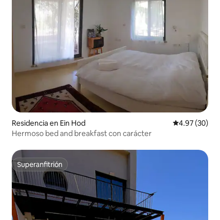
Residencia en Ein Hod
Calificación p
4.97 (30)
Hermoso bed and breakfast con carácter
Superanfitrión
Superanfitrión