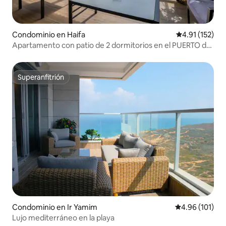
Condominio en Haifa
Calificación p
4.91 (152)
Apartamento con patio de 2 dormitorios en el PUERTO de
Haifa
Superanfitrión
Superanfitrión
Condominio en Ir Yamim
Calificación p
4.96 (101)
Lujo mediterráneo en la playa