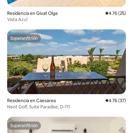
Residencia en Givat Olga
Calificación 
4.76 (25)
Vista Azul
Superanfitrión
Superanfitrión
Residencia en Caesarea
Calificación 
4.76 (37)
Neot Golf, Suite Paradise, D-111
Superanfitrión
Superanfitrión