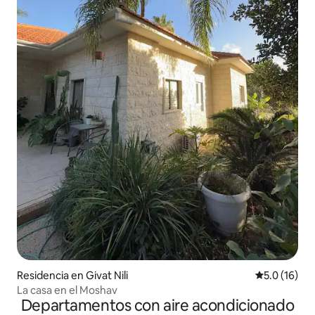
Residencia en Givat Nili
Calificación
5.0 (16)
La casa en el Moshav
Departamentos con aire acondicionado