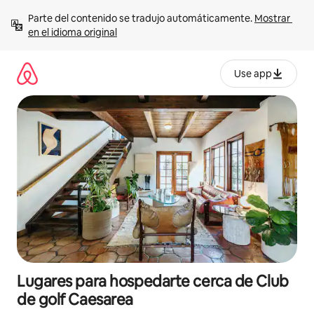
Ir
Parte del contenido se tradujo automáticamente. 
Mostrar 
al
en el idioma original
contenido
Use app
Lugares para hospedarte cerca de Club
de golf Caesarea