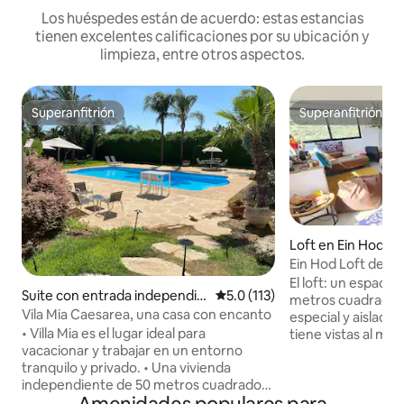
Los huéspedes están de acuerdo: estas estancias
tienen excelentes calificaciones por su ubicación y
limpieza, entre otros aspectos.
Superanfitrión
Superanfitrión
Superanfitrión
Superanfitrión
Loft en Ein Hod
Ein Hod Loft de 70
panorámica mágica
El loft: un espacio
Suite con entrada independie
Calificación promedio: 5.0 de 5
5.0 (113)
mar y las montaña
metros cuadrados 
nte en Caesarea
Vila Mia Caesarea, una casa con encanto
especial y aislada e
• Villa Mia es el lugar ideal para
tiene vistas al mar 
vacacionar y trabajar en un entorno
disfrutar de vista
tranquilo y privado. • Una vivienda
puestas de sol espe
independiente de 50 metros cuadrados
del loft está deco
con entrada privada, en una parcela de
naturales con perí