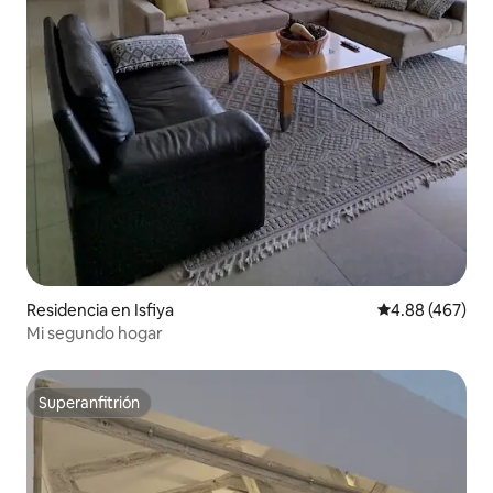
Residencia en Isfiya
Calificación pr
4.88 (467)
Mi segundo hogar
Superanfitrión
Superanfitrión