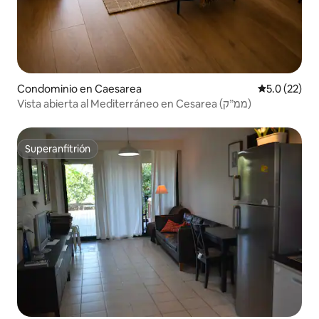
Condominio en Caesarea
Calificación
5.0 (22)
Vista abierta al Mediterráneo en Cesarea (ממ״ק)
Superanfitrión
Superanfitrión