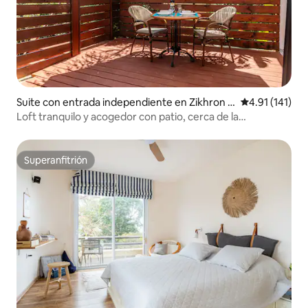
Suite con entrada independiente en Zikhron Y
Calificación p
4.91 (141)
a'akov
Loft tranquilo y acogedor con patio, cerca de la
naturaleza.
Superanfitrión
Superanfitrión