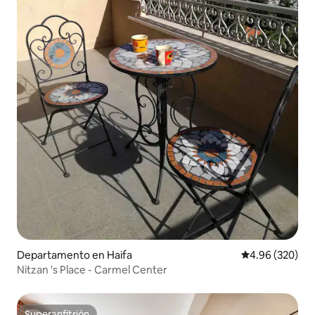
Departamento en Haifa
Calificación pr
4.96 (320)
Nitzan 's Place - Carmel Center
Superanfitrión