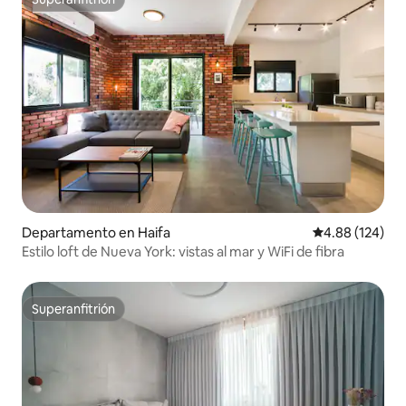
Superanfitrión
Departamento en Haifa
Calificación pr
4.88 (124)
Estilo loft de Nueva York: vistas al mar y WiFi de fibra
Superanfitrión
Superanfitrión