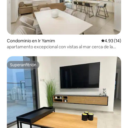
Condominio en Ir Yamim
Calificación 
4.93 (14)
apartamento excepcional con vistas al mar cerca de la
playa
Superanfitrión
Superanfitrión