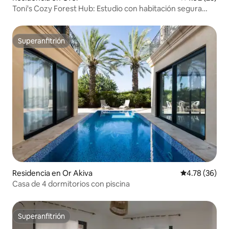
Toni's Cozy Forest Hub: Estudio con habitación segura
exterior
Superanfitrión
Superanfitrión
Residencia en Or Akiva
Calificación 
4.78 (36)
Casa de 4 dormitorios con piscina
Superanfitrión
Superanfitrión