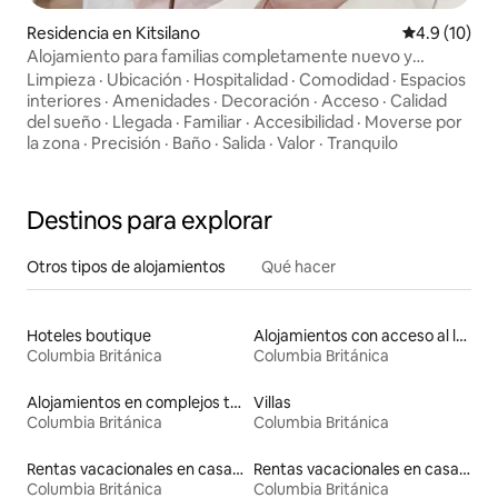
Residencia en Kitsilano
Calificación
4.9 (10)
Alojamiento para familias completamente nuevo y
soleado • Terraza en la azotea
Limpieza
·
Ubicación
·
Hospitalidad
·
Comodidad
·
Espacios
interiores
·
Amenidades
·
Decoración
·
Acceso
·
Calidad
del sueño
·
Llegada
·
Familiar
·
Accesibilidad
·
Moverse por
la zona
·
Precisión
·
Baño
·
Salida
·
Valor
·
Tranquilo
Destinos para explorar
Otros tipos de alojamientos
Qué hacer
Hoteles boutique
Alojamientos con acceso al lago
Columbia Británica
Columbia Británica
Alojamientos en complejos turísticos
Villas
Columbia Británica
Columbia Británica
Rentas vacacionales en casas con inodoro de altura accesible
Rentas vacacionales en casas rodantes
Columbia Británica
Columbia Británica