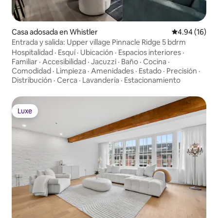
Casa adosada en Whistler
Calificación 
4.94 (16)
Entrada y salida: Upper village Pinnacle Ridge 5 bdrm
Hospitalidad
·
Esquí
·
Ubicación
·
Espacios interiores
·
Familiar
·
Accesibilidad
·
Jacuzzi
·
Baño
·
Cocina
·
Comodidad
·
Limpieza
·
Amenidades
·
Estado
·
Precisión
·
Distribución
·
Cerca
·
Lavandería
·
Estacionamiento
Luxe
Luxe