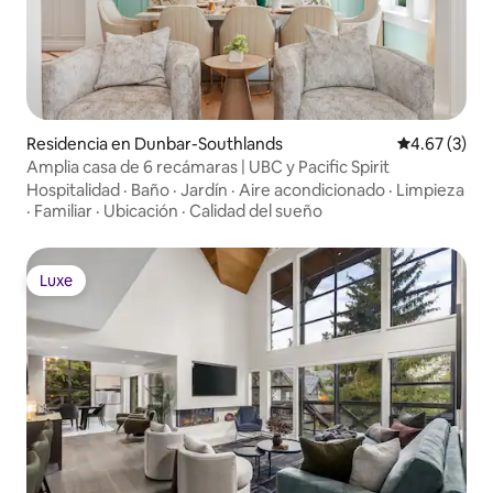
Residencia en Dunbar-Southlands
Calificación
4.67 (3)
Amplia casa de 6 recámaras | UBC y Pacific Spirit
Hospitalidad
·
Baño
·
Jardín
·
Aire acondicionado
·
Limpieza
·
Familiar
·
Ubicación
·
Calidad del sueño
Luxe
Luxe