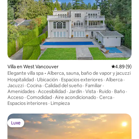
Villa en West Vancouver
Calificación
4.89 (9)
Elegante villa spa • Alberca, sauna, baño de vapor y jacuzzi
Hospitalidad
·
Ubicación
·
Espacios exteriores
·
Alberca
·
Jacuzzi
·
Cocina
·
Calidad del sueño
·
Familiar
·
Amenidades
·
Accesibilidad
·
Jardín
·
Vista
·
Ruido
·
Baño
·
Acceso
·
Comodidad
·
Aire acondicionado
·
Cerca
·
Espacios interiores
·
Limpieza
Luxe
Luxe