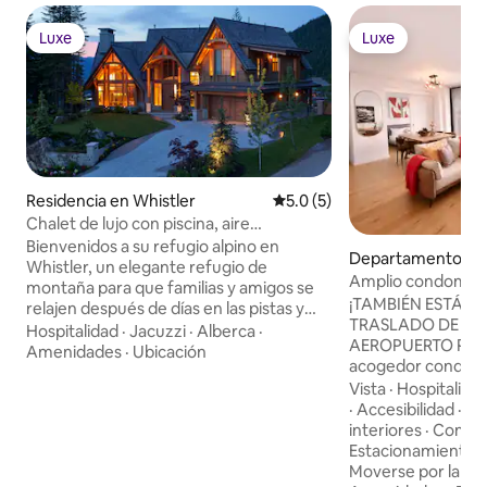
Luxe
Luxe
Luxe
Luxe
Residencia en Whistler
Calificación promedio: 5.0 de
5.0 (5)
Chalet de lujo con piscina, aire
acondicionado y multimedia
Bienvenidos a su refugio alpino en
Departamento e
Whistler, un elegante refugio de
n Vancouver
Amplio condominio
montaña para que familias y amigos se
vistas al mar y a la
¡TAMBIÉN ESTÁN 
relajen después de días en las pistas y
TRASLADO DE IDA
disfruten de acogedoras veladas junto a
Hospitalidad
·
Jacuzzi
·
Alberca
·
AEROPUERTO POR UN
la chimenea. - Capacidad para 10
Amenidades
·
Ubicación
acogedor condomin
personas | 4 dormitorios | 5 camas | 5,5
Gastown de Vanco
Vista
·
Hospitalida
baños - Piscina climatizada privada y
combinación de en
·
Accesibilidad
·
Ce
jacuzzi. - Acceso a las pistas de esquí (de
comodidades modernas.
interiores
·
Comod
temporada, de diciembre a marzo) y
minutos a pie de 
Estacionamiento
·
acceso privado al teleférico - Sala
cafeterías, tienda
Moverse por la zo
multimedia, sala de billar y espacio de