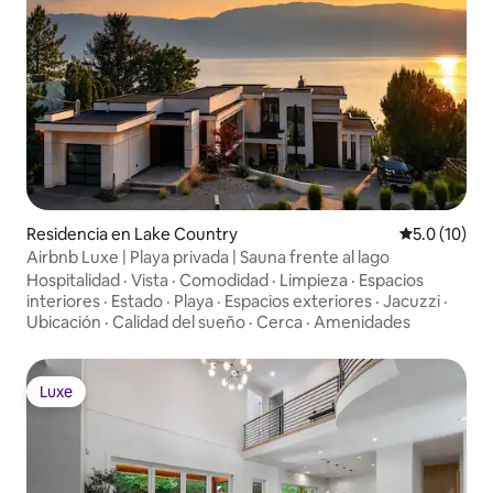
Residencia en Lake Country
Calificación
5.0 (10)
Airbnb Luxe | Playa privada | Sauna frente al lago
Hospitalidad
·
Vista
·
Comodidad
·
Limpieza
·
Espacios
interiores
·
Estado
·
Playa
·
Espacios exteriores
·
Jacuzzi
·
Ubicación
·
Calidad del sueño
·
Cerca
·
Amenidades
Luxe
Luxe