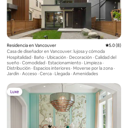
Residencia en Vancouver
Calificació
5.0 (8)
Casa de diseñador en Vancouver: lujosa y cómoda
Hospitalidad
·
Baño
·
Ubicación
·
Decoración
·
Calidad del
sueño
·
Comodidad
·
Estacionamiento
·
Limpieza
·
Distribución
·
Espacios interiores
·
Moverse por la zona
·
Jardín
·
Acceso
·
Cerca
·
Llegada
·
Amenidades
Luxe
Luxe