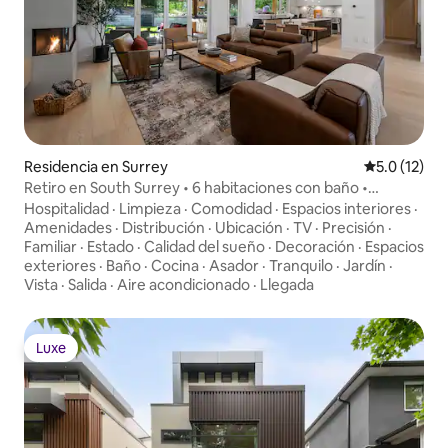
Residencia en Surrey
Calificación
5.0 (12)
Retiro en South Surrey • 6 habitaciones con baño •
Capacidad para 12 personas
Hospitalidad
·
Limpieza
·
Comodidad
·
Espacios interiores
·
Amenidades
·
Distribución
·
Ubicación
·
TV
·
Precisión
·
Familiar
·
Estado
·
Calidad del sueño
·
Decoración
·
Espacios
exteriores
·
Baño
·
Cocina
·
Asador
·
Tranquilo
·
Jardín
·
Vista
·
Salida
·
Aire acondicionado
·
Llegada
Luxe
Luxe