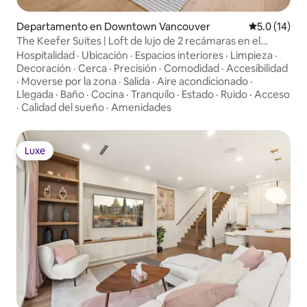
Departamento en Downtown Vancouver
Calificación
5.0 (14)
The Keefer Suites | Loft de lujo de 2 recámaras en el
centro de la ciudad
Hospitalidad
·
Ubicación
·
Espacios interiores
·
Limpieza
·
Decoración
·
Cerca
·
Precisión
·
Comodidad
·
Accesibilidad
·
Moverse por la zona
·
Salida
·
Aire acondicionado
·
Llegada
·
Baño
·
Cocina
·
Tranquilo
·
Estado
·
Ruido
·
Acceso
·
Calidad del sueño
·
Amenidades
Luxe
Luxe