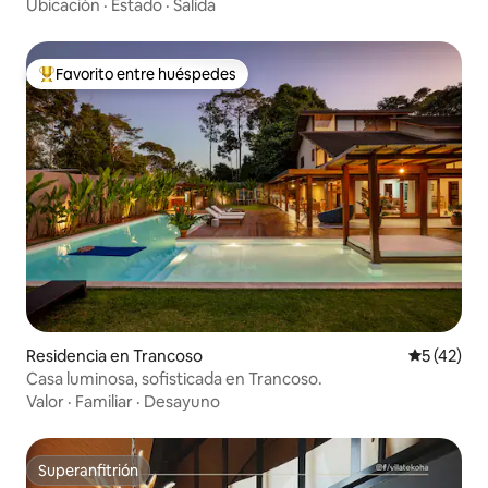
Ubicación
·
Estado
·
Salida
Favorito entre huéspedes
De los mejores en Favorito entre huéspedes
Residencia en Trancoso
Calificaci
5 (42)
Casa luminosa, sofisticada en Trancoso.
Valor
·
Familiar
·
Desayuno
Superanfitrión
Superanfitrión