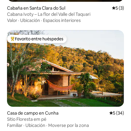
Cabaña en Santa Clara do Sul
Calificac
5 (3)
Cabana Ivoty – La flor del Valle del Taquari
Valor
·
Ubicación
·
Espacios interiores
Favorito entre huéspedes
De los mejores en Favorito entre huéspedes
Casa de campo en Cunha
Calificaci
5 (34)
Sitio Floresta em pé
Familiar
·
Ubicación
·
Moverse por la zona