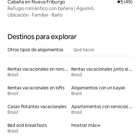
Cabaña en Nueva Friburgo
Calificaci
5 (49)
Refugio romántico con bañera | Aguimô.
Ubicación
·
Familiar
·
Baño
Destinos para explorar
Otros tipos de alojamientos
Qué hacer
Rentas vacacionales en ranchos
Rentas vacacionales junto al agua
Brasil
Brasil
Rentas vacacionales en lofts
Alojamientos con un kayak
Brasil
Brasil
Casas flotantes vacacionales
Apartamentos con servicios incluidos vacacionales
Brasil
Brasil
Bed and breakfasts
Mostrar más
Brasil