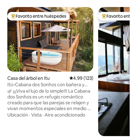
Favorito entre huéspedes
Favorito entre
De los mejores en Favorito entre huéspedes
De los mejores en
Casa del árbol en Itu
Calificación promedio: 4.99 de 5
4.99 (123)
Itú•Cabana dos Sonhos con bañera y
¡vista única!
🌿 ¡¡¡Viva el lujo de lo simple!!! La Cabana
dos Sonhos es un refugio romántico
creado para que las parejas se relajen y
vivan momentos especiales en medio de
la naturaleza. En un área de 80,000 m²,
Ubicación
·
Vista
·
Aire acondicionado
ofrece una cama Emma Queen Size, una
acogedora sala, una cocina funcional,
aire acondicionado frío/calor e internet