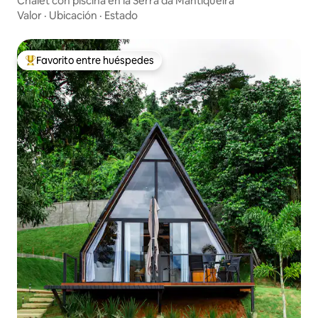
Chalet con piscina en la Serra da Mantiqueira
Valor
·
Ubicación
·
Estado
Favorito entre huéspedes
De los mejores en Favorito entre huéspedes