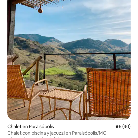
Chalet en Paraisópolis
Calificaci
5 (40)
Chalet con piscina y jacuzzi en Paraisópolis/MG