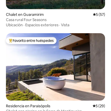
Chalet en Guaramirim
Calificaci
5 (57)
Casa rural Four Seasons
Ubicación
·
Espacios exteriores
·
Vista
Favorito entre huéspedes
De los mejores en Favorito entre huéspedes
Residencia en Paraisópolis
Calificaci
5 (29)