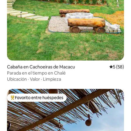
Cabaña en Cachoeiras de Macacu
Calificaci
5 (58)
Parada en el tiempo en Chalé
Ubicación
·
Valor
·
Limpieza
Favorito entre huéspedes
De los mejores en Favorito entre huéspedes