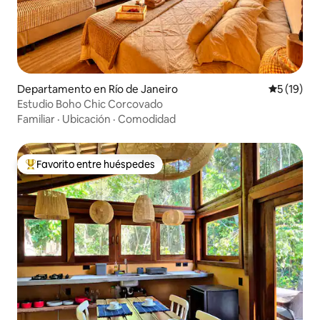
Departamento en Río de Janeiro
Calificaci
5 (19)
Estudio Boho Chic Corcovado
Familiar
·
Ubicación
·
Comodidad
Favorito entre huéspedes
De los mejores en Favorito entre huéspedes