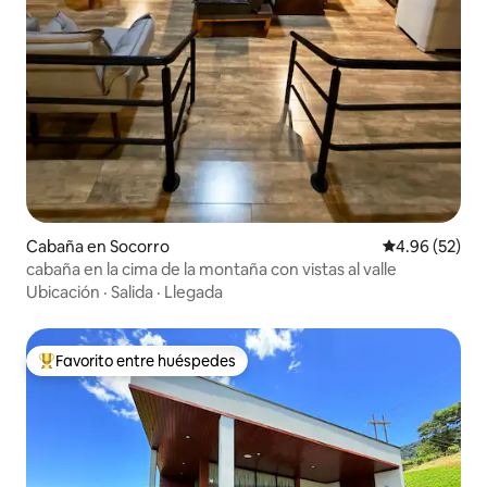
Cabaña en Socorro
Calificación p
4.96 (52)
cabaña en la cima de la montaña con vistas al valle
Ubicación
·
Salida
·
Llegada
Favorito entre huéspedes
De los mejores en Favorito entre huéspedes