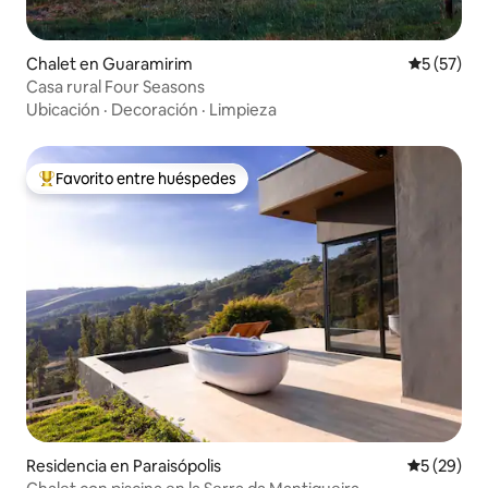
Chalet en Guaramirim
Calificaci
5 (57)
Casa rural Four Seasons
Ubicación
·
Decoración
·
Limpieza
Favorito entre huéspedes
De los mejores en Favorito entre huéspedes
Residencia en Paraisópolis
Calificaci
5 (29)