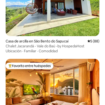
Casa de arcilla en São Bento do Sapucaí
Calificaci
5 (88)
Chalet Jacarandá - Vale do Baú -by HospedaHost
Ubicación
·
Familiar
·
Comodidad
Favorito entre huéspedes
De los mejores en Favorito entre huéspedes