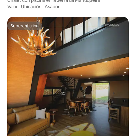
Chalet con piscina en la Serra da Mantiqueira
Valor
·
Ubicación
·
Asador
Superanfitrión
Superanfitrión