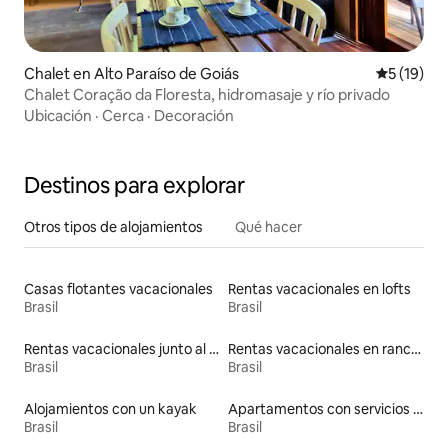
Chalet en Alto Paraíso de Goiás
Calificaci
5 (19)
Chalet Coração da Floresta, hidromasaje y río privado
Ubicación
·
Cerca
·
Decoración
Destinos para explorar
Otros tipos de alojamientos
Qué hacer
Casas flotantes vacacionales
Rentas vacacionales en lofts
Brasil
Brasil
Rentas vacacionales junto al agua
Rentas vacacionales en ranchos
Brasil
Brasil
Alojamientos con un kayak
Apartamentos con servicios incluidos vacacionales
Brasil
Brasil