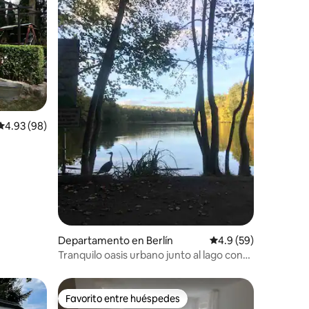
iones
Calificación promedio: 4.93 de 5; 98 evaluaciones
4.93 (98)
Departamento en Berlín
Calificación promedio
4.9 (59)
Tranquilo oasis urbano junto al lago con
terraza privada
Favorito entre huéspedes
Favorito entre huéspedes