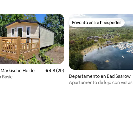
Favorito entre huéspedes
Favorito entre huéspedes
 Märkische Heide
Calificación promedio: 4.8 de 5; 20 evaluac
4.8 (20)
Departamento en Bad Saarow
 Basic
Apartamento de lujo con vistas 