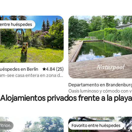
 entre huéspedes
 entre huéspedes
: 4.38 de 5; 8 evaluaciones
uéspedes en Berlín
Calificación promedio: 4.84 de 5; 25 evaluac
4.84 (25)
-am-see casa entera en zona de
perros
Departamento en Brandenburg
Havel
Oasis luminoso y cómodo con v
Alojamientos privados frente a la playa
itrión
Favorito entre huéspedes
itrión
Favorito entre huéspedes