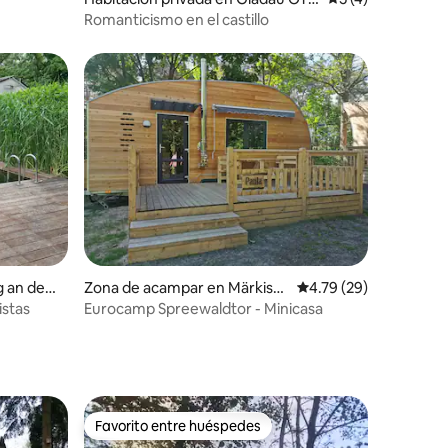
Dretzel
Romanticismo en el castillo
iones
 an der
Zona de acampar en Märkisc
Calificación promedio:
4.79 (29)
he Heide
istas
Eurocamp Spreewaldtor - Minicasa
Favorito entre huéspedes
Favorito entre huéspedes