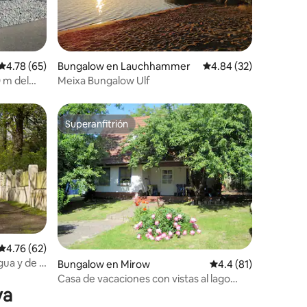
iones
Calificación promedio: 4.78 de 5; 65 evaluaciones
4.78 (65)
Bungalow en Lauchhammer
Calificación promedio:
4.84 (32)
 m del
Meixa Bungalow Ulf
Superanfitrión
Superanfitrión
Calificación promedio: 4.76 de 5; 62 evaluaciones
4.76 (62)
ua y de la
Bungalow en Mirow
Calificación promedi
4.4 (81)
Casa de vacaciones con vistas al lago
ya
para hasta 8 personas