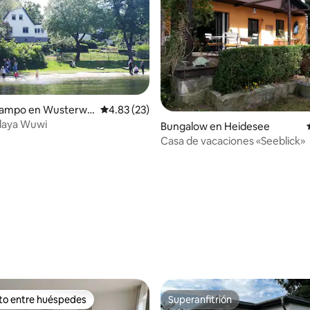
campo en Wusterwit
Calificación promedio: 4.83 de 5; 23 evaluac
4.83 (23)
laya Wuwi
 4.95 de 5; 39 evaluaciones
Bungalow en Heidesee
Casa de vacaciones «Seeblick»
ito entre huéspedes
Superanfitrión
ejores en Favorito entre huéspedes
Superanfitrión