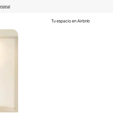
riginal
Tu espacio en Airbnb
ien tocando y deslizando la pantalla.