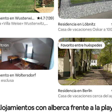
o: 4.8 de 5; 5 evaluaciones
ento en Wusterwit
Calificación promedio: 4.7 de 5; 139 evaluac
4.7 (139)
a «Villa Weise» Wusterwitz,
Residencia en Löbnitz
Casa de vacaciones Oskar a 100
lago/playa
itrión
Favorito entre huéspedes
itrión
Favorito entre huéspedes
ento en Woltersdorf
a esclusa
Residencia en Berlín
Casa de vacaciones cerca del ag
 4.62 de 5; 13 evaluaciones
ciudad
lojamientos con alberca frente a la pla