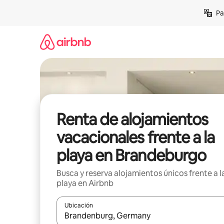
Ir
Pa
al
contenido
Renta de alojamientos
vacacionales frente a la
playa en Brandeburgo
Busca y reserva alojamientos únicos frente a l
playa en Airbnb
Ubicación
Cuando los resultados estén disponibles, podrás na