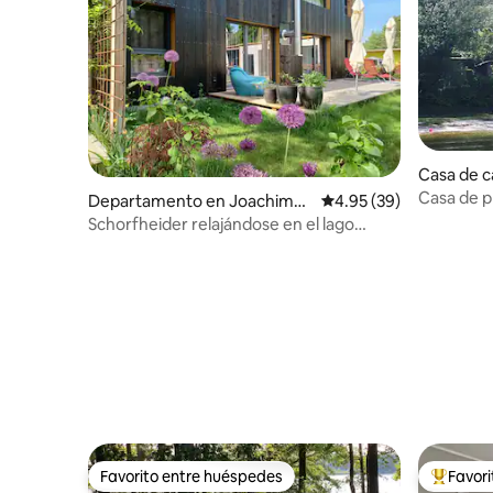
Casa de 
z
Casa de p
Departamento en Joachimst
Calificación promedio:
4.95 (39)
hal
Schorfheider relajándose en el lago
Grimnitzsee
Favorito entre huéspedes
Favor
Favorito entre huéspedes
De los m