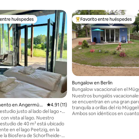
 entre huéspedes
Favorito entre huéspedes
 entre huéspedes
De los mejores en Favorito ent
 4.94 de 5; 18 evaluaciones
Bungalow en Berlín
Bungalow vacacional en el Müg
B1 «Blue Sky»
Nuestros bungalós vacacionales
se encuentran en una gran par
ento en Angermün
Calificación promedio: 4.91 de 5; 11 evaluac
4.91 (11)
tranquila a orillas del río Mügge
tudio justo al lado del lago •
Ambos son idénticos en cuanto
 puerta
con vista al lago. Nuestro
y equipamiento, y cumplen con
studio de 40 m² está ubicado
estándares superiores a la medi
nte en el lago Peetzig, en la
puede llegar fácilmente en coc
e la Biosfera de Schorfheide-
transporte público. Muchas op