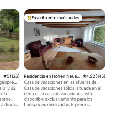
Bungalow
Favorito entre huéspedes
Favorit
re huéspedes
De los mejores en Favorito entre huéspedes
Favorit
Casa de 
dormitori
¡Descubr
vacacion
Esta ele
habitacio
para hast
momentos
acogedora
veladas 
a pie, le 
Calificación promedio: 5 de 5; 126 evaluaciones
5 (126)
Residencia en Hohen Neuen
Calificación promedio: 
4.92 (145)
para ref
dorf
paseo. Di
gelspree
Casa de vacaciones en las afueras de
perfecta 
Berlín
 B1 y B2
Casa de vacaciones sólida, situada en el
vacacion
cela
centro. La casa de vacaciones está
iones
lspree.
disponible exclusivamente para los
 a diseño
huéspedes reservados. El precio
 unos
depende del número de personas. Se
a. Se
puede llegar al centro de Berlín en 30
he y
minutos, en coche o en tren. Comercios
ciones de
a pocos minutos a pie. Amplio