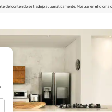
rte del contenido se tradujo automáticamente. 
Mostrar en el idioma o
a
vegar usando las teclas de las flechas hacia arriba y hacia abajo, o b