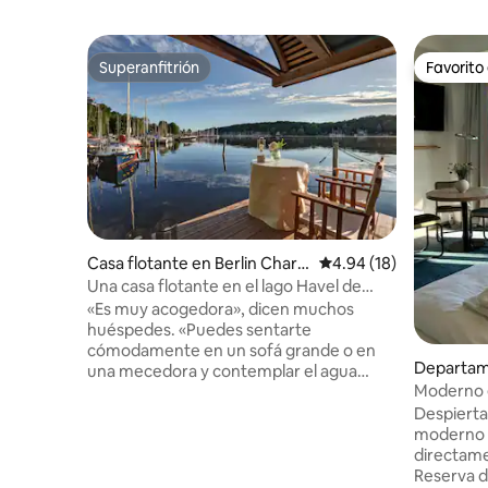
Superanfitrión
Favorito
Superanfitrión
Favorito
Casa flotante en Berlin Charlo
Calificación promedio:
4.94 (18)
ttenburg
Una casa flotante en el lago Havel de
Berlín.
«Es muy acogedora», dicen muchos
huéspedes. «Puedes sentarte
cómodamente en un sofá grande o en
Departam
una mecedora y contemplar el agua
de
Moderno es
durante horas, disfrutando de la paz y la
Playa a la
tranquilidad». La casa flotante es
Despierta 
espaciosa y ecológica, y está
moderno e
cómodamente amueblada para 2-4
directame
personas. Disfruta de calefacción por
Reserva d