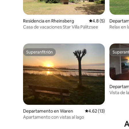
Residencia en Rheinsberg
Calificación promedi
4.8 (5)
Departam
z
Casa de vacaciones Star Villa Pälitzsee
Relax en l
Seeher
Superanfitrión
Superanf
Superanfitrión
Superanf
Departam
Vista de l
Departamento en Waren
Calificación promedio:
4.62 (13)
Apartamento con vistas al lago
A