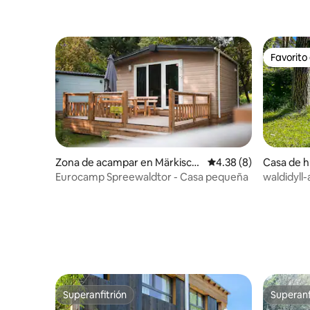
Favorito
Favorito
Zona de acampar en Märkisch
Calificación promedio
4.38 (8)
Casa de h
e Heide
Eurocamp Spreewaldtor - Casa pequeña
waldidyll
paseo de 
Superanfitrión
Superanf
Superanfitrión
Superanf