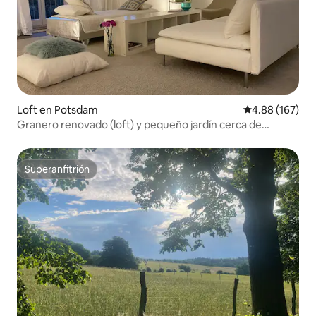
Loft en Potsdam
Calificación pr
4.88 (167)
Granero renovado (loft) y pequeño jardín cerca de
Potsdam
Superanfitrión
Superanfitrión