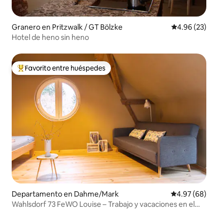
Granero en Pritzwalk / GT Bölzke
Calificación p
4.96 (23)
Hotel de heno sin heno
Favorito entre huéspedes
De los mejores en Favorito entre huéspedes
Departamento en Dahme/Mark
Calificación p
4.97 (68)
Wahlsdorf 73 FeWO Louise – Trabajo y vacaciones en el
campo