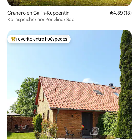
Granero en Gallin-Kuppentin
Calificación 
4.89 (18)
Kornspeicher am Penzliner See
Favorito entre huéspedes
De los mejores en Favorito entre huéspedes