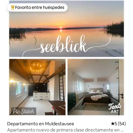
Favorito entre huéspedes
De los mejores en Favorito entre huéspedes
Departamento en Muldestausee
Calificaci
5 (54)
Apartamento nuevo de primera clase directamente en el