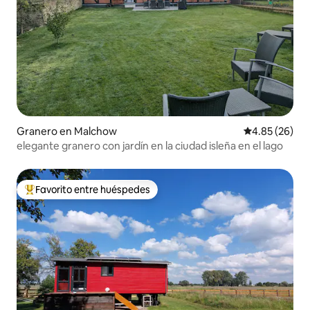
Granero en Malchow
Calificación p
4.85 (26)
elegante granero con jardín en la ciudad isleña en el lago
Favorito entre huéspedes
De los mejores en Favorito entre huéspedes