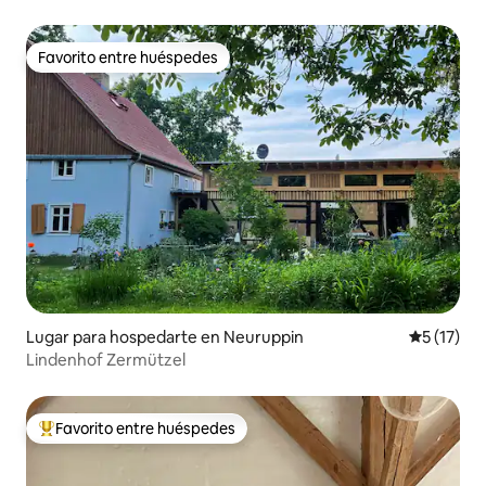
lago Muldestausee
Favorito entre huéspedes
Favorito entre huéspedes
Lugar para hospedarte en Neuruppin
Calificaci
5 (17)
Lindenhof Zermützel
Favorito entre huéspedes
De los mejores en Favorito entre huéspedes