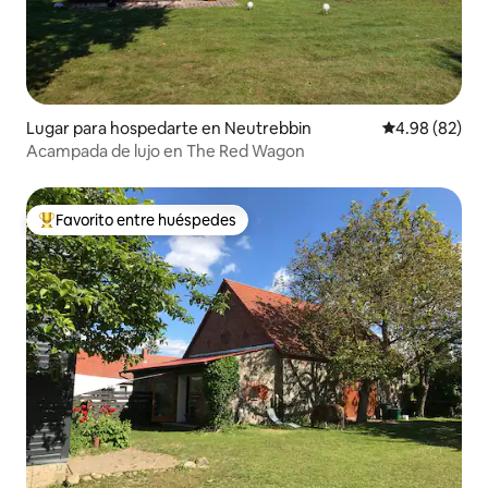
Lugar para hospedarte en Neutrebbin
Calificación p
4.98 (82)
Acampada de lujo en The Red Wagon
Favorito entre huéspedes
De los mejores en Favorito entre huéspedes