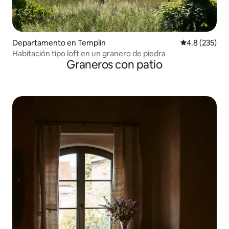
Departamento en Templin
Calificación 
4.8 (235)
Habitación tipo loft en un granero de piedra
Graneros con patio