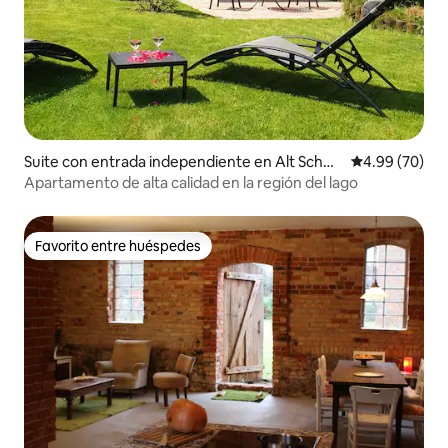
Suite con entrada independiente en Alt Schw
Calificación p
4.99 (70)
erin
Apartamento de alta calidad en la región del lago
Favorito entre huéspedes
Favorito entre huéspedes