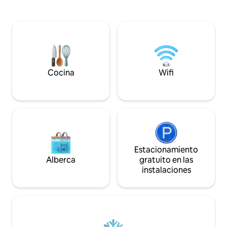
ubicación: a las a
vela (se requieren conocimientos de
vistas a los campo
navegación). También se puede reservar
Trabuhn en la hermo
el departamento vacacional
pueblo hay un est
«Seensucht» en la casa principal, si es
instalaciones de eq
necesario.
los huéspedes, inc
www.airbnb.de/rooms/16298528 La
Instalaciones de 
sauna en el jardín está disponible a
Gartow.
solicitud durante los meses más fríos.
Cocina
Wifi
Por favor, trae una bata de baño y toallas
de sauna para esto.
Estacionamiento
Alberca
gratuito en las
instalaciones