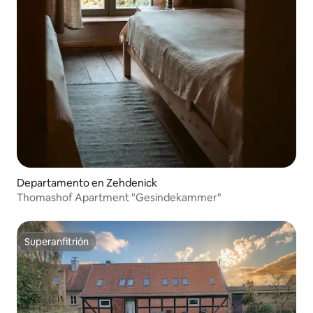
Departamento en Zehdenick
Thomashof Apartment "Gesindekammer"
Superanfitrión
Superanfitrión