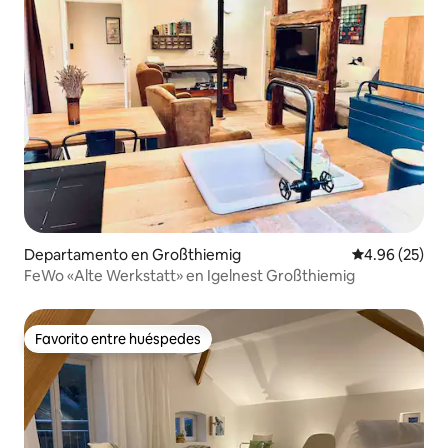
Departamento en Großthiemig
Calificación p
4.96 (25)
FeWo «Alte Werkstatt» en Igelnest Großthiemig
Favorito entre huéspedes
Favorito entre huéspedes