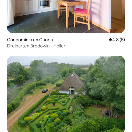
Condominio en Chorin
Calificació
4.8 (5)
Dreigärten Brodowin - Holler