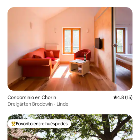
Condominio en Chorin
Calificación
4.8 (15)
Dreigärten Brodowin - Linde
Favorito entre huéspedes
De los mejores en Favorito entre huéspedes