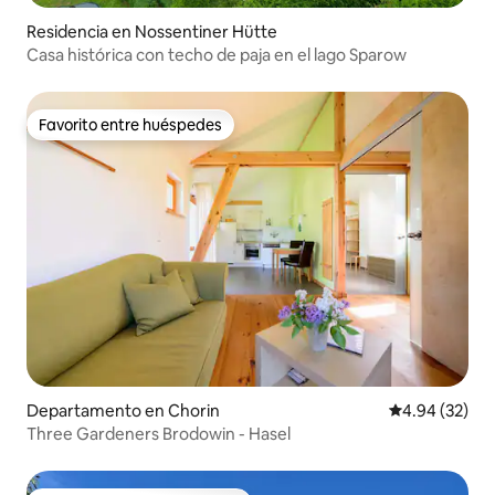
Residencia en Nossentiner Hütte
Casa histórica con techo de paja en el lago Sparow
Favorito entre huéspedes
Favorito entre huéspedes
Departamento en Chorin
Calificación p
4.94 (32)
Three Gardeners Brodowin - Hasel