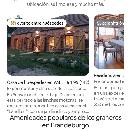
ubicación, su limpieza y mucho más.
Favorito entre huéspedes
Superanfitrión
De los mejores en Favorito entre huéspedes
Superanfitrión
Residencia en L
Feriendomizil im 
Casa de huéspedes en Witt
Calificación promedio: 4.99 de 5
4.99 (142)
Este antiguo gran
stock, Ortsteil Schweinrich
Experimentar y disfrutar de la «pasión
en una experiencia
por la vida rural» en el lago Dranser
En Schweinrich, en el lago Dranser, que
través del desarr
está cerrado a las lanchas motoras, se
250 metros cuadra
encuentra la romántica casa vacacional
estar, tres dormit
“Landlust”, con un jardín idílico y amplio, y
baños, uno de ell
Amenidades populares de los graneros
ubicada a 100 metros de la zona de baño.
hay una sauna. A
Casa flotante con muelle privado. Se
en Brandeburgo
máximo de dos fami
pueden rentar canoas, kayaks y botes a