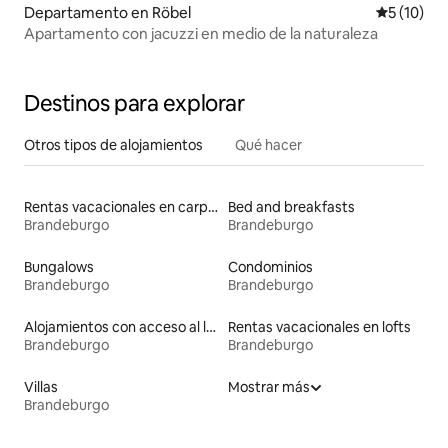
Departamento en Röbel
Calificaci
5 (10)
Apartamento con jacuzzi en medio de la naturaleza
Destinos para explorar
Otros tipos de alojamientos
Qué hacer
Rentas vacacionales en carpas
Bed and breakfasts
Brandeburgo
Brandeburgo
Bungalows
Condominios
Brandeburgo
Brandeburgo
Alojamientos con acceso al lago
Rentas vacacionales en lofts
Brandeburgo
Brandeburgo
Villas
Mostrar más
Brandeburgo