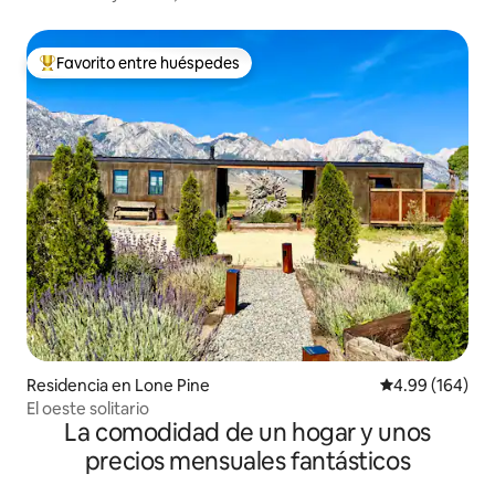
Favorito entre huéspedes
De los mejores en Favorito entre huéspedes
Residencia en Lone Pine
Calificación pr
4.99 (164)
El oeste solitario
La comodidad de un hogar y unos
precios mensuales fantásticos