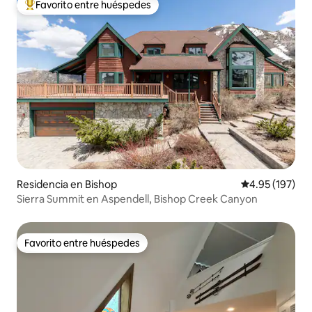
Favorito entre huéspedes
De los mejores en Favorito entre huéspedes
Residencia en Bishop
Calificación p
4.95 (197)
Sierra Summit en Aspendell, Bishop Creek Canyon
Favorito entre huéspedes
Favorito entre huéspedes