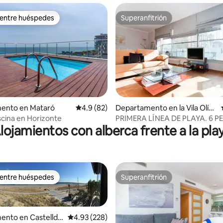
 entre huéspedes
Superanfitrión
 entre huéspedes
Superanfitrión
ento en Mataró
Calificación promedio: 4.9 de 5; 82 evaluac
4.9 (82)
Departamento en la Vila Olím
4.85 de 5; 102 evaluaciones
pica del Poblenou
iscina en Horizonte
PRIMERA LÍNEA DE PLAYA. 6 
lojamientos con alberca frente a la pla
 entre huéspedes
Superanfitrión
 entre huéspedes
Superanfitrión
ento en Castellde
Calificación promedio: 4.93 de 5; 228 evaluac
4.93 (228)