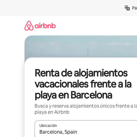
Ir
Pa
al
contenido
Renta de alojamientos
vacacionales frente a la
playa en Barcelona
Busca y reserva alojamientos únicos frente a l
playa en Airbnb
Ubicación
Cuando los resultados estén disponibles, podrás na