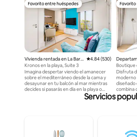
Favorito entre huéspedes
Favorito
Favorito entre huéspedes
Favorito
Vivienda rentada en La Barc
Calificación promedio: 
4.84 (530)
Departam
eloneta
ou
Kronos en la playa, Suite 3
Boutique 
de Casild
Imagina despertar viendo el amanecer
Disfruta 
sobre el mediterráneo desde la cama y
moderno e
desayunar en tu balcón al mar mientras
diseñado 
decides si pasarás en día en la playa o
combina c
Servicios popul
descubriendo la ciudad. Este es tu
Cuenta co
apartamento: ascensor con entrada
equipada,
directa. Elegante, con suelos y mobiliario
cómodas h
exclusivos, luz natural todo el día y recién
descanso perfec
renovado, cuenta con dos habitaciones
privilegia
dobles, espaciosas y con vistas al mar,
fácilment
dos baños completos en mármol blanco
tiendas y
y una cocina de diseño totalmente
pasos. Ide