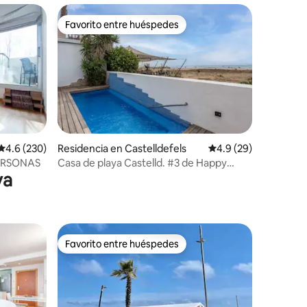
Favorito entre huéspedes
Favorito entre huéspedes
iones
Calificación promedio: 4.6 de 5; 230 evaluaciones
4.6 (230)
Residencia en Castelldefels
Calificación promedio
4.9 (29)
PERSONAS
Casa de playa Castelld. #3 de Happy
ya
Houses Barcelona
Favorito entre huéspedes
Favorito entre huéspedes
iones