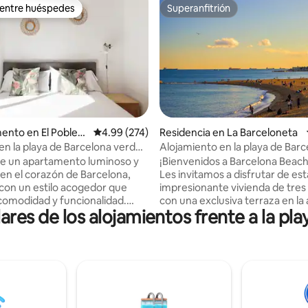
 entre huéspedes
Superanfitrión
 entre huéspedes
Superanfitrión
4.84 de 5; 530 evaluaciones
ento en El Poblen
Calificación promedio: 4.99 de 5; 274 evaluac
4.99 (274)
Residencia en La Barceloneta
en la playa de Barcelona verde
Alojamiento en la playa de Bar
a
de un apartamento luminoso y
¡Bienvenidos a Barcelona Beac
n el corazón de Barcelona,
Les invitamos a disfrutar de est
con un estilo acogedor que
impresionante vivienda de tres
omodidad y funcionalidad.
con una exclusiva terraza en la 
ares de los alojamientos frente a la pl
n una cocina totalmente
tan solo un minuto a pie de la playa.
 una amplia sala de estar y
casa histórica es una de las últi
abitaciones para garantizar un
que quedan en el pintoresco y 
to. Su ubicación
barrio de pescadores de la Bar
da te permite explorar
Está equipada con todo lo nece
e la ciudad, con restaurantes,
asegurarles una estancia única
 transporte público a pocos
inolvidable. Crecí en Barcelona y estaré
al para parejas, familias o viajes
encantado de darles consejos y