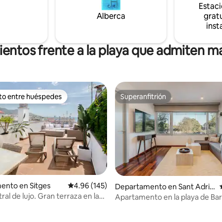
Estac
B-011514/
recomendaciones sobre la ciud
Alberca
gratu
00008072000759167000000000000000HUTB-
inst
ientos frente a la playa que admiten m
ito entre huéspedes
Superanfitrión
ejores en Favorito entre huéspedes
Superanfitrión
ento en Sitges
Calificación promedio: 4.96 de 5; 145 evaluac
4.96 (145)
4.79 de 5; 217 evaluaciones
Departamento en Sant Adrià
de Besòs
ral de lujo. Gran terraza en la
Apartamento en la playa de Ba
n vistas al mar