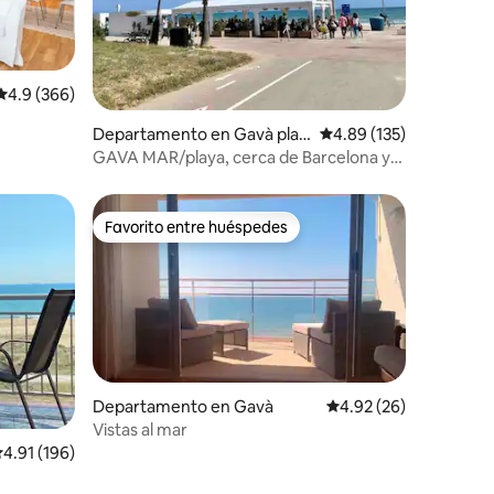
Calificación promedio: 4.9 de 5; 366 evaluaciones
4.9 (366)
Departamento en Gavà play
Calificación promedio: 
4.89 (135)
a
GAVA MAR/playa, cerca de Barcelona y
del aeropuerto (HUTB-016622)
Favorito entre huéspedes
re huéspedes
Favorito entre huéspedes
Departamento en Gavà
Calificación promedio:
4.92 (26)
Vistas al mar
iones
alificación promedio: 4.91 de 5; 196 evaluaciones
4.91 (196)