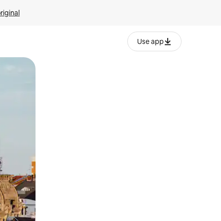
riginal
Use app
ien tocando y deslizando la pantalla.