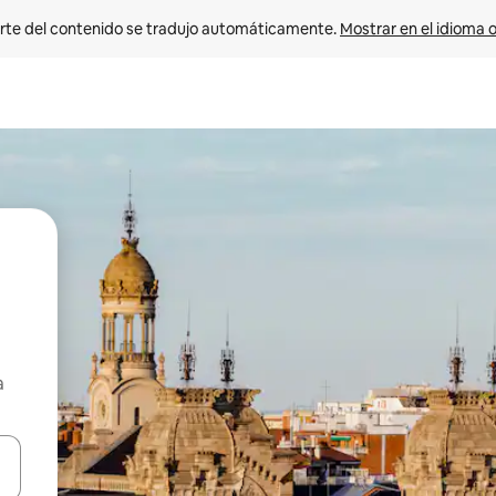
rte del contenido se tradujo automáticamente. 
Mostrar en el idioma o
a
vegar usando las teclas de las flechas hacia arriba y hacia abajo, o b