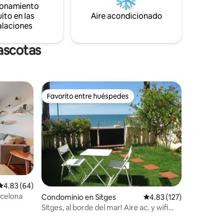
ionamiento
ad.
comedor, baño muy amplio.
ito en las
Aire acondicionado
alaciones
ascotas
Favorito entre huéspedes
Favorito entre huéspedes
iones
Calificación promedio: 4.83 de 5; 64 evaluaciones
4.83 (64)
rcelona
Condominio en Sitges
Calificación promedio: 
4.83 (127)
Sitges, al borde del mar! Aire ac. y wifi
gratis