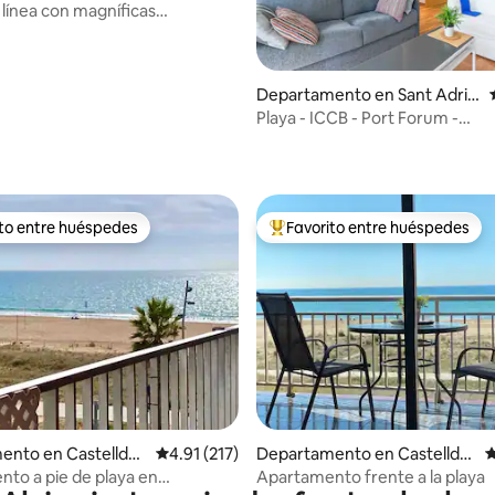
 línea con magníficas
ont beach
4.96 de 5; 140 evaluaciones
Departamento en Sant Adrià
de Besòs
Playa - ICCB - Port Forum -
Aparcamiento incluido
ito entre huéspedes
Favorito entre huéspedes
ejores en Favorito entre huéspedes
De los mejores en Favorito ent
 4.9 de 5; 194 evaluaciones
ento en Castelldef
Calificación promedio: 4.91 de 5; 217 evaluac
4.91 (217)
Departamento en Castelldef
C
els
to a pie de playa en
Apartamento frente a la playa