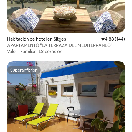
Habitación de hotel en Sitges
Calificación pr
4.88 (144)
APARTAMENTO "LA TERRAZA DEL MEDITERRANEO"
Valor
·
Familiar
·
Decoración
Superanfitrión
Superanfitrión