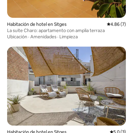
Habitación de hotel en Sitges
Calificación
4.86 (7)
La suite Charo: apartamento con amplia terraza
Ubicación
·
Amenidades
·
Limpieza
Habitación de hotel en Sitges
Calificació
5.0 (3)