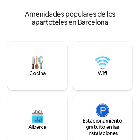
bajo petición. El baño no es muy grande,
pero está completo. El tamaño total de la
Amenidades populares de los
habitación es de unos 20 metros
apartoteles en Barcelona
cuadrados.
Cocina
Wifi
Estacionamiento
Alberca
gratuito en las
instalaciones