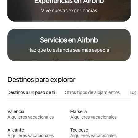
Experiencias en Airbnb
Vive nuevas experiencias
Servicios en Airbnb
Haz que tu estancia sea más especial
Destinos para explorar
Destinos a un paso de ti
Otros tipos de alojamientos
Lug
Valencia
Marsella
Alquileres vacacionales
Alquileres vacacionales
Alicante
Toulouse
Alquileres vacacionales
Alquileres vacacionales