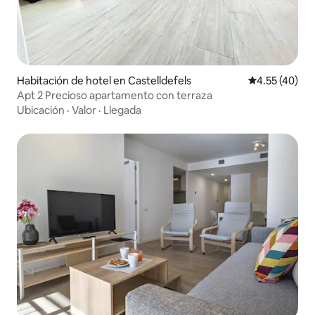
Habitación de hotel en Castelldefels
Calificación 
4.55 (40)
Apt 2 Precioso apartamento con terraza
Ubicación
·
Valor
·
Llegada