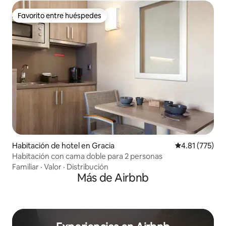
Favorito entre huéspedes
Favorito entre huéspedes
Habitación de hotel en Gracia
Calificación p
4.81 (775)
Habitación con cama doble para 2 personas
Familiar
·
Valor
·
Distribución
Más de Airbnb