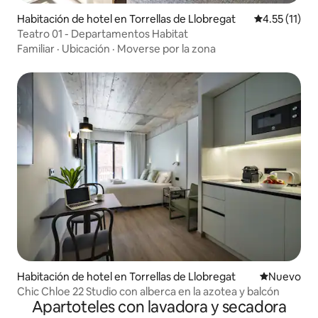
Habitación de hotel en Torrellas de Llobregat
Calificación 
4.55 (11)
Teatro 01 - Departamentos Habitat
Familiar
·
Ubicación
·
Moverse por la zona
Habitación de hotel en Torrellas de Llobregat
Nuevo aloj
Nuevo
Chic Chloe 22 Studio con alberca en la azotea y balcón
Apartoteles con lavadora y secadora