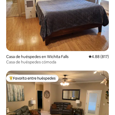
Casa de huéspedes en Wichita Falls
Calificación pr
4.88 (817)
Casa de huéspedes cómoda
Favorito entre huéspedes
De los mejores en Favorito entre huéspedes