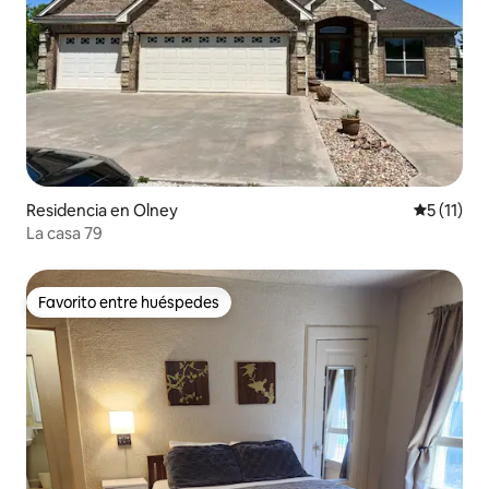
Residencia en Olney
Calificaci
5 (11)
La casa 79
Favorito entre huéspedes
Favorito entre huéspedes