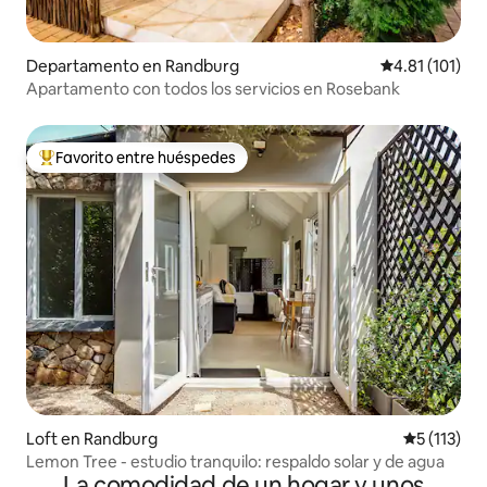
Departamento en Randburg
Calificación p
4.81 (101)
Apartamento con todos los servicios en Rosebank
Favorito entre huéspedes
De los mejores en Favorito entre huéspedes
Loft en Randburg
Calificació
5 (113)
Lemon Tree - estudio tranquilo: respaldo solar y de agua
La comodidad de un hogar y unos