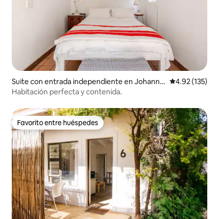
Suite con entrada independiente en Johanne
Calificación p
4.92 (135)
sburgo
Habitación perfecta y contenida.
Favorito entre huéspedes
Favorito entre huéspedes