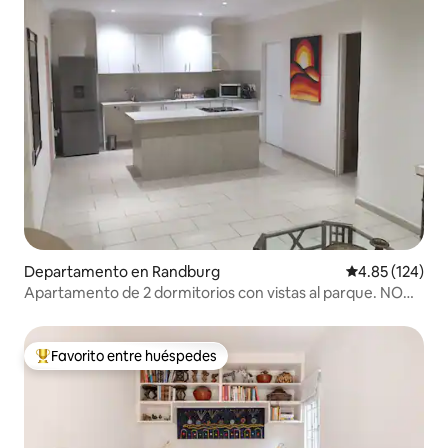
Departamento en Randburg
Calificación p
4.85 (124)
Apartamento de 2 dormitorios con vistas al parque. NO
apto para la MULTITUD RUIDOSA
Favorito entre huéspedes
De los mejores en Favorito entre huéspedes