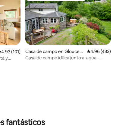
iones
Casa de campo en Gloucest
Calificación promedio: 
4.96 (433)
alificación promedio: 4.93 de 5; 101 evaluaciones
4.93 (101)
ershire
Casa de campo idílica junto al agua -
ta y
Jacuzzi privado
s fantásticos