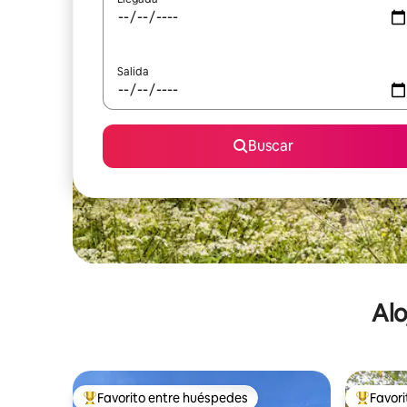
Salida
Buscar
Alo
Favorito entre huéspedes
Favor
De los mejores en Favorito entre huéspedes
De los m