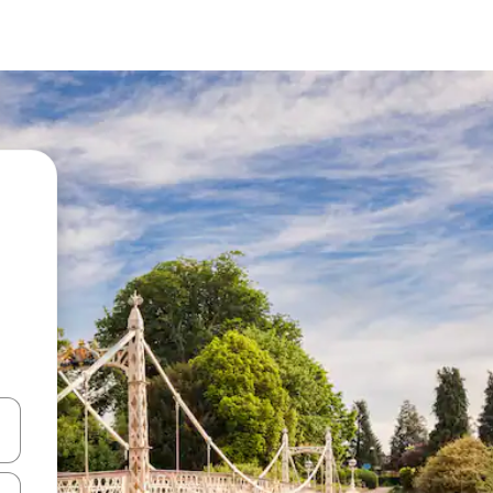
vegar usando las teclas de las flechas hacia arriba y hacia abajo, o b