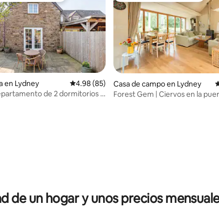
a en Lydney
Calificación promedio: 4.98 de 5; 85 evaluac
4.98 (85)
Casa de campo en Lydney
C
partamento de 2 dormitorios /
Forest Gem | Ciervos en la puer
 panorámica, estacionamiento
acceso para sillas de ruedas
4.99 de 5; 134 evaluaciones
 de un hogar y unos precios mensuale