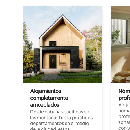
Alojamientos
Nóma
completamente
profe
amueblados
Aloj
nómad
Desde cabañas pacíficas en
profe
las montañas hasta prácticos
zonas
departamentos en el medio
con w
de la ciudad, estos