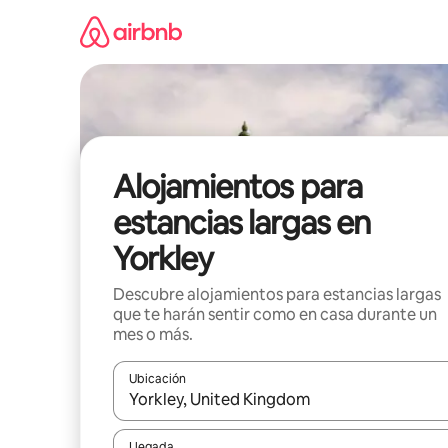
Ir
al
contenido
Alojamientos para
estancias largas en
Yorkley
Descubre alojamientos para estancias largas
que te harán sentir como en casa durante un
mes o más.
Ubicación
Cuando los resultados estén disponibles, podrás na
Llegada