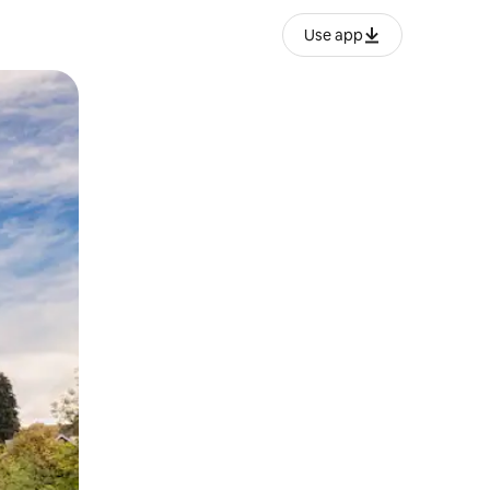
Use app
ien tocando y deslizando la pantalla.