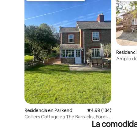
Residenci
Amplio de
Ubicación
Residencia en Parkend
Calificación promedio: 
4.99 (134)
Colliers Cottage en The Barracks, Forest
La comodidad
of Dean